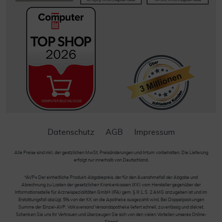
Datenschutz
AGB
Impressum
Alle Preise sind inkl. der gestzlichen MwSt. Preisänderungen und Irrtum vorbehalten. Die Lieferung
erfolgt nur innerhalb von Deutschland.
*AVP= Der einheitliche Produkt-Abgabepreis, der für den Ausnahmefall der Abgabe und
Abrechnung zu Lasten der gesetzlichen Krankenkassen (KK) vom Hersteller gegenüber der
Informationsstelle für Arzneispezialitäten GmbH (IFA) gem. § III 1, S. 2 AMG anzugeben ist und im
Erstattungsfall abzügl. 5% von der KK an die Apotheke ausgezahlt wird. Bei Doppelpackungen
Summe der Einzel-AVP. Volksversand Versandapotheke liefert schnell, zuverlässig und diskret.
Schenken Sie uns Ihr Vertrauen und überzeugen Sie sich von den vielen Vorteilen unseres Online-