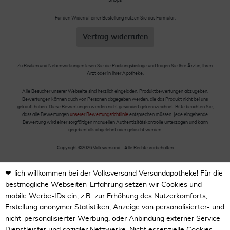
Shops!
Für den Widerruf einer Bestellung nutzen Sie das Formular:
Vertrag widerrufen
Zu Risiken und Nebenwirkungen lesen Sie die Packungsbeilage und fragen Sie Ihre Ärztin, Ihren
Arzt oder in Ihrer Apotheke.
Alle Besucher unserer Webseite sind herzlich eingeladen, Produktbewertungen abzugeben.
Bewertungen können auch von Personen abgegeben werden, die das Produkt nicht bei uns
gekauft haben. Diese Bewertungen werden nicht gesondert gekennzeichnet. Bitte beachten Sie,
dass alle Bewertungen
unserer Bewertungsrichtlinie
entsprechen müssen. Jede eingehende
Bewertung wird einer sorgfältigen manuellen Authentizitätskontrolle unterzogen und kann
gegebenfalls abgelehnt oder gelöscht werden.
Copyright ©2026 Volksversand - Alle Rechte vorbehalten
❤-lich willkommen bei der Volksversand Versandapotheke! Für die
bestmögliche Webseiten-Erfahrung setzen wir Cookies und
mobile Werbe-IDs ein, z.B. zur Erhöhung des Nutzerkomforts,
Erstellung anonymer Statistiken, Anzeige von personalisierter- und
nicht-personalisierter Werbung, oder Anbindung externer Service-