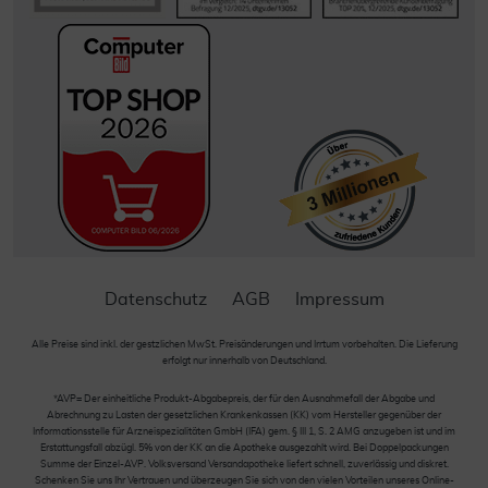
Datenschutz
AGB
Impressum
Alle Preise sind inkl. der gestzlichen MwSt. Preisänderungen und Irrtum vorbehalten. Die Lieferung
erfolgt nur innerhalb von Deutschland.
*AVP= Der einheitliche Produkt-Abgabepreis, der für den Ausnahmefall der Abgabe und
Abrechnung zu Lasten der gesetzlichen Krankenkassen (KK) vom Hersteller gegenüber der
Informationsstelle für Arzneispezialitäten GmbH (IFA) gem. § III 1, S. 2 AMG anzugeben ist und im
Erstattungsfall abzügl. 5% von der KK an die Apotheke ausgezahlt wird. Bei Doppelpackungen
Summe der Einzel-AVP. Volksversand Versandapotheke liefert schnell, zuverlässig und diskret.
Schenken Sie uns Ihr Vertrauen und überzeugen Sie sich von den vielen Vorteilen unseres Online-