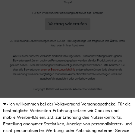
Shops!
Für den Widerruf einer Bestellung nutzen Sie das Formular:
Vertrag widerrufen
Zu Risiken und Nebenwirkungen lesen Sie die Packungsbeilage und fragen Sie Ihre Ärztin, Ihren
Arzt oder in Ihrer Apotheke.
Alle Besucher unserer Webseite sind herzlich eingeladen, Produktbewertungen abzugeben.
Bewertungen können auch von Personen abgegeben werden, die das Produkt nicht bei uns
gekauft haben. Diese Bewertungen werden nicht gesondert gekennzeichnet. Bitte beachten Sie,
dass alle Bewertungen
unserer Bewertungsrichtlinie
entsprechen müssen. Jede eingehende
Bewertung wird einer sorgfältigen manuellen Authentizitätskontrolle unterzogen und kann
gegebenfalls abgelehnt oder gelöscht werden.
Copyright ©2026 Volksversand - Alle Rechte vorbehalten
❤-lich willkommen bei der Volksversand Versandapotheke! Für die
bestmögliche Webseiten-Erfahrung setzen wir Cookies und
mobile Werbe-IDs ein, z.B. zur Erhöhung des Nutzerkomforts,
Erstellung anonymer Statistiken, Anzeige von personalisierter- und
nicht-personalisierter Werbung, oder Anbindung externer Service-