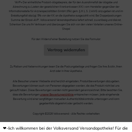
*AVP= Der einheitliche Produkt-Abgabepreis, der für den Ausnahmefall der Abgabe und
Abrechnung zu Lasten der gesetzlichen Krankenkassen (KK) vom Hersteller gegenüber der
Informationsstelle für Arzneispezialitäten GmbH (IFA) gem. § III 1, S. 2 AMG anzugeben ist und im
Erstattungsfall abzügl. 5% von der KK an die Apotheke ausgezahlt wird. Bei Doppelpackungen
Summe der Einzel-AVP. Volksversand Versandapotheke liefert schnell, zuverlässig und diskret.
Schenken Sie uns Ihr Vertrauen und überzeugen Sie sich von den vielen Vorteilen unseres Online-
Shops!
Für den Widerruf einer Bestellung nutzen Sie das Formular:
Vertrag widerrufen
Zu Risiken und Nebenwirkungen lesen Sie die Packungsbeilage und fragen Sie Ihre Ärztin, Ihren
Arzt oder in Ihrer Apotheke.
Alle Besucher unserer Webseite sind herzlich eingeladen, Produktbewertungen abzugeben.
Bewertungen können auch von Personen abgegeben werden, die das Produkt nicht bei uns
gekauft haben. Diese Bewertungen werden nicht gesondert gekennzeichnet. Bitte beachten Sie,
dass alle Bewertungen
unserer Bewertungsrichtlinie
entsprechen müssen. Jede eingehende
Bewertung wird einer sorgfältigen manuellen Authentizitätskontrolle unterzogen und kann
gegebenfalls abgelehnt oder gelöscht werden.
Copyright ©2026 Volksversand - Alle Rechte vorbehalten
❤-lich willkommen bei der Volksversand Versandapotheke! Für die