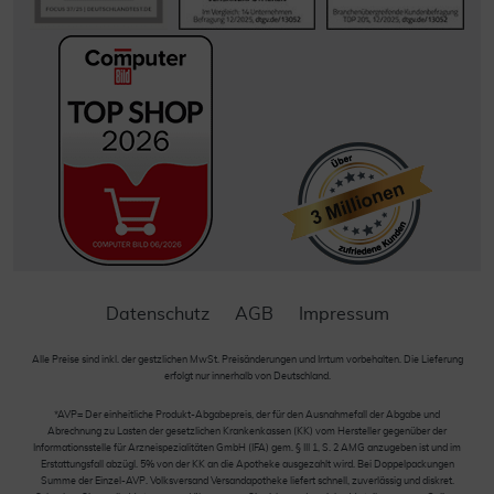
Datenschutz
AGB
Impressum
Alle Preise sind inkl. der gestzlichen MwSt. Preisänderungen und Irrtum vorbehalten. Die Lieferung
erfolgt nur innerhalb von Deutschland.
*AVP= Der einheitliche Produkt-Abgabepreis, der für den Ausnahmefall der Abgabe und
Abrechnung zu Lasten der gesetzlichen Krankenkassen (KK) vom Hersteller gegenüber der
Informationsstelle für Arzneispezialitäten GmbH (IFA) gem. § III 1, S. 2 AMG anzugeben ist und im
Erstattungsfall abzügl. 5% von der KK an die Apotheke ausgezahlt wird. Bei Doppelpackungen
Summe der Einzel-AVP. Volksversand Versandapotheke liefert schnell, zuverlässig und diskret.