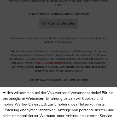
Schenken Sie uns Ihr Vertrauen und überzeugen Sie sich von den vielen Vorteilen unseres Online-
Shops!
Für den Widerruf einer Bestellung nutzen Sie das Formular:
Vertrag widerrufen
Zu Risiken und Nebenwirkungen lesen Sie die Packungsbeilage und fragen Sie Ihre Ärztin, Ihren
Arzt oder in Ihrer Apotheke.
Alle Besucher unserer Webseite sind herzlich eingeladen, Produktbewertungen abzugeben.
Bewertungen können auch von Personen abgegeben werden, die das Produkt nicht bei uns
gekauft haben. Diese Bewertungen werden nicht gesondert gekennzeichnet. Bitte beachten Sie,
dass alle Bewertungen
unserer Bewertungsrichtlinie
entsprechen müssen. Jede eingehende
Bewertung wird einer sorgfältigen manuellen Authentizitätskontrolle unterzogen und kann
gegebenfalls abgelehnt oder gelöscht werden.
Copyright ©2026 Volksversand - Alle Rechte vorbehalten
❤-lich willkommen bei der Volksversand Versandapotheke! Für die
bestmögliche Webseiten-Erfahrung setzen wir Cookies und
mobile Werbe-IDs ein, z.B. zur Erhöhung des Nutzerkomforts,
Erstellung anonymer Statistiken, Anzeige von personalisierter- und
nicht-personalisierter Werbung, oder Anbindung externer Service-