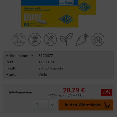
Artikelnummer:
3170677
PZN:
11130160
Inhalt:
2 x 60 Kapseln
Marke:
Verla
28,79 €
UVP 36,40 €
20
0.1224 kg (235,21 € / 1 kg)
In den Warenkorb