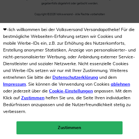
gegebenfalls abgelehnt oder gelöscht werden.
Copyright ©2026 Volksversand - Alle Rechte vorbehalten
❤-lich willkommen bei der Volksversand Versandapotheke! Für die
bestmögliche Webseiten-Erfahrung setzen wir Cookies und
mobile Werbe-IDs ein, z.B. zur Erhöhung des Nutzerkomforts,
Erstellung anonymer Statistiken, Anzeige von personalisierter- und
nicht-personalisierter Werbung, oder Anbindung externer Service-
Dienstleister und sozialer Netzwerke. Nicht essenzielle Cookies
und Werbe-IDs setzen wir nur mit Ihrer Zustimmung. Weiteres
entnehmen Sie bitte der
Datenschutzerklärung
und dem
Impressum
. Sie können die Verwendung von Cookies
ablehnen
oder jederzeit über die
Cookie-Einstellungen
anpassen. Mit dem
Klick auf
Zustimmen
helfen Sie uns, die Seite Ihren individuellen
Bedürfnissen anzupassen und die Nutzerfreundlichkeit stetig zu
verbessern.
Zustimmen
Neukunden-Rabatt ab 49€!
10%
mehr erfahren >