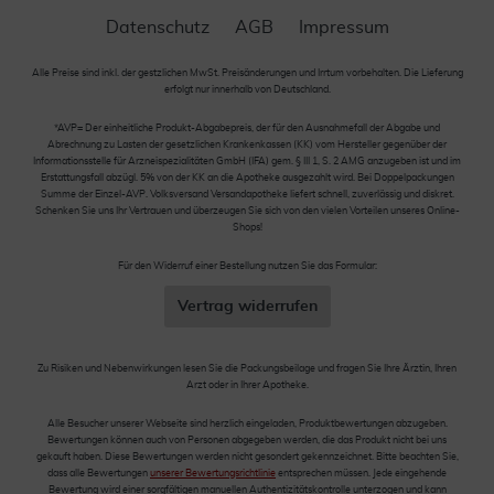
Datenschutz
AGB
Impressum
Alle Preise sind inkl. der gestzlichen MwSt. Preisänderungen und Irrtum vorbehalten. Die Lieferung
erfolgt nur innerhalb von Deutschland.
*AVP= Der einheitliche Produkt-Abgabepreis, der für den Ausnahmefall der Abgabe und
Abrechnung zu Lasten der gesetzlichen Krankenkassen (KK) vom Hersteller gegenüber der
Informationsstelle für Arzneispezialitäten GmbH (IFA) gem. § III 1, S. 2 AMG anzugeben ist und im
Erstattungsfall abzügl. 5% von der KK an die Apotheke ausgezahlt wird. Bei Doppelpackungen
Summe der Einzel-AVP. Volksversand Versandapotheke liefert schnell, zuverlässig und diskret.
Schenken Sie uns Ihr Vertrauen und überzeugen Sie sich von den vielen Vorteilen unseres Online-
Shops!
Für den Widerruf einer Bestellung nutzen Sie das Formular:
Vertrag widerrufen
Zu Risiken und Nebenwirkungen lesen Sie die Packungsbeilage und fragen Sie Ihre Ärztin, Ihren
Arzt oder in Ihrer Apotheke.
Alle Besucher unserer Webseite sind herzlich eingeladen, Produktbewertungen abzugeben.
Bewertungen können auch von Personen abgegeben werden, die das Produkt nicht bei uns
gekauft haben. Diese Bewertungen werden nicht gesondert gekennzeichnet. Bitte beachten Sie,
dass alle Bewertungen
unserer Bewertungsrichtlinie
entsprechen müssen. Jede eingehende
Bewertung wird einer sorgfältigen manuellen Authentizitätskontrolle unterzogen und kann