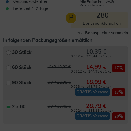
Versandkostenfrei
Alle Preise inkl. MwSt.
Versandkosten
Lieferzeit 1-2 Tage
280
P
Bonuspunkte sichern
Jetzt Bonuspunkte sammeln
In folgenden Packungsgrößen erhältlich
10,35 €
30 Stück
0.032 kg (323,44 € / 1 kg)
14,99 €
60 Stück
UVP 18,20 €
17
0.0612 kg (244,93 € / 1 kg)
18,99 €
90 Stück
UVP 22,95 €
0.098 kg (193,78 € / 1 kg)
GRATIS Versand
17
28,79 €
2 x 60
UVP 36,40 €
0.1224 kg (235,21 € / 1 kg)
GRATIS Versand
20