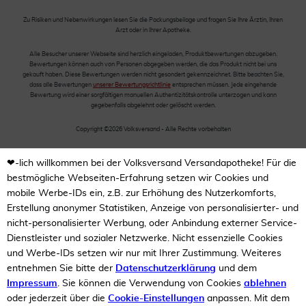
Zu Risiken und Nebenwirkungen lesen Sie die Packungsbeilage und fragen Sie Ihre Ärztin, Ihren
Arzt oder in Ihrer Apotheke.
Alle Besucher unserer Webseite sind herzlich eingeladen, Produktbewertungen abzugeben.
Bewertungen können auch von Personen abgegeben werden, die das Produkt nicht bei uns
gekauft haben. Diese Bewertungen werden nicht gesondert gekennzeichnet. Bitte beachten Sie,
dass alle Bewertungen
unserer Bewertungsrichtlinie
entsprechen müssen. Jede eingehende
Bewertung wird einer sorgfältigen manuellen Authentizitätskontrolle unterzogen und kann
gegebenfalls abgelehnt oder gelöscht werden.
Copyright ©2026 Volksversand - Alle Rechte vorbehalten
❤-lich willkommen bei der Volksversand Versandapotheke! Für die
bestmögliche Webseiten-Erfahrung setzen wir Cookies und
mobile Werbe-IDs ein, z.B. zur Erhöhung des Nutzerkomforts,
Erstellung anonymer Statistiken, Anzeige von personalisierter- und
nicht-personalisierter Werbung, oder Anbindung externer Service-
Dienstleister und sozialer Netzwerke. Nicht essenzielle Cookies
und Werbe-IDs setzen wir nur mit Ihrer Zustimmung. Weiteres
entnehmen Sie bitte der
Datenschutzerklärung
und dem
Impressum
. Sie können die Verwendung von Cookies
ablehnen
oder jederzeit über die
Cookie-Einstellungen
anpassen. Mit dem