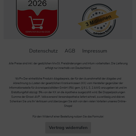
Datenschutz
AGB
Impressum
Alle Preise sind inkl. der gestzlichen MwSt. Preisänderungen und Irrtum vorbehalten. Die Lieferung
erfolgt nur innerhalb von Deutschland.
*AVP= Der einheitliche Produkt-Abgabepreis, der für den Ausnahmefall der Abgabe und
Abrechnung zu Lasten der gesetzlichen Krankenkassen (KK) vom Hersteller gegenüber der
Informationsstelle für Arzneispezialitäten GmbH (IFA) gem. § III 1, S. 2 AMG anzugeben ist und im
Erstattungsfall abzügl. 5% von der KK an die Apotheke ausgezahlt wird. Bei Doppelpackungen
Summe der Einzel-AVP. Volksversand Versandapotheke liefert schnell, zuverlässig und diskret.
Schenken Sie uns Ihr Vertrauen und überzeugen Sie sich von den vielen Vorteilen unseres Online-
Shops!
Für den Widerruf einer Bestellung nutzen Sie das Formular:
Vertrag widerrufen