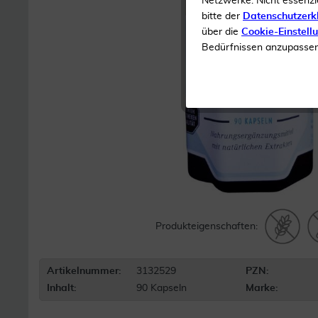
Netzwerke. Nicht essenzi
bitte der
Datenschutzerk
über die
Cookie-Einstell
Bedürfnissen anzupassen 
Produkteigenschaften:
Artikelnummer:
3132529
PZN:
Inhalt:
90 Kapseln
Marke: