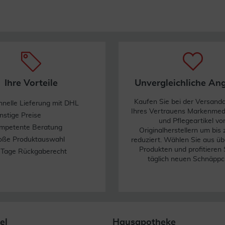
Ihre Vorteile
Unvergleichliche An
Kaufen Sie bei der Versand
hnelle Lieferung mit DHL
Ihres Vertrauens Markenme
nstige Preise
und Pflegeartikel vo
mpetente Beratung
Originalherstellern um bis
oße Produktauswahl
reduziert. Wählen Sie aus üb
Produkten und profitieren 
 Tage Rückgaberecht
täglich neuen Schnäppc
el
Hausapotheke