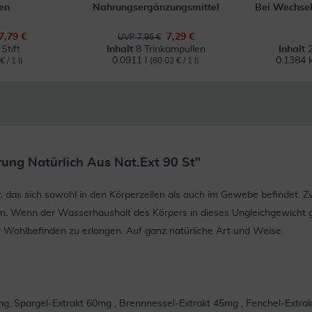
en
Nahrungsergänzungsmittel
Bei Wechse
7,79 €
7,29 €
UVP 7,95 €
Stift
Inhalt
8 Trinkampullen
Inhalt
0.0911 l
0.1384 
 / 1 l)
(80,02 € / 1 l)
ung Natürlich Aus Nat.Ext 90 St"
 das sich sowohl in den Körperzellen als auch im Gewebe befindet. Z
n. Wenn der Wasserhaushalt des Körpers in dieses Ungleichgewicht
Wohlbefinden zu erlangen. Auf ganz natürliche Art und Weise.
mg, Spargel-Extrakt 60mg , Brennnessel-Extrakt 45mg , Fenchel-Extra