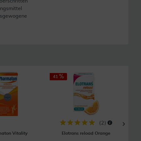
berschritten
ngsmittel
 ausgewogene
41
25
(
2
)
aton Vitality
Elotrans reload Orange