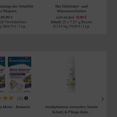
ützung der Vitalität
Bei Elektrolyt- und
Bei 
s Körpers
Wasserverlusten
49,99 €
8,99 €
UVP 15,38 €
00 Filmtabletten
Inhalt
15 x 7.57 g Beutel
kg
0.114 kg
0
(684,79 € / 1 kg)
(78,86 € / 1 kg)
15
(
1
)
au Meno - Balance
medipharma cosmetics Sonne
medi
Schutz & Pflege Kids...