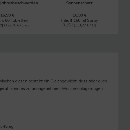
ljahresbeschwerden
Sonnenschutz
16,99 €
16,99 €
2 x 60 Tabletten
Inhalt
150 ml Spray
kg
0.15 l
(122,76 € / 1 kg)
(113,27 € / 1 l)
wischen diesen besteht ein Gleichgewicht, dass aber auch
 gerät, kann es zu unangenehmen Wassereinlagerungen
kt 45mg