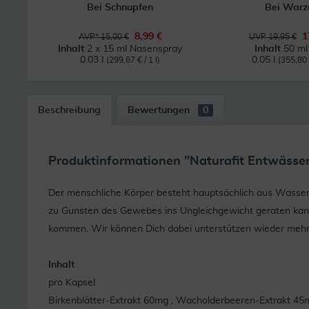
Bei Schnupfen
Bei Warz
8,99 €
1
AVP* 15,00 €
UVP 19,95 €
Inhalt
2 x 15 ml Nasenspray
Inhalt
50 ml 
0.03 l
0.05 l
(299,67 € / 1 l)
(355,80 €
Beschreibung
Bewertungen
0
Produktinformationen "Naturafit Entwässer
Der menschliche Körper besteht hauptsächlich aus Wasser,
zu Gunsten des Gewebes ins Ungleichgewicht geraten kan
kommen. Wir können Dich dabei unterstützen wieder mehr 
Inhalt
pro Kapsel
Birkenblätter-Extrakt 60mg , Wacholderbeeren-Extrakt 45