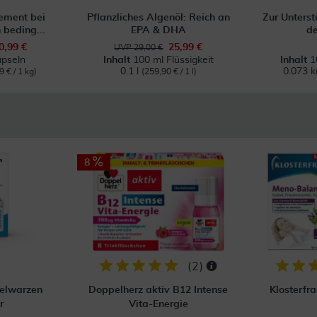
ment bei
Pflanzliches Algenöl: Reich an
Zur Unterst
 beding...
EPA & DHA
de
0,99 €
25,99 €
UVP 29,00 €
pseln
Inhalt
100 ml Flüssigkeit
Inhalt
1
0.1 l
0.073 
9 € / 1 kg)
(259,90 € / 1 l)
8
(
2
)
ielwarzen
Doppelherz aktiv B12 Intense
Klosterfr
r
Vita-Energie