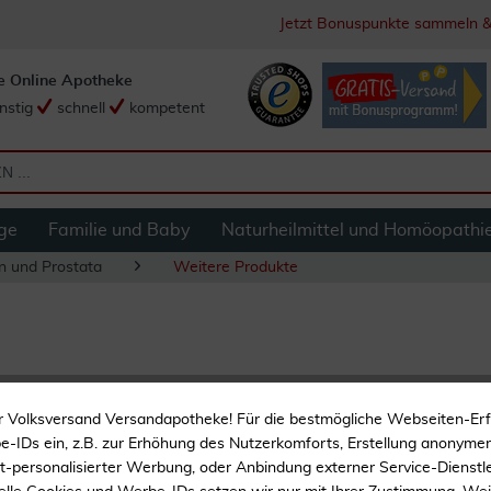
Jetzt Bonuspunkte sammeln &
e Online Apotheke
nstig
schnell
kompetent
ge
Familie und Baby
Naturheilmittel und Homöopathi
en und Prostata
Weitere Produkte
Naturafit Entwäss
r Volksversand Versandapotheke! Für die bestmögliche Webseiten-Er
-IDs ein, z.B. zur Erhöhung des Nutzerkomforts, Erstellung anonymer 
ht-personalisierter Werbung, oder Anbindung externer Service-Dienstle
Lactosefrei