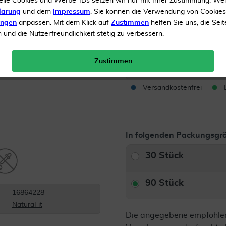
elle Cookies und Werbe-IDs setzen wir nur mit Ihrer Zustimmung. We
Glutenfrei
lärung
und dem
Impressum
. Sie können die Verwendung von Cookie
ungen
anpassen. Mit dem Klick auf
Zustimmen
helfen Sie uns, die Seit
und die Nutzerfreundlichkeit stetig zu verbessern.
Inhalt
90 Kapseln
Menge:
Zustimmen
Versandkostenfrei
In folgenden Packungsgrö
30 Stück
90 Stück
16864228
NaturaFit
Die angegebene empfohle