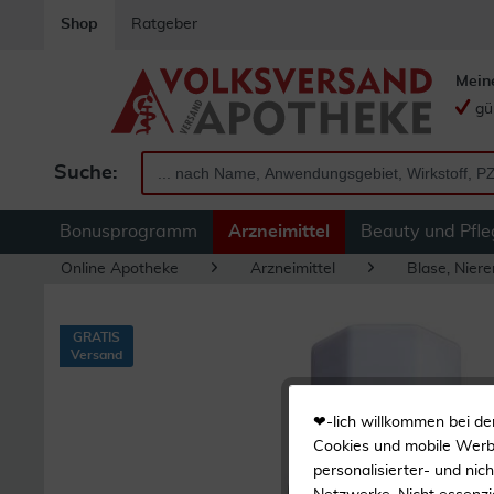
Shop
Ratgeber
Mein
gü
Suche:
Bonusprogramm
Arzneimittel
Beauty und Pfle
Online Apotheke
Arzneimittel
Blase, Nier
GRATIS
Versand
❤-lich willkommen bei de
Cookies und mobile Werbe
personalisierter- und nic