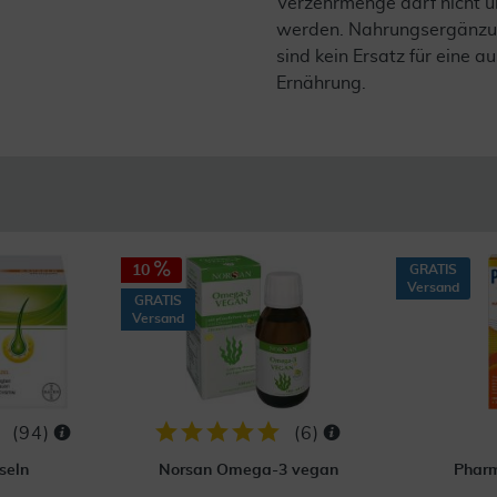
Verzehrmenge darf nicht ü
werden. Nahrungsergänzu
sind kein Ersatz für eine
Ernährung.
10
GRATIS
Versand
GRATIS
Versand
(
94
)
(
6
)
seln
Norsan Omega-3 vegan
Pharm