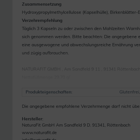
Zusammensetzung
Hydroxypropylmethylcellulose (Kapselhülle), Birkenblätter-
Verzehrempfehlung
Täglich 3 Kapseln zu oder zwischen den Mahlzeiten Warnhi
sich genommen werden. Bitte beachten: Die angegebene emp
eine ausgewogene und abwechslungsreiche Ernährung verwe
und zügig aufbrauchen.
NATURAFIT GMBH , Am Sandfeld 9 11 , 91341 Röttenbac
Nettofüllmenge 29,70 g/
Produkteigenschaften:
Glutenfrei
Die angegebene empfohlene Verzehrmenge darf nicht übers
Hersteller:
NaturaFit GmbH Am Sandfeld 9 D. 91341, Röttenbach
www.naturafit.de