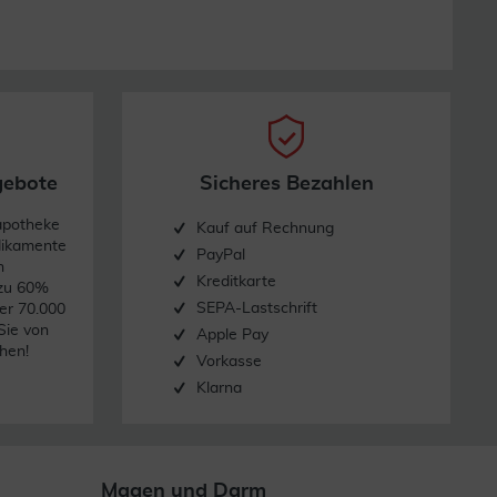
gebote
Sicheres Bezahlen
apotheke
Kauf auf Rechnung
dikamente
PayPal
n
Kreditkarte
 zu 60%
SEPA-Lastschrift
er 70.000
Sie von
Apple Pay
hen!
Vorkasse
Klarna
Magen und Darm