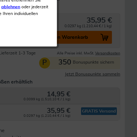
iteres entnehmen Sie
s
ablehnen
oder jederzeit
e Ihren individuellen
35,95 €
0.0297 kg (1.210,44 € / 1 kg)
In den Warenkorb
Lieferzeit 1-3 Tage
Alle Preise inkl. MwSt.
Versandkosten
350
P
Bonuspunkte sichern
Jetzt Bonuspunkte sammeln
ßen erhältlich
14,95 €
0.0099 kg (1.510,10 € / 1 kg)
35,95 €
GRATIS Versand
0.0297 kg (1.210,44 € / 1 kg)
ne