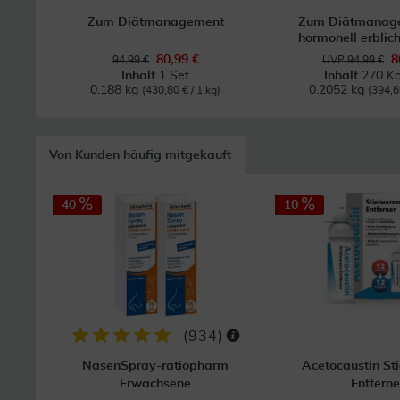
Zum Diätmanagement
Zum Diätmanage
hormonell erblich
80,99 €
8
94,99 €
UVP 94,99 €
Inhalt
1 Set
Inhalt
270 Ka
0.188 kg
0.2052 kg
(430,80 € / 1 kg)
(394,6
Von Kunden häufig mitgekauft
40
10
(
934
)
NasenSpray-ratiopharm
Acetocaustin St
Erwachsene
Entferne