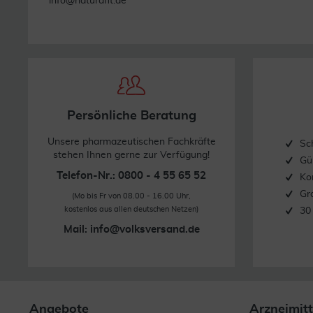
info@naturafit.de
Persönliche Beratung
Unsere pharmazeutischen Fachkräfte
Sc
stehen Ihnen gerne zur Verfügung!
Gü
Telefon-Nr.: 0800 - 4 55 65 52
Ko
Gr
(Mo bis Fr von 08.00 - 16.00 Uhr,
kostenlos aus allen deutschen Netzen)
30
Mail:
info@volksversand.de
Angebote
Arzneimitt