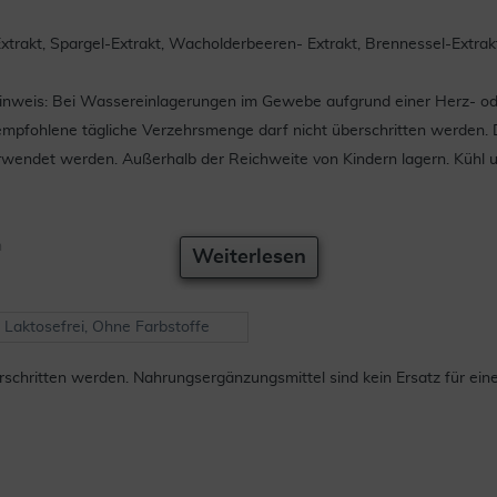
Extrakt, Spargel-Extrakt, Wacholderbeeren- Extrakt, Brennessel-Extrakt
nweis: Bei Wassereinlagerungen im Gewebe aufgrund einer Herz- oder 
fohlene tägliche Verzehrsmenge darf nicht überschritten werden. Da
ndet werden. Außerhalb der Reichweite von Kindern lagern. Kühl und
h
Weiterlesen
, Laktosefrei, Ohne Farbstoffe
chritten werden. Nahrungsergänzungsmittel sind kein Ersatz für ei