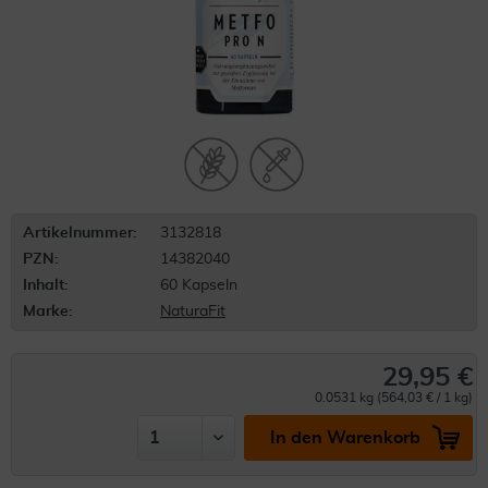
Artikelnummer:
3132818
PZN:
14382040
Inhalt:
60 Kapseln
Marke:
NaturaFit
29,95 €
0.0531 kg (564,03 € / 1 kg)
In den Warenkorb