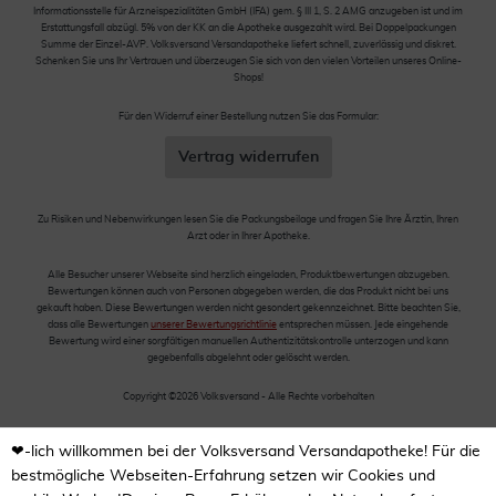
Informationsstelle für Arzneispezialitäten GmbH (IFA) gem. § III 1, S. 2 AMG anzugeben ist und im
Erstattungsfall abzügl. 5% von der KK an die Apotheke ausgezahlt wird. Bei Doppelpackungen
Summe der Einzel-AVP. Volksversand Versandapotheke liefert schnell, zuverlässig und diskret.
Schenken Sie uns Ihr Vertrauen und überzeugen Sie sich von den vielen Vorteilen unseres Online-
Shops!
Für den Widerruf einer Bestellung nutzen Sie das Formular:
Vertrag widerrufen
Zu Risiken und Nebenwirkungen lesen Sie die Packungsbeilage und fragen Sie Ihre Ärztin, Ihren
Arzt oder in Ihrer Apotheke.
Alle Besucher unserer Webseite sind herzlich eingeladen, Produktbewertungen abzugeben.
Bewertungen können auch von Personen abgegeben werden, die das Produkt nicht bei uns
gekauft haben. Diese Bewertungen werden nicht gesondert gekennzeichnet. Bitte beachten Sie,
dass alle Bewertungen
unserer Bewertungsrichtlinie
entsprechen müssen. Jede eingehende
Bewertung wird einer sorgfältigen manuellen Authentizitätskontrolle unterzogen und kann
gegebenfalls abgelehnt oder gelöscht werden.
Copyright ©2026 Volksversand - Alle Rechte vorbehalten
❤-lich willkommen bei der Volksversand Versandapotheke! Für die
bestmögliche Webseiten-Erfahrung setzen wir Cookies und