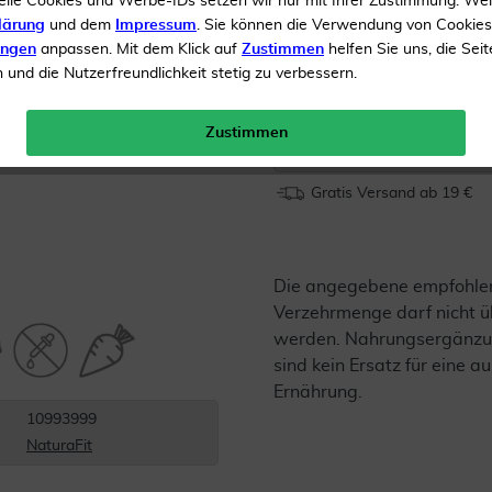
elle Cookies und Werbe-IDs setzen wir nur mit Ihrer Zustimmung. We
Beste Bioverfügbarkeit
lärung
und dem
Impressum
. Sie können die Verwendung von Cookie
ungen
anpassen. Mit dem Klick auf
Zustimmen
helfen Sie uns, die Seit
und die Nutzerfreundlichkeit stetig zu verbessern.
Inhalt
90 Kapseln
Menge:
Zustimmen
Gratis Versand ab 19 €
Die angegebene empfohle
Verzehrmenge darf nicht ü
werden. Nahrungsergänzu
sind kein Ersatz für eine
Ernährung.
10993999
NaturaFit