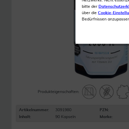
Netzwerke. Nicht essenzi
bitte der
Datenschutzerk
über die
Cookie-Einstell
Bedürfnissen anzupassen 
Produkteigenschaften:
Artikelnummer:
3091980
PZN:
Inhalt:
90 Kapseln
Marke: