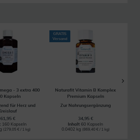
GRATIS
GRAT
Versand
Vers
Omega - 3 extra 400
Naturafit Vitamin B Komplex
0 Kapseln
Premium Kapseln
zend für Herz und
Zur Nahrungsergänzung
B
Kreislauf
61,95 €
34,95 €
t
160 Kapseln
Inhalt
60 Kapseln
kg
0.0402 kg
(279,05 € / 1 kg)
(869,40 € / 1 kg)