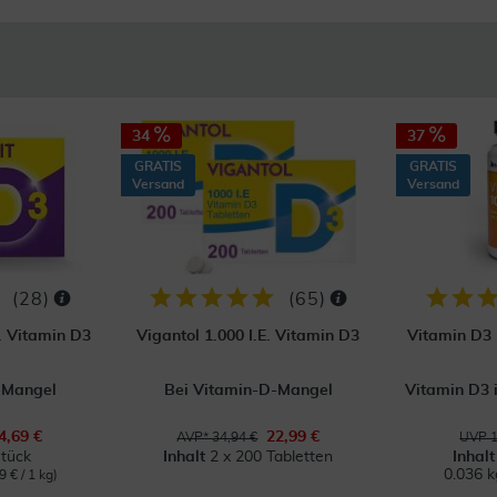
34
37
GRATIS
GRATIS
Versand
Versand
(
28
)
(
65
)
E. Vitamin D3
Vigantol 1.000 I.E. Vitamin D3
Vitamin D3 
-Mangel
Bei Vitamin-D-Mangel
Vitamin D3 
4,69 €
22,99 €
AVP* 34,94 €
UVP 1
tück
Inhalt
2 x 200 Tabletten
Inhal
0.036 
9 € / 1 kg)