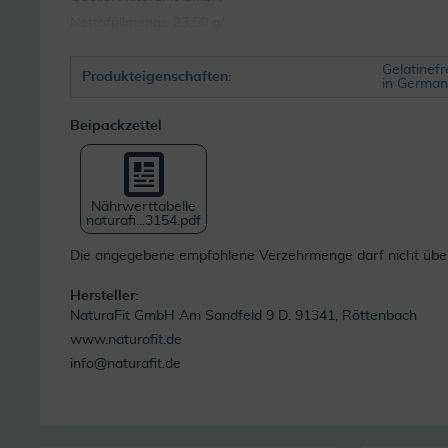
Nettofüllmenge 23,50 g/
Gelatinefr
Produkteigenschaften:
in German
Beipackzettel
Nährwerttabelle
naturafi...3154.pdf
Die angegebene empfohlene Verzehrmenge darf nicht übers
Hersteller:
NaturaFit GmbH Am Sandfeld 9 D. 91341, Röttenbach
www.naturafit.de
info@naturafit.de