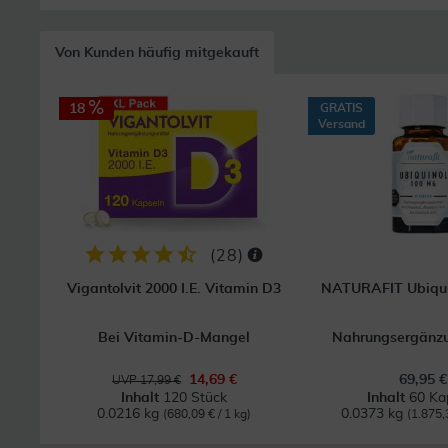
Von Kunden häufig mitgekauft
18
GRATIS
Versand
(
28
)
Vigantolvit 2000 I.E. Vitamin D3
NATURAFIT Ubiqui
Bei Vitamin-D-Mangel
Nahrungsergänzu
14,69 €
69,95 €
UVP 17,99 €
Inhalt
120 Stück
Inhalt
60 Ka
0.0216 kg
0.0373 kg
(680,09 € / 1 kg)
(1.875,