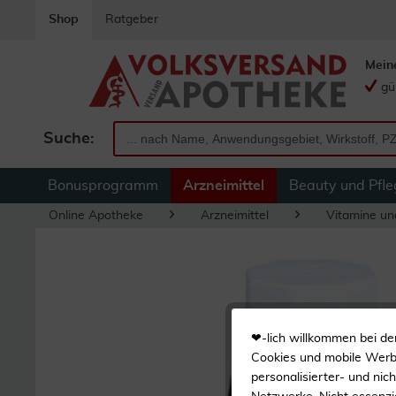
Shop
Ratgeber
Mein
gü
Suche:
Bonusprogramm
Arzneimittel
Beauty und Pfle
Online Apotheke
Arzneimittel
Vitamine un
❤-lich willkommen bei de
Cookies und mobile Werbe
personalisierter- und nic