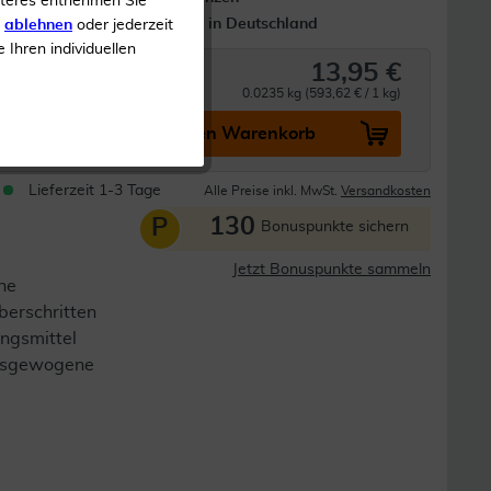
iteres entnehmen Sie
Hergestellt in Deutschland
s
ablehnen
oder jederzeit
e Ihren individuellen
13,95 €
0.0235 kg (593,62 € / 1 kg)
In den Warenkorb
Lieferzeit 1-3 Tage
Alle Preise inkl. MwSt.
Versandkosten
130
P
Bonuspunkte sichern
Jetzt Bonuspunkte sammeln
ne
berschritten
ngsmittel
 ausgewogene