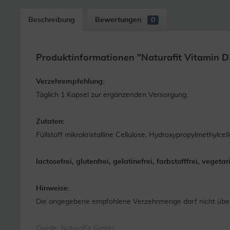
Beschreibung
Bewertungen
0
Produktinformationen "Naturafit Vitamin D3
Verzehrempfehlung:
Täglich 1 Kapsel zur ergänzenden Versorgung.
Zutaten:
Füllstoff mikrokristalline Cellulose, Hydroxypropylmethylcel
lactosefrei, glutenfrei, gelatinefrei, farbstofffrei, veget
Hinweise:
Die angegebene empfohlene Verzehrmenge darf nicht übers
Quelle: NaturaFit GmbH