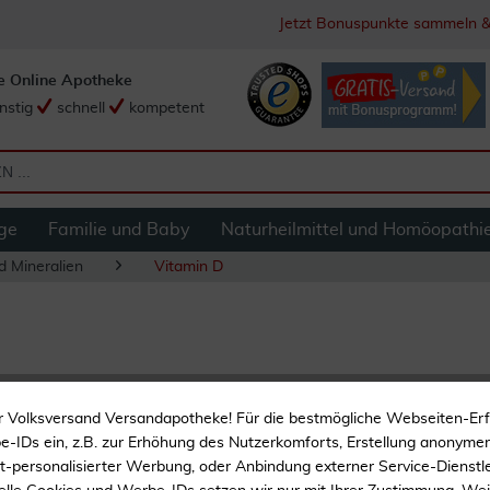
Jetzt Bonuspunkte sammeln &
e Online Apotheke
nstig
schnell
kompetent
ge
Familie und Baby
Naturheilmittel und Homöopathi
d Mineralien
Vitamin D
Naturafit Vitamin 
r Volksversand Versandapotheke! Für die bestmögliche Webseiten-Er
-IDs ein, z.B. zur Erhöhung des Nutzerkomforts, Erstellung anonymer 
ht-personalisierter Werbung, oder Anbindung externer Service-Dienstle
Nur 1 Kapsel täglich