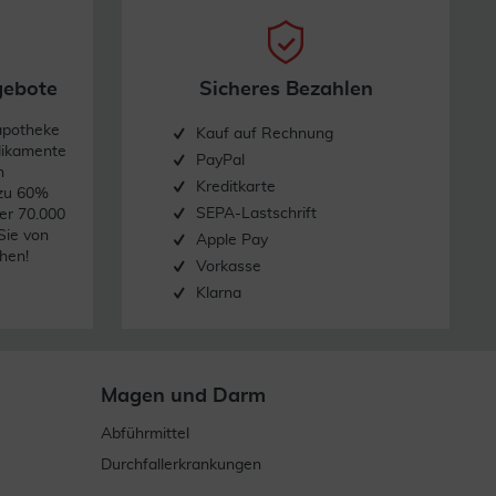
gebote
Sicheres Bezahlen
apotheke
Kauf auf Rechnung
dikamente
PayPal
n
Kreditkarte
 zu 60%
SEPA-Lastschrift
er 70.000
Sie von
Apple Pay
hen!
Vorkasse
Klarna
Magen und Darm
Abführmittel
Durchfallerkrankungen