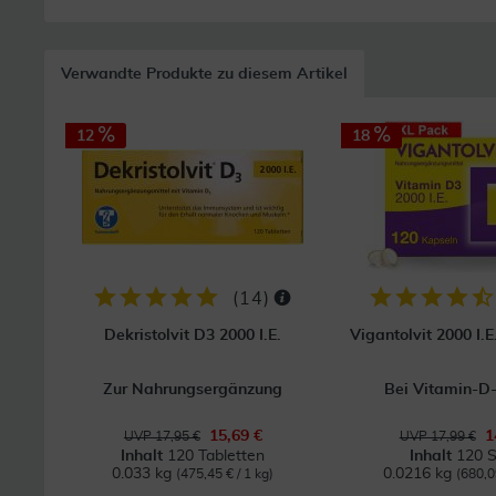
Verwandte Produkte zu diesem Artikel
12
18
(
14
)
Dekristolvit D3 2000 I.E.
Vigantolvit 2000 I.
Zur Nahrungsergänzung
Bei Vitamin-D
15,69 €
1
UVP 17,95 €
UVP 17,99 €
Inhalt
120 Tabletten
Inhalt
120 S
0.033 kg
0.0216 kg
(475,45 € / 1 kg)
(680,0