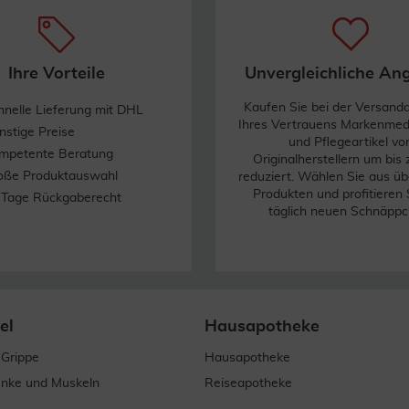
Ihre Vorteile
Unvergleichliche An
Kaufen Sie bei der Versand
hnelle Lieferung mit DHL
Ihres Vertrauens Markenme
nstige Preise
und Pflegeartikel vo
mpetente Beratung
Originalherstellern um bis
oße Produktauswahl
reduziert. Wählen Sie aus üb
Produkten und profitieren 
 Tage Rückgaberecht
täglich neuen Schnäppc
el
Hausapotheke
 Grippe
Hausapotheke
enke und Muskeln
Reiseapotheke