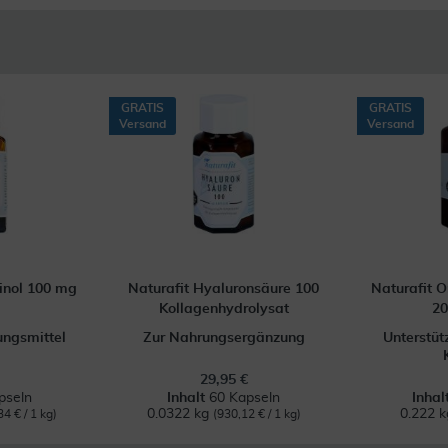
GRATIS
GRATIS
Versand
Versand
nol 100 mg
Naturafit Hyaluronsäure 100
Naturafit 
Kollagenhydrolysat
20
ngsmittel
Zur Nahrungsergänzung
Unterstüt
29,95 €
pseln
Inhalt
60 Kapseln
Inhal
0.0322 kg
0.222 
34 € / 1 kg)
(930,12 € / 1 kg)