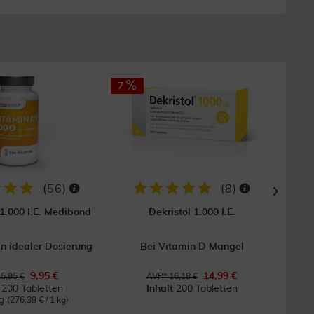
7
14
(
56
)
(
8
)
1.000 I.E. Medibond
Dekristol 1.000 I.E.
Vitam
in idealer Dosierung
Bei Vitamin D Mangel
Na
9,95 €
14,99 €
5,95 €
AVP* 16,18 €
t
200 Tabletten
Inhalt
200 Tabletten
kg
0
(276,39 € / 1 kg)