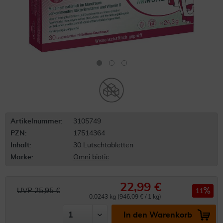
Artikelnummer:
3105749
PZN:
17514364
Inhalt:
30 Lutschtabletten
Marke:
Omni biotic
22,99 €
UVP 25,95 €
11
0.0243 kg (946,09 € / 1 kg)
In den Warenkorb