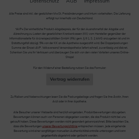
Datenschutz
AGB
Impressum
Alle Preise sind inkl. der gestzlichen MwSt. Preisänderungen und Irrtum vorbehalten. Die Lieferung
erfolgt nur innerhalb von Deutschland.
*AVP= Der einheitliche Produkt-Abgabepreis, der für den Ausnahmefall der Abgabe und
Abrechnung zu Lasten der gesetzlichen Krankenkassen (KK) vom Hersteller gegenüber der
Informationsstelle für Arzneispezialitäten GmbH (IFA) gem. § III 1, S. 2 AMG anzugeben ist und im
Erstattungsfall abzügl. 5% von der KK an die Apotheke ausgezahlt wird. Bei Doppelpackungen
Summe der Einzel-AVP. Volksversand Versandapotheke liefert schnell, zuverlässig und diskret.
Schenken Sie uns Ihr Vertrauen und überzeugen Sie sich von den vielen Vorteilen unseres Online-
Shops!
Für den Widerruf einer Bestellung nutzen Sie das Formular:
Vertrag widerrufen
Zu Risiken und Nebenwirkungen lesen Sie die Packungsbeilage und fragen Sie Ihre Ärztin, Ihren
Arzt oder in Ihrer Apotheke.
Alle Besucher unserer Webseite sind herzlich eingeladen, Produktbewertungen abzugeben.
Bewertungen können auch von Personen abgegeben werden, die das Produkt nicht bei uns
gekauft haben. Diese Bewertungen werden nicht gesondert gekennzeichnet. Bitte beachten Sie,
dass alle Bewertungen
unserer Bewertungsrichtlinie
entsprechen müssen. Jede eingehende
Bewertung wird einer sorgfältigen manuellen Authentizitätskontrolle unterzogen und kann
gegebenfalls abgelehnt oder gelöscht werden.