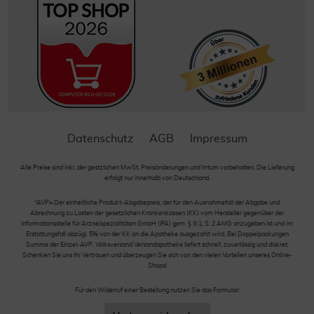
Datenschutz
AGB
Impressum
Alle Preise sind inkl. der gestzlichen MwSt. Preisänderungen und Irrtum vorbehalten. Die Lieferung
erfolgt nur innerhalb von Deutschland.
*AVP= Der einheitliche Produkt-Abgabepreis, der für den Ausnahmefall der Abgabe und
Abrechnung zu Lasten der gesetzlichen Krankenkassen (KK) vom Hersteller gegenüber der
Informationsstelle für Arzneispezialitäten GmbH (IFA) gem. § III 1, S. 2 AMG anzugeben ist und im
Erstattungsfall abzügl. 5% von der KK an die Apotheke ausgezahlt wird. Bei Doppelpackungen
Summe der Einzel-AVP. Volksversand Versandapotheke liefert schnell, zuverlässig und diskret.
Schenken Sie uns Ihr Vertrauen und überzeugen Sie sich von den vielen Vorteilen unseres Online-
Shops!
Für den Widerruf einer Bestellung nutzen Sie das Formular: