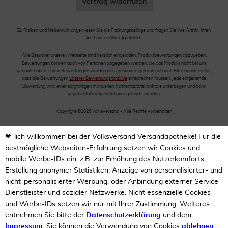
Vertrag widerrufen
Zu Risiken und Nebenwirkungen lesen Sie die Packungsbeilage und fragen Sie Ihre Ärztin, Ihren
Arzt oder in Ihrer Apotheke.
Alle Besucher unserer Webseite sind herzlich eingeladen, Produktbewertungen abzugeben.
Bewertungen können auch von Personen abgegeben werden, die das Produkt nicht bei uns
gekauft haben. Diese Bewertungen werden nicht gesondert gekennzeichnet. Bitte beachten Sie,
dass alle Bewertungen
unserer Bewertungsrichtlinie
entsprechen müssen. Jede eingehende
Bewertung wird einer sorgfältigen manuellen Authentizitätskontrolle unterzogen und kann
gegebenfalls abgelehnt oder gelöscht werden.
Copyright ©2026 Volksversand - Alle Rechte vorbehalten
❤-lich willkommen bei der Volksversand Versandapotheke! Für die
bestmögliche Webseiten-Erfahrung setzen wir Cookies und
mobile Werbe-IDs ein, z.B. zur Erhöhung des Nutzerkomforts,
Erstellung anonymer Statistiken, Anzeige von personalisierter- und
nicht-personalisierter Werbung, oder Anbindung externer Service-
Dienstleister und sozialer Netzwerke. Nicht essenzielle Cookies
und Werbe-IDs setzen wir nur mit Ihrer Zustimmung. Weiteres
entnehmen Sie bitte der
Datenschutzerklärung
und dem
Impressum
. Sie können die Verwendung von Cookies
ablehnen