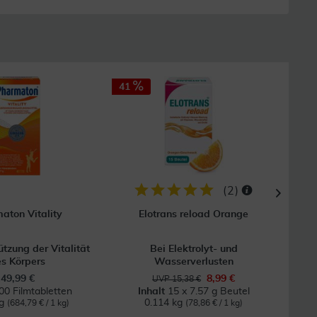
41
10
(
2
)
aton Vitality
Elotrans reload Orange
ützung der Vitalität
Bei Elektrolyt- und
Bei 
s Körpers
Wasserverlusten
49,99 €
8,99 €
UVP 15,38 €
00 Filmtabletten
Inhalt
15 x 7.57 g Beutel
kg
0.114 kg
0
(684,79 € / 1 kg)
(78,86 € / 1 kg)