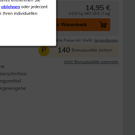
iteres entnehmen Sie
14,95 €
s
ablehnen
oder jederzeit
e Ihren individuellen
0.032 kg (467,19 € / 1 kg)
In den Warenkorb
Lieferzeit 1-3 Tage
Alle Preise inkl. MwSt.
Versandkosten
140
P
Bonuspunkte sichern
Jetzt Bonuspunkte sammeln
ne
berschritten
ngsmittel
 ausgewogene