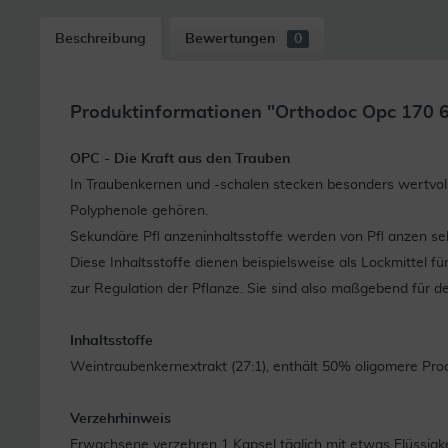
Beschreibung
Bewertungen
0
Produktinformationen "Orthodoc Opc 170 
OPC - Die Kraft aus den Trauben
In Traubenkernen und -schalen stecken besonders wertvoll
Polyphenole gehören.
Sekundäre Pfl anzeninhaltsstoffe werden von Pfl anzen selbs
Diese Inhaltsstoffe dienen beispielsweise als Lockmittel 
zur Regulation der Pflanze. Sie sind also maßgebend für d
Inhaltsstoffe
Weintraubenkernextrakt (27:1), enthält 50% oligomere Proan
Verzehrhinweis
Erwachsene verzehren 1 Kapsel täglich mit etwas Flüssigke