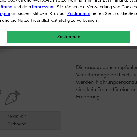
elle Cookies und Werbe-IDs setzen wir nur mit Ihrer Zustimmung. We
lärung
und dem
Impressum
. Sie können die Verwendung von Cookie
Inhalt
60 Kapseln
ungen
anpassen. Mit dem Klick auf
Zustimmen
helfen Sie uns, die Seit
und die Nutzerfreundlichkeit stetig zu verbessern.
Menge:
Zustimmen
Gratis Versand ab 19 €
Die angegebene empfohle
Verzehrmenge darf nicht ü
werden. Nahrungsergänzu
sind kein Ersatz für eine
Ernährung.
15632421
Orthodoc