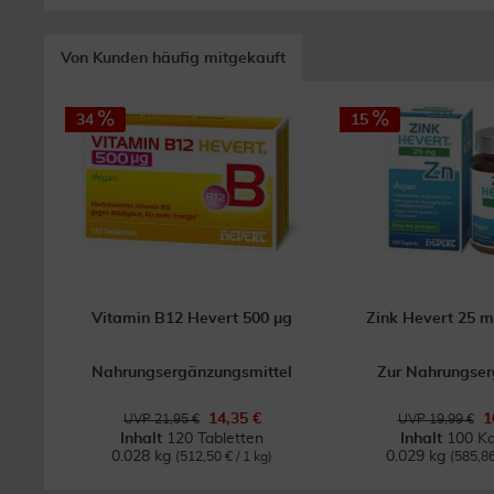
Von Kunden häufig mitgekauft
34
15
Vitamin B12 Hevert 500 µg
Zink Hevert 25 
Nahrungsergänzungsmittel
Zur Nahrungse
14,35 €
1
UVP 21,95 €
UVP 19,99 €
Inhalt
120 Tabletten
Inhalt
100 Ka
0.028 kg
0.029 kg
(512,50 € / 1 kg)
(585,86