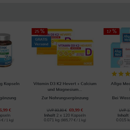
25
17
GRATIS
Versand
mg Kapseln
Vitamin D3 K2 Hevert + Calcium
Allga Me
und Magnesium...
rgänzung
Zur Nahrungsergänzung
Bei Wass
6,99 €
69,99 €
UVP 93,80 €
UVP 13
pseln
Inhalt
2 x 120 Kapseln
Inhalt
0.071 kg
0.015 
 € / 1 kg)
(985,77 € / 1 kg)