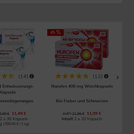
45
14
(
14
)
(
12
)
d Entwässerungs-
Nurofen 400 mg Weichkapseln
Ortho
Kapseln
ereinlagerungen
Bei Fieber und Schmerzen
11,49 €
11,99 €
,98 €
AVP* 21,96 €
2 x 30 Kapseln
Inhalt
2 x 20 Kapseln
kg
(766,00 € / 1 kg)