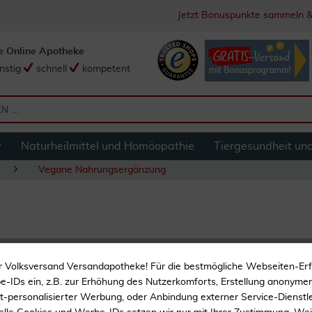
Jetzt Bonuspunkte sammeln &
e Online Apotheke
nstig
schnell
kompetent
y
Naturheilmittel und Homöopathie
Tiergesundheit un
Vegane Nahrungsergänzung
Orthodoc Opc 170
r Volksversand Versandapotheke! Für die bestmögliche Webseiten-Er
-IDs ein, z.B. zur Erhöhung des Nutzerkomforts, Erstellung anonymer 
Vegan
ht-personalisierter Werbung, oder Anbindung externer Service-Dienstle
Laktosefrei