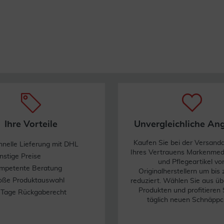
Ihre Vorteile
Unvergleichliche An
Kaufen Sie bei der Versand
hnelle Lieferung mit DHL
Ihres Vertrauens Markenme
nstige Preise
und Pflegeartikel vo
mpetente Beratung
Originalherstellern um bis
oße Produktauswahl
reduziert. Wählen Sie aus üb
Produkten und profitieren 
 Tage Rückgaberecht
täglich neuen Schnäppc