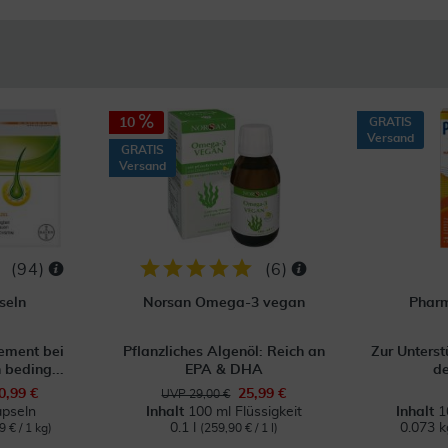
10
GRATIS
Versand
GRATIS
Versand
(
94
)
(
6
)
seln
Norsan Omega-3 vegan
Pharm
ment bei
Pflanzliches Algenöl: Reich an
Zur Unterst
 beding...
EPA & DHA
de
0,99 €
25,99 €
UVP 29,00 €
pseln
Inhalt
100 ml Flüssigkeit
Inhalt
1
0.1 l
0.073 
9 € / 1 kg)
(259,90 € / 1 l)