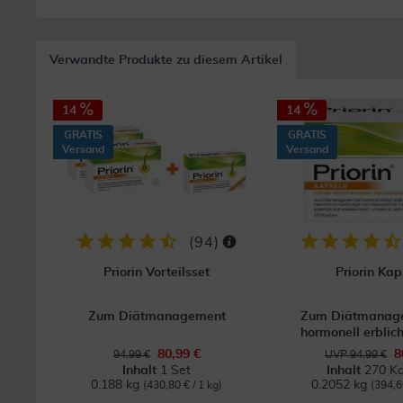
Verwandte Produkte zu diesem Artikel
14
14
GRATIS
GRATIS
Versand
Versand
(
94
)
Priorin Vorteilsset
Priorin Kap
Zum Diätmanagement
Zum Diätmanage
hormonell erblich
80,99 €
8
94,99 €
UVP 94,99 €
Inhalt
1 Set
Inhalt
270 Ka
0.188 kg
0.2052 kg
(430,80 € / 1 kg)
(394,6