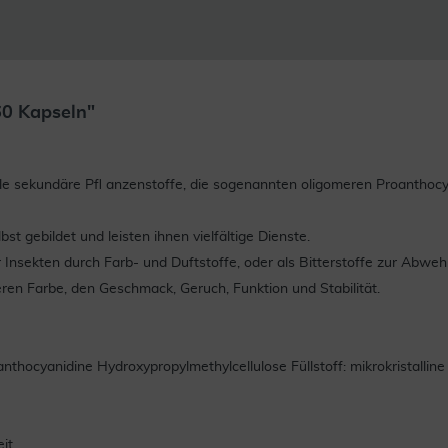
60 Kapseln"
e sekundäre Pfl anzenstoffe, die sogenannten oligomeren Proanthocy
t gebildet und leisten ihnen vielfältige Dienste.
für Insekten durch Farb- und Duftstoffe, oder als Bitterstoffe zur Ab
eren Farbe, den Geschmack, Geruch, Funktion und Stabilität.
thocyanidine Hydroxypropylmethylcellulose Füllstoff: mikrokristalline
it.