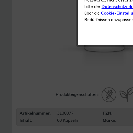
Netzwerke. Nicht essenzi
bitte der
Datenschutzerk
über die
Cookie-Einstell
Bedürfnissen anzupassen 
Produkteigenschaften:
Artikelnummer:
3138377
PZN:
Inhalt:
60 Kapseln
Marke: