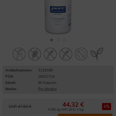
Artikelnummer:
3118189
PZN:
16023724
Inhalt:
90 Kapseln
Marke:
Pro Medico
44,32 €
UVP 47,60 €
6
0.081 kg (547,16 € / 1 kg)