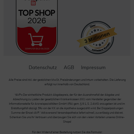
Datenschutz
AGB
Impressum
Alle Preise sind inkl. der gestzlichen MwSt. Preisänderungen und Irrtum vorbehalten. Die Lieferung
erfolgt nur innerhalb von Deutschland.
*AVP= Der einheitliche Produkt-Abgabepreis, der für den Ausnahmefall der Abgabe und
Abrechnung zu Lasten der gesetzlichen Krankenkassen (KK) vom Hersteller gegenüber der
Informationsstelle für Arzneispezialitäten GmbH (IFA) gem. § III 1, S. 2 AMG anzugeben ist und im
Erstattungsfall abzügl. 5% von der KK an die Apotheke ausgezahlt wird. Bei Doppelpackungen
Summe der Einzel-AVP. Volksversand Versandapotheke liefert schnell, zuverlässig und diskret.
Schenken Sie uns Ihr Vertrauen und überzeugen Sie sich von den vielen Vorteilen unseres Online-
Shops!
Für den Widerruf einer Bestellung nutzen Sie das Formular: