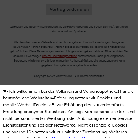
Vertrag widerrufen
Zu Risiken und Nebenwirkungen lesen Sie die Packungsbeilage und fragen Sie Ihre Ärztin, Ihren
Arzt oder in Ihrer Apotheke.
Alle Besucher unserer Webseite sind herzlich eingeladen, Produktbewertungen abzugeben.
Bewertungen können auch von Personen abgegeben werden, die das Produkt nicht bei uns
gekauft haben. Diese Bewertungen werden nicht gesondert gekennzeichnet. Bitte beachten Sie,
dass alle Bewertungen
unserer Bewertungsrichtlinie
entsprechen müssen. Jede eingehende
Bewertung wird einer sorgfältigen manuellen Authentizitätskontrolle unterzogen und kann
gegebenfalls abgelehnt oder gelöscht werden.
Copyright ©2026 Volksversand - Alle Rechte vorbehalten
❤-lich willkommen bei der Volksversand Versandapotheke! Für die
bestmögliche Webseiten-Erfahrung setzen wir Cookies und
mobile Werbe-IDs ein, z.B. zur Erhöhung des Nutzerkomforts,
Erstellung anonymer Statistiken, Anzeige von personalisierter- und
nicht-personalisierter Werbung, oder Anbindung externer Service-
Dienstleister und sozialer Netzwerke. Nicht essenzielle Cookies
und Werbe-IDs setzen wir nur mit Ihrer Zustimmung. Weiteres