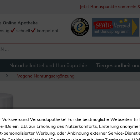
Jetzt Bonuspunkte sammeln &
e Online Apotheke
nstig
schnell
kompetent
y
Naturheilmittel und Homöopathie
Tiergesundheit un
Vegane Nahrungsergänzung
Pure Encapsulatio
r Volksversand Versandapotheke! Für die bestmögliche Webseiten-Er
-IDs ein, z.B. zur Erhöhung des Nutzerkomforts, Erstellung anonymer 
ht-personalisierter Werbung, oder Anbindung externer Service-Dienstle
Frei von Hormonen und S