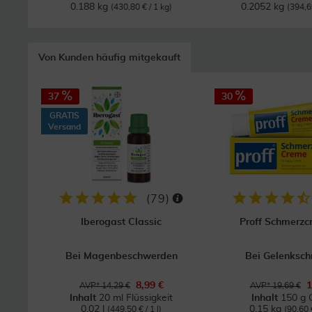
0.188 kg
0.2052 kg
(430,80 € / 1 kg)
(394,6
Von Kunden häufig mitgekauft
37
30
GRATIS
Versand
(
79
)
Iberogast Classic
Proff Schmerz
Bei Magenbeschwerden
Bei Gelenksc
8,99 €
1
AVP* 14,29 €
AVP* 19,69 €
Inhalt
20 ml Flüssigkeit
Inhalt
150 g 
0.02 l
0.15 kg
(449,50 € / 1 l)
(90,60 