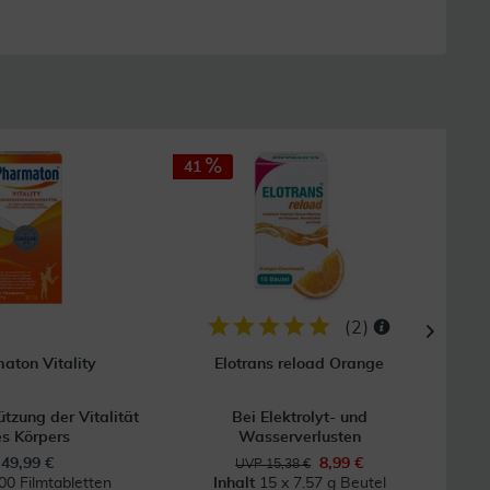
41
10
(
2
)
aton Vitality
Elotrans reload Orange
ützung der Vitalität
Bei Elektrolyt- und
Bei 
s Körpers
Wasserverlusten
49,99 €
8,99 €
UVP 15,38 €
00 Filmtabletten
Inhalt
15 x 7.57 g Beutel