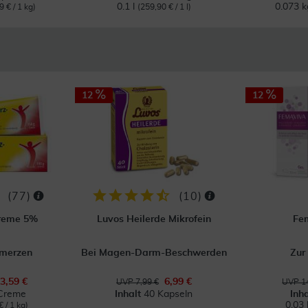
0.1 l
0.073 
9 € / 1 kg)
(259,90 € / 1 l)
12
12
(
77
)
(
10
)
creme 5%
Luvos Heilerde Mikrofein
Fe
hmerzen
Bei Magen-Darm-Beschwerden
Zur
3,59 €
6,99 €
UVP 7,99 €
UVP 14
Creme
Inhalt
40 Kapseln
Inh
0.03 
€ / 1 kg)