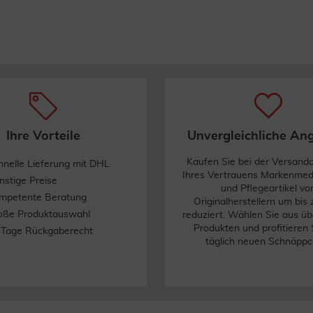
Ihre Vorteile
Unvergleichliche An
Kaufen Sie bei der Versand
hnelle Lieferung mit DHL
Ihres Vertrauens Markenme
nstige Preise
und Pflegeartikel vo
mpetente Beratung
Originalherstellern um bis
oße Produktauswahl
reduziert. Wählen Sie aus üb
Produkten und profitieren 
 Tage Rückgaberecht
täglich neuen Schnäppc