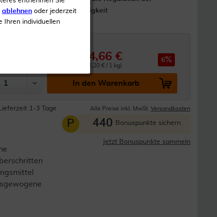
iteres entnehmen Sie
Hormontätigkeit
s
ablehnen
oder jederzeit
e Ihren individuellen
44,66 €
47,60 €
6
0.05 kg (893,20 € / 1 kg)
In den Warenkorb
Lieferzeit 1-3 Tage
Alle Preise inkl. MwSt.
Versandkosten
440
P
Bonuspunkte sichern
Jetzt Bonuspunkte sammeln
ne
berschritten
ngsmittel
 ausgewogene