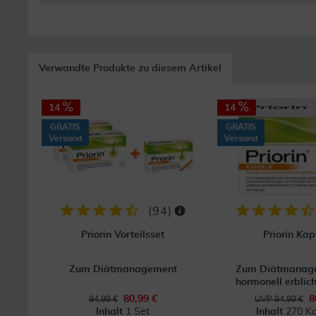
Verwandte Produkte zu diesem Artikel
14
14
GRATIS
GRATIS
Versand
Versand
(
94
)
Priorin Vorteilsset
Priorin Kap
Zum Diätmanagement
Zum Diätmanage
hormonell erblich
80,99 €
8
94,99 €
UVP 94,99 €
Inhalt
1 Set
Inhalt
270 Ka