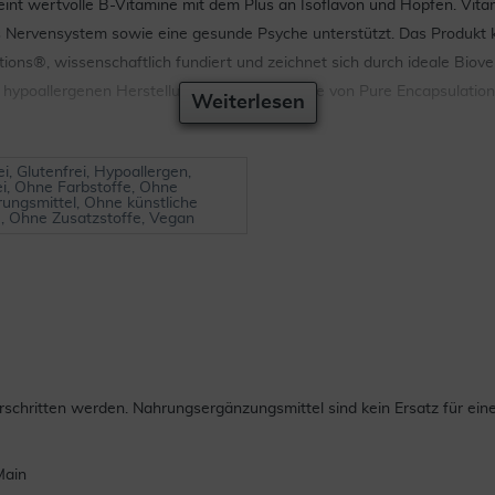
int wertvolle B-Vitamine mit dem Plus an Isoflavon und Hopfen. Vitam
s Nervensystem sowie eine gesunde Psyche unterstützt. Das Produk
tions®, wissenschaftlich fundiert und zeichnet sich durch ideale Biove
 hypoallergenen Herstellung sind die Produkte von Pure Encapsulatio
Weiterlesen
ei, Glutenfrei, Hypoallergen,
ei, Ohne Farbstoffe, Ohne
rungsmittel, Ohne künstliche
e, Ohne Zusatzstoffe, Vegan
chritten werden. Nahrungsergänzungsmittel sind kein Ersatz für ei
Main