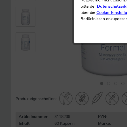
Netzwerke. Nicht essenzi
bitte der
Datenschutzerk
über die
Cookie-Einstell
Bedürfnissen anzupassen 
Produkteigenschaften:
Artikelnummer:
3118239
PZN:
Inhalt:
60 Kapseln
Marke: