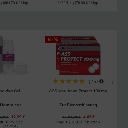
kg
0.114 kg
0
(684,79 € / 1 kg)
(78,86 € / 1 kg)
50
23
GRAT
Vers
(
25
)
maviva Gel
ASS Medibond Protect 100 mg
 Hautpflege
Zur Blutverdünnung
12,99 €
4,49 €
,90 €
AVP* 8,98 €
alt
30 ml Gel
Inhalt
2 x 100 Tabletten
l
(433,00 € / 1 l)