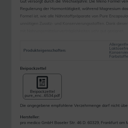
Gut versorgt durch die Wechseljahre: Die Meno Formel vere
Regulierung der Hormontätigkeit, während Magnesium da
Formel ist, wie alle Nährstoffpräparate von Pure Encapsula
unnötigen Zusatz- und Konservierungsstoffen. Dank dieser
mit Nahrungsmittelunverträglichkeiten sehr gut geeignet.
Allergenfr
Laktosefr
Produkteigenschaften:
Konservie
Farbstoff
Beipackzettel
Beipackzettel
pure_enc...6534.pdf
Die angegebene empfohlene Verzehrmenge darf nicht übers
Hersteller:
pro medico GmbH Baseler Str. 46 D. 60329, Frankfurt am 