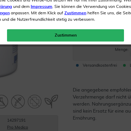
elle Cookies und Werbe-IDs setzen wir nur mit Ihrer Zustimmung. We
lärung
und dem
Impressum
. Sie können die Verwendung von Cookie
ungen
anpassen. Mit dem Klick auf
Zustimmen
helfen Sie uns, die Seit
Vegan
und die Nutzerfreundlichkeit stetig zu verbessern.
Inhalt
60 Kapseln
Zustimmen
UVP 
Menge:
Versandkostenfrei
Die angegebene empfohle
Verzehrmenge darf nicht ü
werden. Nahrungsergänzu
sind kein Ersatz für eine
Ernährung.
14297191
Pro Medico