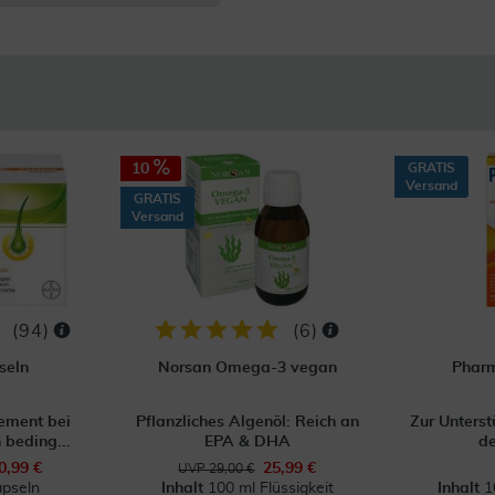
10
GRATIS
Versand
GRATIS
Versand
(
94
)
(
6
)
seln
Norsan Omega-3 vegan
Pharm
ment bei
Pflanzliches Algenöl: Reich an
Zur Unterst
 beding...
EPA & DHA
de
0,99 €
25,99 €
UVP 29,00 €
pseln
Inhalt
100 ml Flüssigkeit
Inhalt
1