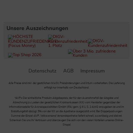
Unsere Auszeichnungen
Datenschutz
AGB
Impressum
Alle Preise sind inkl. der gestzlichen MwSt. Preisänderungen und Irrtum vorbehalten. Die Lieferung
erfolgt nur innerhalb von Deutschland.
*AVP= Der einheitliche Produkt-Abgabepreis, der für den Ausnahmefall der Abgabe und
Abrechnung zu Lasten der gesetzlichen Krankenkassen (KK) vom Hersteller gegenüber der
Informationsstelle für Arzneispezialitäten GmbH (IFA) gem. § III 1, S. 2 AMG anzugeben ist und im
Erstattungsfall abzügl. 5% von der KK an die Apotheke ausgezahlt wird. Bei Doppelpackungen
Summe der Einzel-AVP. Volksversand Versandapotheke liefert schnell, zuverlässig und diskret.
Schenken Sie uns Ihr Vertrauen und überzeugen Sie sich von den vielen Vorteilen unseres Online-
Shops!