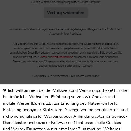
Für den Widerruf einer Bestellung nutzen Sie das Formular:
Vertrag widerrufen
Zu Risiken und Nebenwirkungen lesen Sie die Packungsbeilage und fragen Sie Ihre Ärztin, Ihren
Arzt oder in Ihrer Apotheke.
Alle Besucher unserer Webseite sind herzlich eingeladen, Produktbewertungen abzugeben.
Bewertungen können auch von Personen abgegeben werden, die das Produkt nicht bei uns
gekauft haben. Diese Bewertungen werden nicht gesondert gekennzeichnet. Bitte beachten Sie,
dass alle Bewertungen
unserer Bewertungsrichtlinie
entsprechen müssen. Jede eingehende
Bewertung wird einer sorgfältigen manuellen Authentizitätskontrolle unterzogen und kann
gegebenfalls abgelehnt oder gelöscht werden.
Copyright ©2026 Volksversand - Alle Rechte vorbehalten
❤-lich willkommen bei der Volksversand Versandapotheke! Für die
bestmögliche Webseiten-Erfahrung setzen wir Cookies und
mobile Werbe-IDs ein, z.B. zur Erhöhung des Nutzerkomforts,
Erstellung anonymer Statistiken, Anzeige von personalisierter- und
nicht-personalisierter Werbung, oder Anbindung externer Service-
Dienstleister und sozialer Netzwerke. Nicht essenzielle Cookies
und Werbe-IDs setzen wir nur mit Ihrer Zustimmung. Weiteres