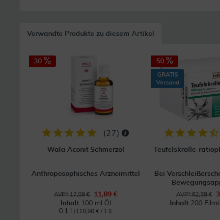
Verwandte Produkte zu diesem Artikel
30
50
GRATIS
Versand
(
27
)
Wala Aconit Schmerzöl
Teufelskralle-rati
Anthroposophisches Arzneimittel
Bei Verschleißersch
Bewegungsap
11,89 €
3
AVP* 17,09 €
AVP* 62,59 €
Inhalt
100 ml Öl
Inhalt
200 Filmt
0.1 l
(118,90 € / 1 l)