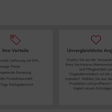
Ihre Vorteile
Unvergleichliche An
Kaufen Sie bei der Versand
hnelle Lieferung mit DHL
Ihres Vertrauens Markenme
nstige Preise
und Pflegeartikel vo
mpetente Beratung
Originalherstellern um bis
oße Produktauswahl
reduziert. Wählen Sie aus üb
Produkten und profitieren 
 Tage Rückgaberecht
täglich neuen Schnäppc