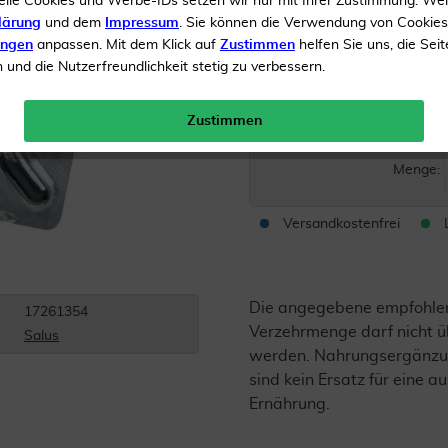
elle Cookies und Werbe-IDs setzen wir nur mit Ihrer Zustimmung. We
Bindegewebe
lärung
und dem
Impressum
. Sie können die Verwendung von Cookie
ungen
anpassen. Mit dem Klick auf
Zustimmen
helfen Sie uns, die Seit
Vitamin E und Selen
und die Nutzerfreundlichkeit stetig zu verbessern.
Inhalt
60 Kapseln
Zustimmen
UVP 
Menge:
Versandkostenfrei
Die angegebene empfohle
17261354
Verzehrmenge darf nicht ü
Salus
werden. Nahrungsergänzu
sind kein Ersatz für eine
Ernährung.