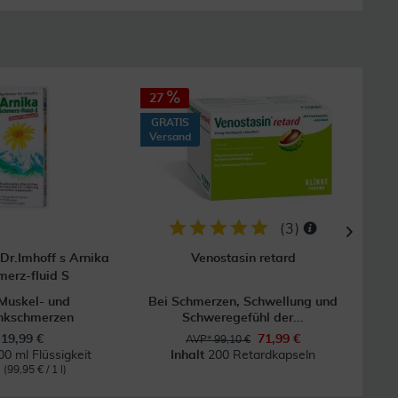
27
40
GRATIS
GRAT
Versand
Vers
(
3
)
Dr.Imhoff s Arnika
Venostasin retard
merz-fluid S
Muskel- und
Bei Schmerzen, Schwellung und
Bei 
nkschmerzen
Schweregefühl der...
19,99 €
71,99 €
AVP* 99,10 €
00 ml Flüssigkeit
Inhalt
200 Retardkapseln
l
(99,95 € / 1 l)