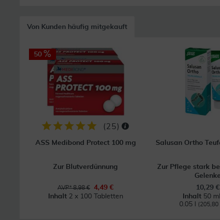
Von Kunden häufig mitgekauft
50
(
25
)
ASS Medibond Protect 100 mg
Salusan Ortho Teufe
Zur Blutverdünnung
Zur Pflege stark b
Gelenk
4,49 €
10,29 €
AVP* 8,98 €
Inhalt
2 x 100 Tabletten
Inhalt
50 ml
0.05 l
(205,80 €