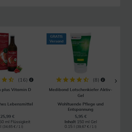
GRATIS
30
Versand
(
16
)
(
8
)
 plus Vitamin D
Medibond Latschenkiefer Aktiv-
Gel
ches Lebensmittel
Wohltuende Pflege und
Entspannung
25,99 €
5,95 €
50 ml Flüssigkeit
Inhalt
150 ml Gel
 l
0.15 l
(34,65 € / 1 l)
(39,67 € / 1 l)