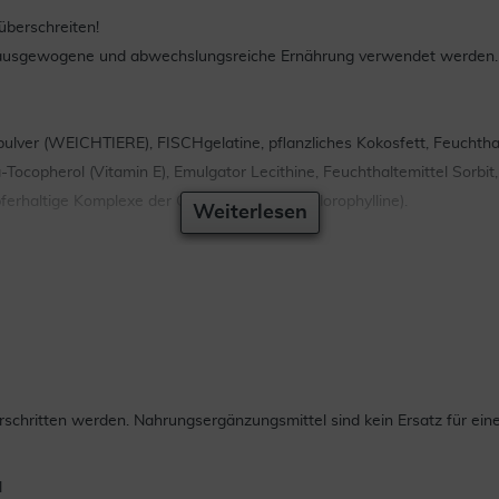
berschreiten!
ine ausgewogene und abwechslungsreiche Ernährung verwendet werden.
 (WEICHTIERE), FISCHgelatine, pflanzliches Kokosfett, Feuchthaltemi
ocopherol (Vitamin E), Emulgator Lecithine, Feuchthaltemittel Sorbit,
pferhaltige Komplexe der Chlorophylle und Chlorophylline).
Weiterlesen
chritten werden. Nahrungsergänzungsmittel sind kein Ersatz für ei
l