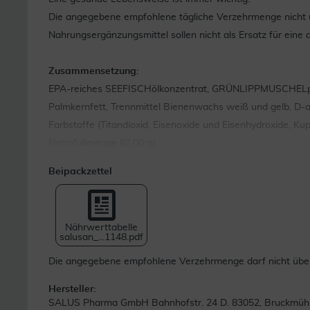
Die angegebene empfohlene tägliche Verzehrmenge nicht ü
Nahrungsergänzungsmittel sollen nicht als Ersatz für e
Zusammensetzung:
EPA-reiches SEEFISCHölkonzentrat, GRÜNLIPPMUSCHELpulver
Palmkernfett, Trennmittel Bienenwachs weiß und gelb, D-a-T
Farbstoffe (Titandioxid, Eisenoxide und Eisenhydroxide, Ku
Nettofüllmenge 82,00 g/
Beipackzettel
Nährwerttabelle
salusan_...1148.pdf
Die angegebene empfohlene Verzehrmenge darf nicht übers
Hersteller:
SALUS Pharma GmbH Bahnhofstr. 24 D. 83052, Bruckmüh