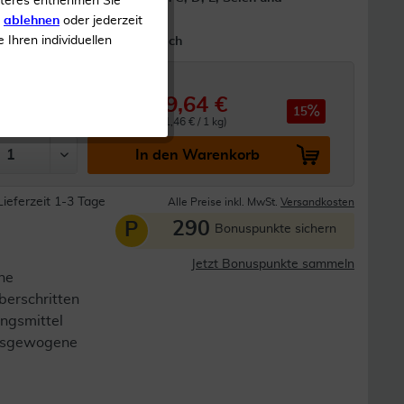
iteres entnehmen Sie
Mangan
s
ablehnen
oder jederzeit
e Ihren individuellen
1-mal täglich
29,64 €
34,99 €
15
0.082 kg (361,46 € / 1 kg)
In den Warenkorb
Lieferzeit 1-3 Tage
Alle Preise inkl. MwSt.
Versandkosten
290
P
Bonuspunkte sichern
Jetzt Bonuspunkte sammeln
ne
berschritten
ngsmittel
 ausgewogene