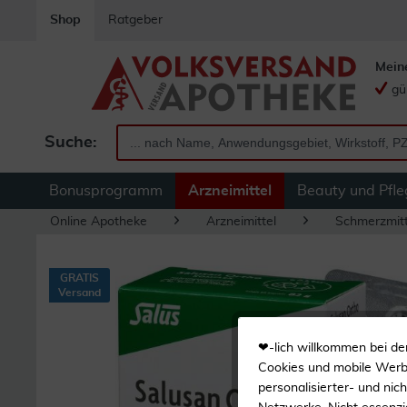
Shop
Ratgeber
Mein
gü
Suche:
Bonusprogramm
Arzneimittel
Beauty und Pfle
Online Apotheke
Arzneimittel
Schmerzmitt
GRATIS
Versand
❤-lich willkommen bei de
Cookies und mobile Werbe
personalisierter- und nic