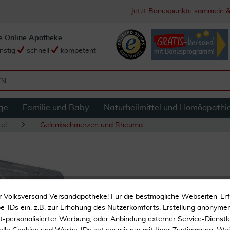
Jetzt Bonuspunkte sammeln &
e Online Apotheke
nstig
schnell
kompetent
ge
Familie und Baby
Naturheilmittel und Homöopathi
el
Gelenkschmerzen und Rheuma
Salusan Ortho Ko
r Volksversand Versandapotheke! Für die bestmögliche Webseiten-Er
-IDs ein, z.B. zur Erhöhung des Nutzerkomforts, Erstellung anonymer 
ht-personalisierter Werbung, oder Anbindung externer Service-Dienstle
Für Knochen und Knorpel