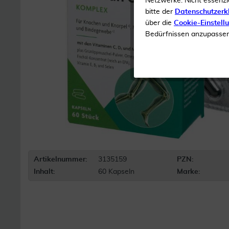
Netzwerke. Nicht essenzi
bitte der
Datenschutzerk
über die
Cookie-Einstell
Bedürfnissen anzupassen 
Artikelnummer:
3135159
PZN:
Inhalt:
60 Kapseln
Marke: