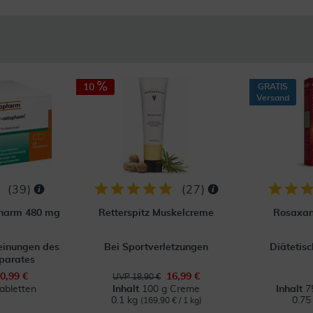
10
GRATIS
Versand
(
39
)
(
27
)
opharm 480 mg
Retterspitz Muskelcreme
Rosaxan
einungen des
Bei Sportverletzungen
Diätetis
parates
0,99 €
16,99 €
UVP 18,90 €
abletten
Inhalt
100 g Creme
Inhalt
7
0.1 kg
0.75
(169,90 € / 1 kg)