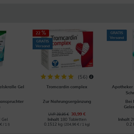
22
GRATIS
Versand
GRATIS
Versand
(
56
)
lskralle Gel
Tromcardin complex
Apotheker 
Sch
eanspruchter
Zur Nahrungsergänzung
Bei 
e
Gele
30,99 €
UVP 39,95 €
 Gel
Inhalt
180 Tabletten
Inhalt
2
0.1512 kg
0.2 
 / 1 l)
(204,96 € / 1 kg)