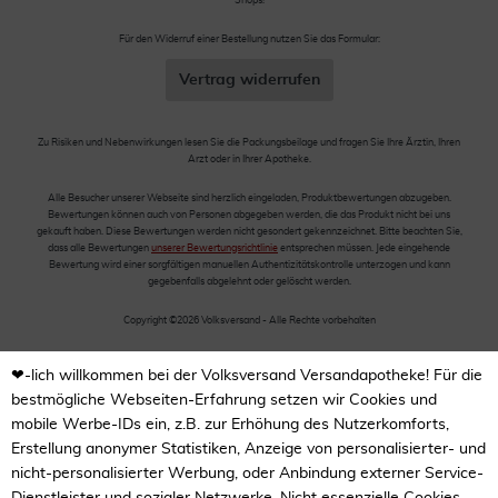
Shops!
Für den Widerruf einer Bestellung nutzen Sie das Formular:
Vertrag widerrufen
Zu Risiken und Nebenwirkungen lesen Sie die Packungsbeilage und fragen Sie Ihre Ärztin, Ihren
Arzt oder in Ihrer Apotheke.
Alle Besucher unserer Webseite sind herzlich eingeladen, Produktbewertungen abzugeben.
Bewertungen können auch von Personen abgegeben werden, die das Produkt nicht bei uns
gekauft haben. Diese Bewertungen werden nicht gesondert gekennzeichnet. Bitte beachten Sie,
dass alle Bewertungen
unserer Bewertungsrichtlinie
entsprechen müssen. Jede eingehende
Bewertung wird einer sorgfältigen manuellen Authentizitätskontrolle unterzogen und kann
gegebenfalls abgelehnt oder gelöscht werden.
Copyright ©2026 Volksversand - Alle Rechte vorbehalten
❤-lich willkommen bei der Volksversand Versandapotheke! Für die
bestmögliche Webseiten-Erfahrung setzen wir Cookies und
mobile Werbe-IDs ein, z.B. zur Erhöhung des Nutzerkomforts,
Erstellung anonymer Statistiken, Anzeige von personalisierter- und
nicht-personalisierter Werbung, oder Anbindung externer Service-