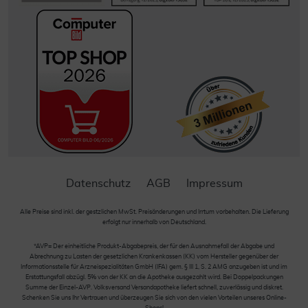
Datenschutz
AGB
Impressum
Alle Preise sind inkl. der gestzlichen MwSt. Preisänderungen und Irrtum vorbehalten. Die Lieferung
erfolgt nur innerhalb von Deutschland.
*AVP= Der einheitliche Produkt-Abgabepreis, der für den Ausnahmefall der Abgabe und
Abrechnung zu Lasten der gesetzlichen Krankenkassen (KK) vom Hersteller gegenüber der
Informationsstelle für Arzneispezialitäten GmbH (IFA) gem. § III 1, S. 2 AMG anzugeben ist und im
Erstattungsfall abzügl. 5% von der KK an die Apotheke ausgezahlt wird. Bei Doppelpackungen
Summe der Einzel-AVP. Volksversand Versandapotheke liefert schnell, zuverlässig und diskret.
Schenken Sie uns Ihr Vertrauen und überzeugen Sie sich von den vielen Vorteilen unseres Online-