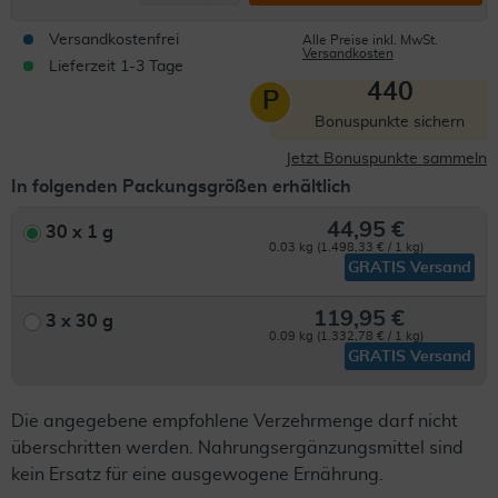
Versandkostenfrei
Alle Preise inkl. MwSt.
Versandkosten
Lieferzeit 1-3 Tage
440
P
Bonuspunkte sichern
Jetzt Bonuspunkte sammeln
In folgenden Packungsgrößen erhältlich
44,95 €
30 x 1 g
0.03 kg (1.498,33 € / 1 kg)
GRATIS Versand
119,95 €
3 x 30 g
0.09 kg (1.332,78 € / 1 kg)
GRATIS Versand
Die angegebene empfohlene Verzehrmenge darf nicht
überschritten werden. Nahrungsergänzungsmittel sind
kein Ersatz für eine ausgewogene Ernährung.