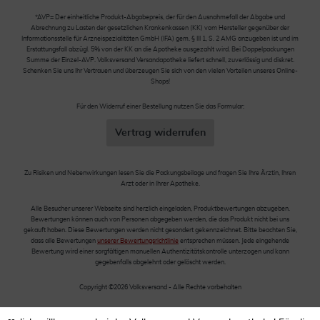
*AVP= Der einheitliche Produkt-Abgabepreis, der für den Ausnahmefall der Abgabe und
Abrechnung zu Lasten der gesetzlichen Krankenkassen (KK) vom Hersteller gegenüber der
Informationsstelle für Arzneispezialitäten GmbH (IFA) gem. § III 1, S. 2 AMG anzugeben ist und im
Erstattungsfall abzügl. 5% von der KK an die Apotheke ausgezahlt wird. Bei Doppelpackungen
Summe der Einzel-AVP. Volksversand Versandapotheke liefert schnell, zuverlässig und diskret.
Schenken Sie uns Ihr Vertrauen und überzeugen Sie sich von den vielen Vorteilen unseres Online-
Shops!
Für den Widerruf einer Bestellung nutzen Sie das Formular:
Vertrag widerrufen
Zu Risiken und Nebenwirkungen lesen Sie die Packungsbeilage und fragen Sie Ihre Ärztin, Ihren
Arzt oder in Ihrer Apotheke.
Alle Besucher unserer Webseite sind herzlich eingeladen, Produktbewertungen abzugeben.
Bewertungen können auch von Personen abgegeben werden, die das Produkt nicht bei uns
gekauft haben. Diese Bewertungen werden nicht gesondert gekennzeichnet. Bitte beachten Sie,
dass alle Bewertungen
unserer Bewertungsrichtlinie
entsprechen müssen. Jede eingehende
Bewertung wird einer sorgfältigen manuellen Authentizitätskontrolle unterzogen und kann
gegebenfalls abgelehnt oder gelöscht werden.
Copyright ©2026 Volksversand - Alle Rechte vorbehalten