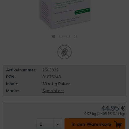
Artikelnummer:
2503332
PZN:
01676248
Inhalt:
30 x 1 g Pulver
Marke:
SymbioLact
44,95 €
0.03 kg (1.498,33 € / 1 kg)
In den Warenkorb