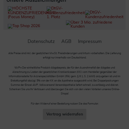
Unsere Auszeichnungen
Datenschutz
AGB
Impressum
Alle Preise sind inkl. der gestzlichen MwSt. Preisänderungen und Irrtum vorbehalten. Die Lieferung
erfolgt nur innerhalb von Deutschland.
*AVP= Der einheitliche Produkt-Abgabepreis, der für den Ausnahmefall der Abgabe und
Abrechnung zu Lasten der gesetzlichen Krankenkassen (KK) vom Hersteller gegenüber der
Informationsstelle für Arzneispezialitäten GmbH (IFA) gem. § III 1, S. 2 AMG anzugeben ist und im
Erstattungsfall abzügl. 5% von der KK an die Apotheke ausgezahlt wird. Bei Doppelpackungen
Summe der Einzel-AVP. Volksversand Versandapotheke liefert schnell, zuverlässig und diskret.
Schenken Sie uns Ihr Vertrauen und überzeugen Sie sich von den vielen Vorteilen unseres Online-
Shops!
Für den Widerruf einer Bestellung nutzen Sie das Formular:
Vertrag widerrufen