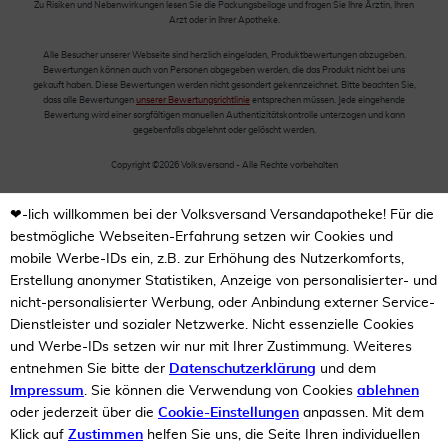
Zu Risiken und Nebenwirkungen lesen Sie die Packungsbeilage und fragen Sie Ihre Ärztin, Ihren
Arzt oder in Ihrer Apotheke.
Alle Besucher unserer Webseite sind herzlich eingeladen, Produktbewertungen abzugeben.
Bewertungen können auch von Personen abgegeben werden, die das Produkt nicht bei uns
gekauft haben. Diese Bewertungen werden nicht gesondert gekennzeichnet. Bitte beachten Sie,
dass alle Bewertungen
unserer Bewertungsrichtlinie
entsprechen müssen. Jede eingehende
Bewertung wird einer sorgfältigen manuellen Authentizitätskontrolle unterzogen und kann
gegebenfalls abgelehnt oder gelöscht werden.
Copyright ©2026 Volksversand - Alle Rechte vorbehalten
❤-lich willkommen bei der Volksversand Versandapotheke! Für die
bestmögliche Webseiten-Erfahrung setzen wir Cookies und
mobile Werbe-IDs ein, z.B. zur Erhöhung des Nutzerkomforts,
Erstellung anonymer Statistiken, Anzeige von personalisierter- und
nicht-personalisierter Werbung, oder Anbindung externer Service-
Dienstleister und sozialer Netzwerke. Nicht essenzielle Cookies
und Werbe-IDs setzen wir nur mit Ihrer Zustimmung. Weiteres
entnehmen Sie bitte der
Datenschutzerklärung
und dem
Impressum
. Sie können die Verwendung von Cookies
ablehnen
oder jederzeit über die
Cookie-Einstellungen
anpassen. Mit dem
Klick auf
Zustimmen
helfen Sie uns, die Seite Ihren individuellen