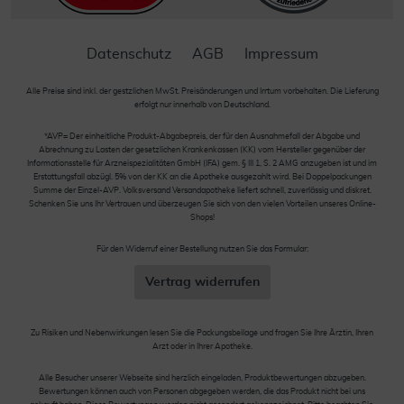
Datenschutz
AGB
Impressum
Alle Preise sind inkl. der gestzlichen MwSt. Preisänderungen und Irrtum vorbehalten. Die Lieferung
erfolgt nur innerhalb von Deutschland.
*AVP= Der einheitliche Produkt-Abgabepreis, der für den Ausnahmefall der Abgabe und
Abrechnung zu Lasten der gesetzlichen Krankenkassen (KK) vom Hersteller gegenüber der
Informationsstelle für Arzneispezialitäten GmbH (IFA) gem. § III 1, S. 2 AMG anzugeben ist und im
Erstattungsfall abzügl. 5% von der KK an die Apotheke ausgezahlt wird. Bei Doppelpackungen
Summe der Einzel-AVP. Volksversand Versandapotheke liefert schnell, zuverlässig und diskret.
Schenken Sie uns Ihr Vertrauen und überzeugen Sie sich von den vielen Vorteilen unseres Online-
Shops!
Für den Widerruf einer Bestellung nutzen Sie das Formular:
Vertrag widerrufen
Zu Risiken und Nebenwirkungen lesen Sie die Packungsbeilage und fragen Sie Ihre Ärztin, Ihren
Arzt oder in Ihrer Apotheke.
Alle Besucher unserer Webseite sind herzlich eingeladen, Produktbewertungen abzugeben.
Bewertungen können auch von Personen abgegeben werden, die das Produkt nicht bei uns