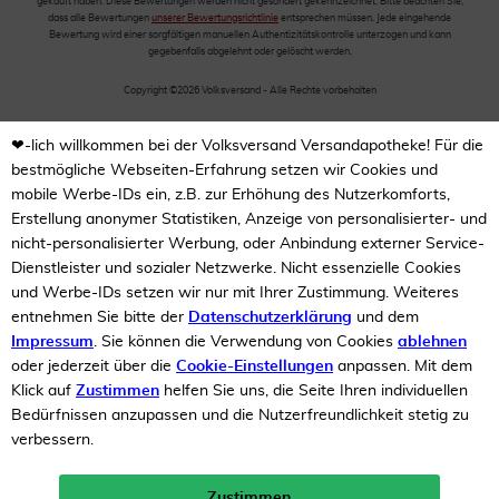
gekauft haben. Diese Bewertungen werden nicht gesondert gekennzeichnet. Bitte beachten Sie,
dass alle Bewertungen
unserer Bewertungsrichtlinie
entsprechen müssen. Jede eingehende
Bewertung wird einer sorgfältigen manuellen Authentizitätskontrolle unterzogen und kann
gegebenfalls abgelehnt oder gelöscht werden.
Copyright ©2026 Volksversand - Alle Rechte vorbehalten
❤-lich willkommen bei der Volksversand Versandapotheke! Für die
bestmögliche Webseiten-Erfahrung setzen wir Cookies und
mobile Werbe-IDs ein, z.B. zur Erhöhung des Nutzerkomforts,
Erstellung anonymer Statistiken, Anzeige von personalisierter- und
nicht-personalisierter Werbung, oder Anbindung externer Service-
Dienstleister und sozialer Netzwerke. Nicht essenzielle Cookies
und Werbe-IDs setzen wir nur mit Ihrer Zustimmung. Weiteres
entnehmen Sie bitte der
Datenschutzerklärung
und dem
Impressum
. Sie können die Verwendung von Cookies
ablehnen
oder jederzeit über die
Cookie-Einstellungen
anpassen. Mit dem
Klick auf
Zustimmen
helfen Sie uns, die Seite Ihren individuellen
Bedürfnissen anzupassen und die Nutzerfreundlichkeit stetig zu
verbessern.
Zustimmen