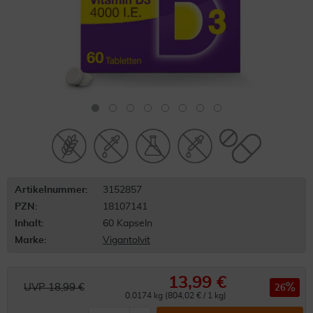
Artikelnummer:
3152857
PZN:
18107141
Inhalt:
60 Kapseln
Marke:
Vigantolvit
13,99 €
UVP 18,99 €
26
0.0174 kg (804,02 € / 1 kg)