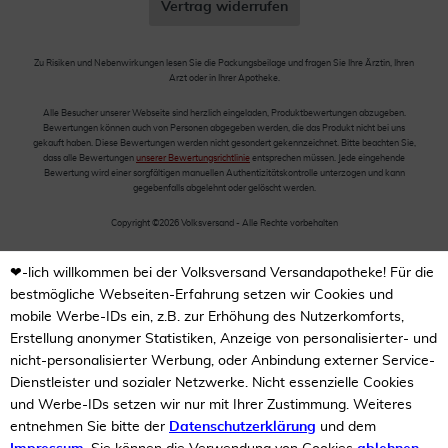
Vertrag widerrufen
Zu Risiken und Nebenwirkungen lesen Sie die Packungsbeilage und fragen Sie Ihre Ärztin, Ihren
Arzt oder in Ihrer Apotheke.
Alle Besucher unserer Webseite sind herzlich eingeladen, Produktbewertungen abzugeben.
Bewertungen können auch von Personen abgegeben werden, die das Produkt nicht bei uns
gekauft haben. Diese Bewertungen werden nicht gesondert gekennzeichnet. Bitte beachten Sie,
dass alle Bewertungen
unserer Bewertungsrichtlinie
entsprechen müssen. Jede eingehende
Bewertung wird einer sorgfältigen manuellen Authentizitätskontrolle unterzogen und kann
gegebenfalls abgelehnt oder gelöscht werden.
Copyright ©2026 Volksversand - Alle Rechte vorbehalten
❤-lich willkommen bei der Volksversand Versandapotheke! Für die
bestmögliche Webseiten-Erfahrung setzen wir Cookies und
mobile Werbe-IDs ein, z.B. zur Erhöhung des Nutzerkomforts,
Erstellung anonymer Statistiken, Anzeige von personalisierter- und
nicht-personalisierter Werbung, oder Anbindung externer Service-
Dienstleister und sozialer Netzwerke. Nicht essenzielle Cookies
und Werbe-IDs setzen wir nur mit Ihrer Zustimmung. Weiteres
entnehmen Sie bitte der
Datenschutzerklärung
und dem