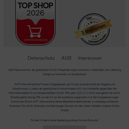
Datenschutz
AGB
Impressum
Alle Preise sind inkl. der gestzlichen MwSt. Preisänderungen und Irrtum vorbehalten. Die Lieferung
erfolgt nur innerhalb von Deutschland.
*AVP= Der einheitliche Produkt-Abgabepreis, der für den Ausnahmefall der Abgabe und
Abrechnung zu Lasten der gesetzlichen Krankenkassen (KK) vom Hersteller gegenüber der
Informationsstelle für Arzneispezialitäten GmbH (IFA) gem. § III 1, S. 2 AMG anzugeben ist und im
Erstattungsfall abzügl. 5% von der KK an die Apotheke ausgezahlt wird. Bei Doppelpackungen
Summe der Einzel-AVP. Volksversand Versandapotheke liefert schnell, zuverlässig und diskret.
Schenken Sie uns Ihr Vertrauen und überzeugen Sie sich von den vielen Vorteilen unseres Online-
Shops!
Für den Widerruf einer Bestellung nutzen Sie das Formular: