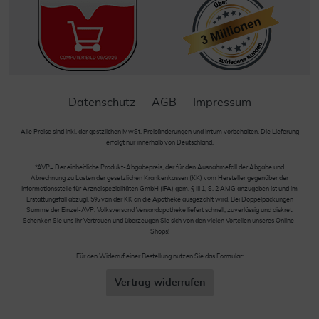
Datenschutz
AGB
Impressum
Alle Preise sind inkl. der gestzlichen MwSt. Preisänderungen und Irrtum vorbehalten. Die Lieferung
erfolgt nur innerhalb von Deutschland.
*AVP= Der einheitliche Produkt-Abgabepreis, der für den Ausnahmefall der Abgabe und
Abrechnung zu Lasten der gesetzlichen Krankenkassen (KK) vom Hersteller gegenüber der
Informationsstelle für Arzneispezialitäten GmbH (IFA) gem. § III 1, S. 2 AMG anzugeben ist und im
Erstattungsfall abzügl. 5% von der KK an die Apotheke ausgezahlt wird. Bei Doppelpackungen
Summe der Einzel-AVP. Volksversand Versandapotheke liefert schnell, zuverlässig und diskret.
Schenken Sie uns Ihr Vertrauen und überzeugen Sie sich von den vielen Vorteilen unseres Online-
Shops!
Für den Widerruf einer Bestellung nutzen Sie das Formular:
Vertrag widerrufen