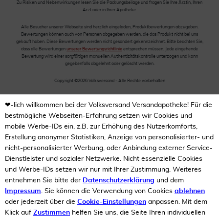
Zu Risiken und Nebenwirkungen lesen Sie die Packungsbeilage und fragen Sie Ihre Ärztin, Ihren
Arzt oder in Ihrer Apotheke.
Alle Besucher unserer Webseite sind herzlich eingeladen, Produktbewertungen abzugeben.
Bewertungen können auch von Personen abgegeben werden, die das Produkt nicht bei uns
gekauft haben. Diese Bewertungen werden nicht gesondert gekennzeichnet. Bitte beachten Sie,
dass alle Bewertungen
unserer Bewertungsrichtlinie
entsprechen müssen. Jede eingehende
Bewertung wird einer sorgfältigen manuellen Authentizitätskontrolle unterzogen und kann
gegebenfalls abgelehnt oder gelöscht werden.
Copyright ©2026 Volksversand - Alle Rechte vorbehalten
❤-lich willkommen bei der Volksversand Versandapotheke! Für die
bestmögliche Webseiten-Erfahrung setzen wir Cookies und
mobile Werbe-IDs ein, z.B. zur Erhöhung des Nutzerkomforts,
Erstellung anonymer Statistiken, Anzeige von personalisierter- und
nicht-personalisierter Werbung, oder Anbindung externer Service-
Dienstleister und sozialer Netzwerke. Nicht essenzielle Cookies
und Werbe-IDs setzen wir nur mit Ihrer Zustimmung. Weiteres
entnehmen Sie bitte der
Datenschutzerklärung
und dem
Impressum
. Sie können die Verwendung von Cookies
ablehnen
oder jederzeit über die
Cookie-Einstellungen
anpassen. Mit dem
Klick auf
Zustimmen
helfen Sie uns, die Seite Ihren individuellen