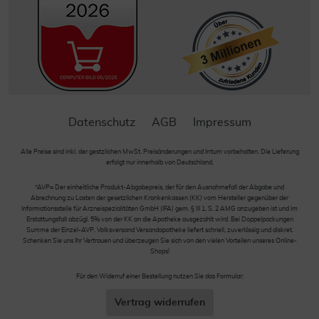
Datenschutz
AGB
Impressum
Alle Preise sind inkl. der gestzlichen MwSt. Preisänderungen und Irrtum vorbehalten. Die Lieferung
erfolgt nur innerhalb von Deutschland.
*AVP= Der einheitliche Produkt-Abgabepreis, der für den Ausnahmefall der Abgabe und
Abrechnung zu Lasten der gesetzlichen Krankenkassen (KK) vom Hersteller gegenüber der
Informationsstelle für Arzneispezialitäten GmbH (IFA) gem. § III 1, S. 2 AMG anzugeben ist und im
Erstattungsfall abzügl. 5% von der KK an die Apotheke ausgezahlt wird. Bei Doppelpackungen
Summe der Einzel-AVP. Volksversand Versandapotheke liefert schnell, zuverlässig und diskret.
Schenken Sie uns Ihr Vertrauen und überzeugen Sie sich von den vielen Vorteilen unseres Online-
Shops!
Für den Widerruf einer Bestellung nutzen Sie das Formular:
Vertrag widerrufen