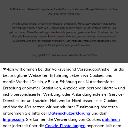
Zu Risiken und Nebenwirkungen lesen Sie die Packungsbeilage und fragen Sie Ihre Ärztin, Ihren
Arzt oder in Ihrer Apotheke.
Alle Besucher unserer Webseite sind herzlich eingeladen, Produktbewertungen abzugeben.
Bewertungen können auch von Personen abgegeben werden, die das Produkt nicht bei uns
gekauft haben. Diese Bewertungen werden nicht gesondert gekennzeichnet. Bitte beachten Sie,
dass alle Bewertungen
unserer Bewertungsrichtlinie
entsprechen müssen. Jede eingehende
Bewertung wird einer sorgfältigen manuellen Authentizitätskontrolle unterzogen und kann
gegebenfalls abgelehnt oder gelöscht werden.
Copyright ©2026 Volksversand - Alle Rechte vorbehalten
❤-lich willkommen bei der Volksversand Versandapotheke! Für die
bestmögliche Webseiten-Erfahrung setzen wir Cookies und
mobile Werbe-IDs ein, z.B. zur Erhöhung des Nutzerkomforts,
Erstellung anonymer Statistiken, Anzeige von personalisierter- und
nicht-personalisierter Werbung, oder Anbindung externer Service-
Dienstleister und sozialer Netzwerke. Nicht essenzielle Cookies
und Werbe-IDs setzen wir nur mit Ihrer Zustimmung. Weiteres
entnehmen Sie bitte der
Datenschutzerklärung
und dem
Impressum
. Sie können die Verwendung von Cookies
ablehnen
oder jederzeit über die
Cookie-Einstellungen
anpassen. Mit dem