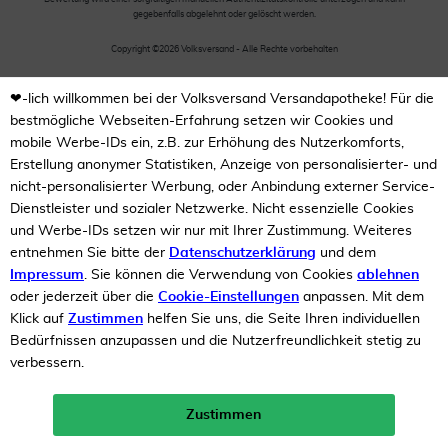
gegebenfalls abgelehnt oder gelöscht werden.
Copyright ©2026 Volksversand - Alle Rechte vorbehalten
❤-lich willkommen bei der Volksversand Versandapotheke! Für die
bestmögliche Webseiten-Erfahrung setzen wir Cookies und
mobile Werbe-IDs ein, z.B. zur Erhöhung des Nutzerkomforts,
Erstellung anonymer Statistiken, Anzeige von personalisierter- und
nicht-personalisierter Werbung, oder Anbindung externer Service-
Dienstleister und sozialer Netzwerke. Nicht essenzielle Cookies
und Werbe-IDs setzen wir nur mit Ihrer Zustimmung. Weiteres
entnehmen Sie bitte der
Datenschutzerklärung
und dem
Impressum
. Sie können die Verwendung von Cookies
ablehnen
oder jederzeit über die
Cookie-Einstellungen
anpassen. Mit dem
Klick auf
Zustimmen
helfen Sie uns, die Seite Ihren individuellen
Bedürfnissen anzupassen und die Nutzerfreundlichkeit stetig zu
verbessern.
Zustimmen
Neukunden-Rabatt ab 49€!
10%
mehr erfahren >