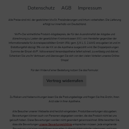
Datenschutz
AGB
Impressum
Alle Preise sind inkl. der gestzlichen MwSt. Preisänderungen und Irrtum vorbehalten. Die Lieferung
erfolgt nur innerhalb von Deutschland.
*AVP= Der einheitliche Produkt-Abgabepreis, der für den Ausnahmefall der Abgabe und
Abrechnung zu Lasten der gesetzlichen Krankenkassen (KK) vom Hersteller gegenüber der
Informationsstelle für Arzneispezialitäten GmbH (IFA) gem. § III 1, S. 2 AMG anzugeben ist und im
Erstattungsfall abzügl. 5% von der KK an die Apotheke ausgezahlt wird. Bei Doppelpackungen
Summe der Einzel-AVP. Volksversand Versandapotheke liefert schnell, zuverlässig und diskret.
Schenken Sie uns Ihr Vertrauen und überzeugen Sie sich von den vielen Vorteilen unseres Online-
Shops!
Für den Widerruf einer Bestellung nutzen Sie das Formular:
Vertrag widerrufen
Zu Risiken und Nebenwirkungen lesen Sie die Packungsbeilage und fragen Sie Ihre Ärztin, Ihren
Arzt oder in Ihrer Apotheke.
Alle Besucher unserer Webseite sind herzlich eingeladen, Produktbewertungen abzugeben.
Bewertungen können auch von Personen abgegeben werden, die das Produkt nicht bei uns
gekauft haben. Diese Bewertungen werden nicht gesondert gekennzeichnet. Bitte beachten Sie,
dass alle Bewertungen
unserer Bewertungsrichtlinie
entsprechen müssen. Jede eingehende
Bewertung wird einer sorgfältigen manuellen Authentizitätskontrolle unterzogen und kann