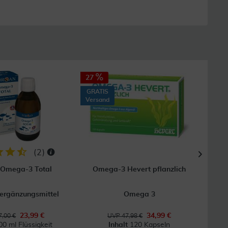
27
38
GRATIS
Versand
(
2
)
 Omega-3 Total
Omega-3 Hevert pflanzlich
ergänzungsmittel
Omega 3
U
23,99 €
34,99 €
,00 €
UVP 47,98 €
00 ml Flüssigkeit
Inhalt
120 Kapseln