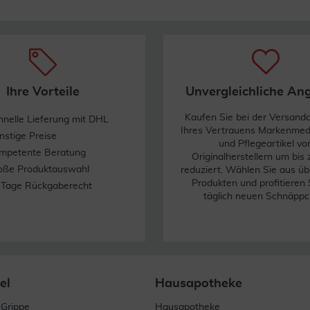
Ihre Vorteile
Unvergleichliche An
Kaufen Sie bei der Versand
hnelle Lieferung mit DHL
Ihres Vertrauens Markenme
nstige Preise
und Pflegeartikel vo
mpetente Beratung
Originalherstellern um bis
oße Produktauswahl
reduziert. Wählen Sie aus üb
Produkten und profitieren 
 Tage Rückgaberecht
täglich neuen Schnäppc
el
Hausapotheke
 Grippe
Hausapotheke