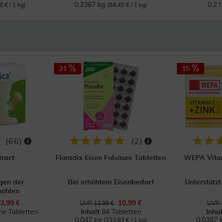
0.2367 kg
0.2 
8 € / 1 kg)
(84,45 € / 1 kg)
21
15
(
66
)
(
2
)
tract
Floradix Eisen Folsäure Tabletten
WEPA Vitam
gen der
Bei erhöhtem Eisenbedarf
Unterstütz
öhlen
3,99 €
10,99 €
UVP 13,99 €
UVP 
e Tabletten
Inhalt
84 Tabletten
Inha
0.047 kg
0.0387 
(233,83 € / 1 kg)