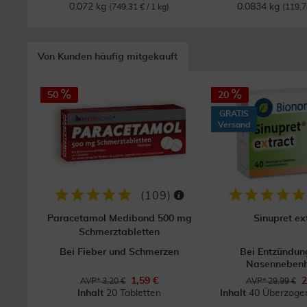
0.072 kg
0.0834 kg
(749,31 € / 1 kg)
(119,7
Von Kunden häufig mitgekauft
50
20
GRATIS
Versand
(
109
)
Paracetamol Medibond 500 mg
Sinupret ex
Schmerztabletten
Bei Fieber und Schmerzen
Bei Entzündun
Nasennebenh
1,59 €
2
AVP* 3,20 €
AVP* 29,99 €
Inhalt
20 Tabletten
Inhalt
40 Überzogen