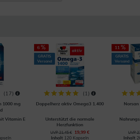
6
11
GRATIS
GRATIS
Versand
Versand
(
17
)
(
1
)
n 1000 mg
Doppelherz aktiv Omega3 1.400
Norsan
nd
t Vitamin E
Unterstützt die normale
Nahrungs
Herzfunktion
19,99 €
UVP 21,45 €
UVP 27
pseln
Inhalt
120 Kapseln
Inhalt
2