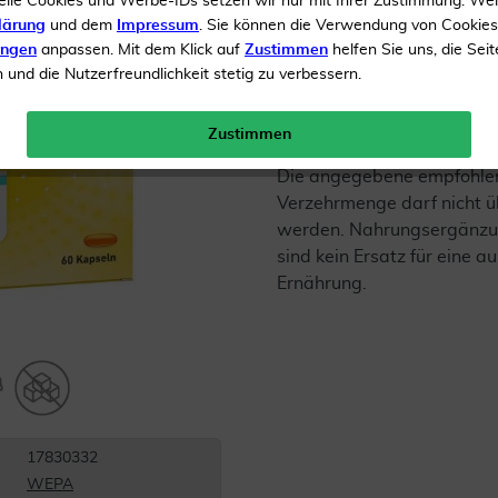
elle Cookies und Werbe-IDs setzen wir nur mit Ihrer Zustimmung. We
lärung
und dem
Impressum
. Sie können die Verwendung von Cookie
Inhalt
60 Kapseln
ungen
anpassen. Mit dem Klick auf
Zustimmen
helfen Sie uns, die Seit
und die Nutzerfreundlichkeit stetig zu verbessern.
Gratis Versand ab 19 €
Zustimmen
Die angegebene empfohle
Verzehrmenge darf nicht ü
werden. Nahrungsergänzu
sind kein Ersatz für eine
Ernährung.
17830332
WEPA