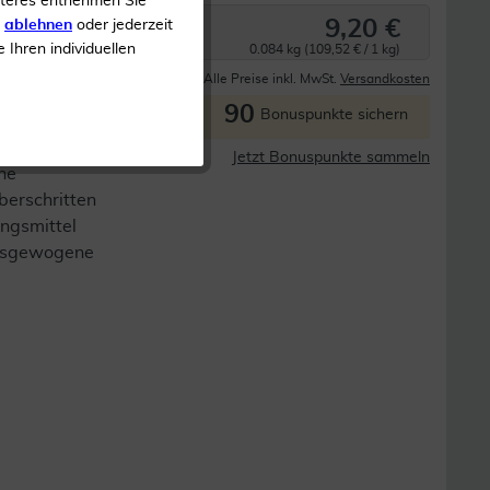
iteres entnehmen Sie
9,20 €
s
ablehnen
oder jederzeit
e Ihren individuellen
0.084 kg (109,52 € / 1 kg)
Derzeit nicht lieferbar
Alle Preise inkl. MwSt.
Versandkosten
90
P
Bonuspunkte sichern
Jetzt Bonuspunkte sammeln
ne
berschritten
ngsmittel
 ausgewogene