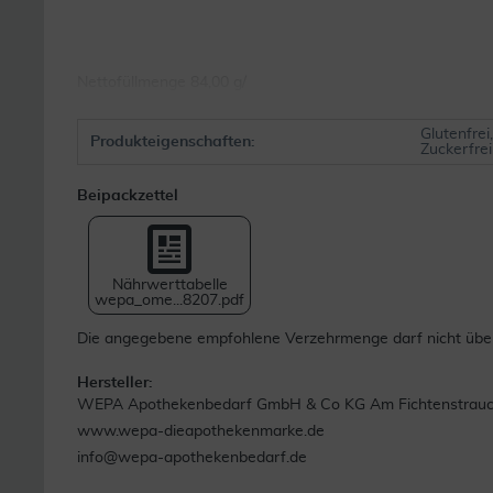
Nettofüllmenge 84,00 g/
Glutenfrei
Produkteigenschaften:
Zuckerfrei
Beipackzettel
Nährwerttabelle
wepa_ome...8207.pdf
Die angegebene empfohlene Verzehrmenge darf nicht übers
Hersteller:
WEPA Apothekenbedarf GmbH & Co KG Am Fichtenstrauch 
www.wepa-dieapothekenmarke.de
info@wepa-apothekenbedarf.de