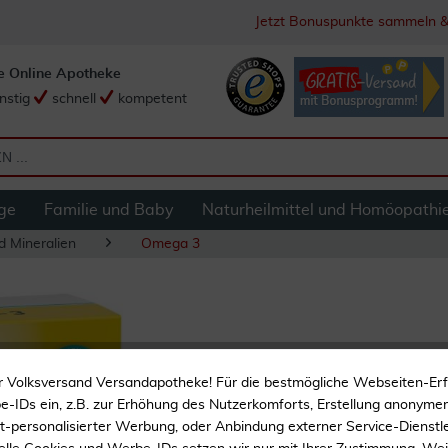
Jetzt Bonuspunkte sammeln &
e Online Apotheke
nstig
schnell
kompetent
ge
Familie und Baby
Naturheilmittel und Homöopathi
d Mineralien
Omega 3
WEPA Omega-3 Ka
r Volksversand Versandapotheke! Für die bestmögliche Webseiten-Er
-IDs ein, z.B. zur Erhöhung des Nutzerkomforts, Erstellung anonymer 
Mit DHA und EPA
ht-personalisierter Werbung, oder Anbindung externer Service-Dienstle
100 % natürliches Öl