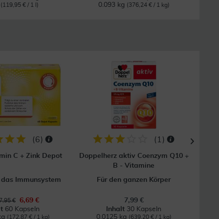
l
0.093 kg
(119,95 € / 1 l)
(376,24 € / 1 kg)
28
(
6
)
(
1
)
in C + Zink Depot
Doppelherz aktiv Coenzym Q10 +
T
B - Vitamine
t das Immunsystem
Für den ganzen Körper
Bei 
6,69 €
7,99 €
7,95 €
lt
60 Kapseln
Inhalt
30 Kapseln
kg
0.0125 kg
(172,87 € / 1 kg)
(639,20 € / 1 kg)