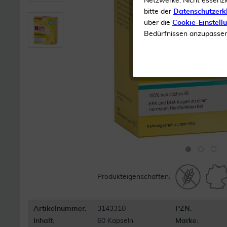
Netzwerke. Nicht essenzi
bitte der
Datenschutzerk
über die
Cookie-Einstell
Bedürfnissen anzupassen 
Produkteigenschaften:
Artikelnummer:
3143310
PZN:
Inhalt:
60 Kapseln
Marke: