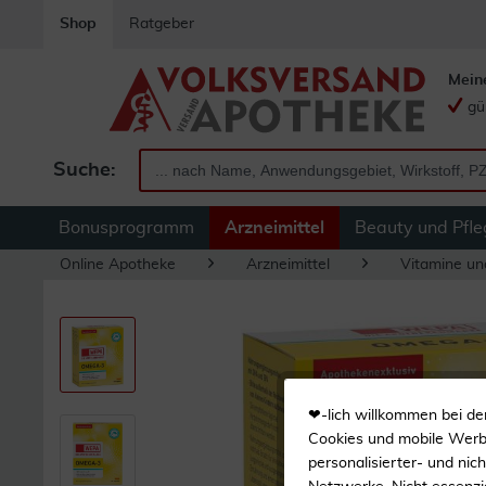
Shop
Ratgeber
Mein
gü
Suche:
Bonusprogramm
Arzneimittel
Beauty und Pfle
Online Apotheke
Arzneimittel
Vitamine un
❤-lich willkommen bei de
Cookies und mobile Werbe
personalisierter- und nic