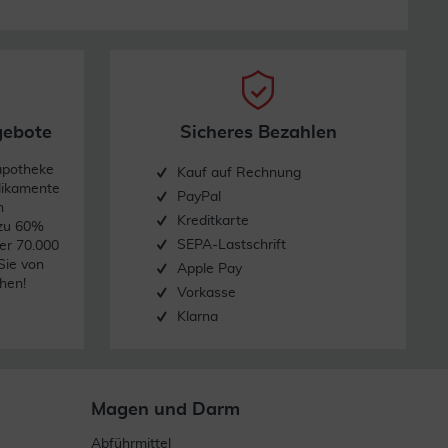
gebote
Sicheres Bezahlen
apotheke
Kauf auf Rechnung
dikamente
PayPal
n
Kreditkarte
 zu 60%
SEPA-Lastschrift
er 70.000
Sie von
Apple Pay
hen!
Vorkasse
Klarna
Magen und Darm
Abführmittel