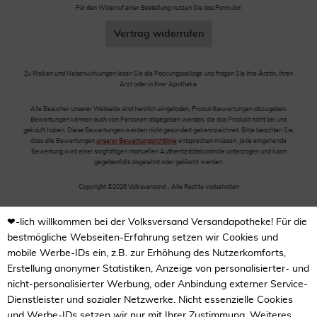
Für den Widerruf einer Bestellung nutzen Sie das Formular:
Vertrag widerrufen
Zu Risiken und Nebenwirkungen lesen Sie die Packungsbeilage und fragen Sie Ihre Ärztin, Ihren
Arzt oder in Ihrer Apotheke.
Alle Besucher unserer Webseite sind herzlich eingeladen, Produktbewertungen abzugeben.
Bewertungen können auch von Personen abgegeben werden, die das Produkt nicht bei uns
gekauft haben. Diese Bewertungen werden nicht gesondert gekennzeichnet. Bitte beachten Sie,
dass alle Bewertungen
unserer Bewertungsrichtlinie
entsprechen müssen. Jede eingehende
Bewertung wird einer sorgfältigen manuellen Authentizitätskontrolle unterzogen und kann
gegebenfalls abgelehnt oder gelöscht werden.
Copyright ©2026 Volksversand - Alle Rechte vorbehalten
❤-lich willkommen bei der Volksversand Versandapotheke! Für die
bestmögliche Webseiten-Erfahrung setzen wir Cookies und
mobile Werbe-IDs ein, z.B. zur Erhöhung des Nutzerkomforts,
Erstellung anonymer Statistiken, Anzeige von personalisierter- und
nicht-personalisierter Werbung, oder Anbindung externer Service-
Dienstleister und sozialer Netzwerke. Nicht essenzielle Cookies
und Werbe-IDs setzen wir nur mit Ihrer Zustimmung. Weiteres