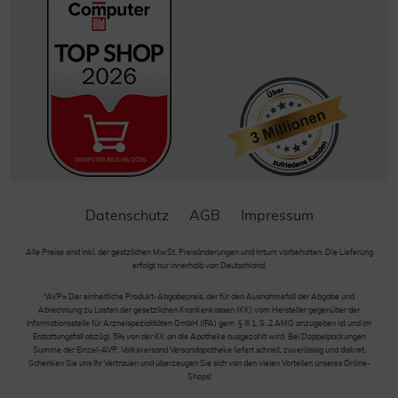
Datenschutz
AGB
Impressum
Alle Preise sind inkl. der gestzlichen MwSt. Preisänderungen und Irrtum vorbehalten. Die Lieferung
erfolgt nur innerhalb von Deutschland.
*AVP= Der einheitliche Produkt-Abgabepreis, der für den Ausnahmefall der Abgabe und
Abrechnung zu Lasten der gesetzlichen Krankenkassen (KK) vom Hersteller gegenüber der
Informationsstelle für Arzneispezialitäten GmbH (IFA) gem. § III 1, S. 2 AMG anzugeben ist und im
Erstattungsfall abzügl. 5% von der KK an die Apotheke ausgezahlt wird. Bei Doppelpackungen
Summe der Einzel-AVP. Volksversand Versandapotheke liefert schnell, zuverlässig und diskret.
Schenken Sie uns Ihr Vertrauen und überzeugen Sie sich von den vielen Vorteilen unseres Online-
Shops!