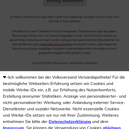
Vertrag widerrufen
Zu Risiken und Nebenwirkungen lesen Sie die Packungsbeilage und fragen Sie Ihre Ärztin, Ihren
Arzt oder in Ihrer Apotheke.
Alle Besucher unserer Webseite sind herzlich eingeladen, Produktbewertungen abzugeben.
Bewertungen können auch von Personen abgegeben werden, die das Produkt nicht bei uns
gekauft haben. Diese Bewertungen werden nicht gesondert gekennzeichnet. Bitte beachten Sie,
dass alle Bewertungen
unserer Bewertungsrichtlinie
entsprechen müssen. Jede eingehende
Bewertung wird einer sorgfältigen manuellen Authentizitätskontrolle unterzogen und kann
gegebenfalls abgelehnt oder gelöscht werden.
Copyright ©2026 Volksversand - Alle Rechte vorbehalten
❤-lich willkommen bei der Volksversand Versandapotheke! Für die
bestmögliche Webseiten-Erfahrung setzen wir Cookies und
mobile Werbe-IDs ein, z.B. zur Erhöhung des Nutzerkomforts,
Erstellung anonymer Statistiken, Anzeige von personalisierter- und
nicht-personalisierter Werbung, oder Anbindung externer Service-
Dienstleister und sozialer Netzwerke. Nicht essenzielle Cookies
und Werbe-IDs setzen wir nur mit Ihrer Zustimmung. Weiteres
entnehmen Sie bitte der
Datenschutzerklärung
und dem
Impressum
. Sie können die Verwendung von Cookies
ablehnen