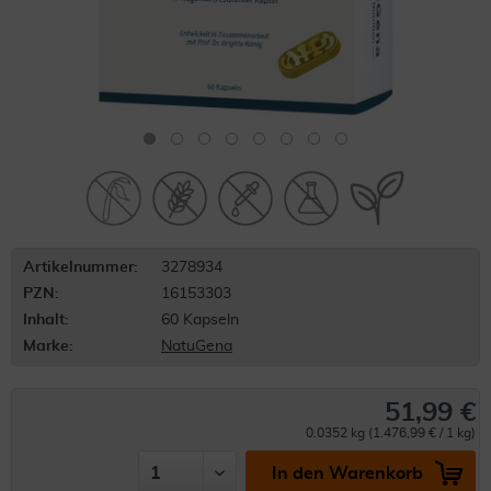
Artikelnummer:
3278934
PZN:
16153303
Inhalt:
60 Kapseln
Marke:
NatuGena
51,99 €
0.0352 kg (1.476,99 € / 1 kg)
In den Warenkorb