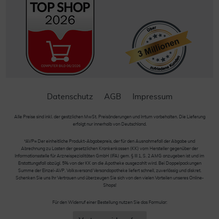
Datenschutz
AGB
Impressum
Alle Preise sind inkl. der gestzlichen MwSt. Preisänderungen und Irrtum vorbehalten. Die Lieferung
erfolgt nur innerhalb von Deutschland.
*AVP= Der einheitliche Produkt-Abgabepreis, der für den Ausnahmefall der Abgabe und
Abrechnung zu Lasten der gesetzlichen Krankenkassen (KK) vom Hersteller gegenüber der
Informationsstelle für Arzneispezialitäten GmbH (IFA) gem. § III 1, S. 2 AMG anzugeben ist und im
Erstattungsfall abzügl. 5% von der KK an die Apotheke ausgezahlt wird. Bei Doppelpackungen
Summe der Einzel-AVP. Volksversand Versandapotheke liefert schnell, zuverlässig und diskret.
Schenken Sie uns Ihr Vertrauen und überzeugen Sie sich von den vielen Vorteilen unseres Online-
Shops!
Für den Widerruf einer Bestellung nutzen Sie das Formular: