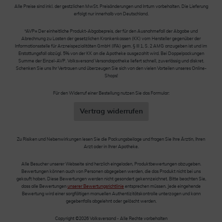
Alle Preise sind inkl. der gestzlichen MwSt. Preisänderungen und Irrtum vorbehalten. Die Lieferung
erfolgt nur innerhalb von Deutschland.
*AVP= Der einheitliche Produkt-Abgabepreis, der für den Ausnahmefall der Abgabe und
Abrechnung zu Lasten der gesetzlichen Krankenkassen (KK) vom Hersteller gegenüber der
Informationsstelle für Arzneispezialitäten GmbH (IFA) gem. § III 1, S. 2 AMG anzugeben ist und im
Erstattungsfall abzügl. 5% von der KK an die Apotheke ausgezahlt wird. Bei Doppelpackungen
Summe der Einzel-AVP. Volksversand Versandapotheke liefert schnell, zuverlässig und diskret.
Schenken Sie uns Ihr Vertrauen und überzeugen Sie sich von den vielen Vorteilen unseres Online-
Shops!
Für den Widerruf einer Bestellung nutzen Sie das Formular:
Vertrag widerrufen
Zu Risiken und Nebenwirkungen lesen Sie die Packungsbeilage und fragen Sie Ihre Ärztin, Ihren
Arzt oder in Ihrer Apotheke.
Alle Besucher unserer Webseite sind herzlich eingeladen, Produktbewertungen abzugeben.
Bewertungen können auch von Personen abgegeben werden, die das Produkt nicht bei uns
gekauft haben. Diese Bewertungen werden nicht gesondert gekennzeichnet. Bitte beachten Sie,
dass alle Bewertungen
unserer Bewertungsrichtlinie
entsprechen müssen. Jede eingehende
Bewertung wird einer sorgfältigen manuellen Authentizitätskontrolle unterzogen und kann
gegebenfalls abgelehnt oder gelöscht werden.
Copyright ©2026 Volksversand - Alle Rechte vorbehalten