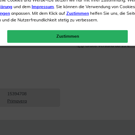
elle Cookies und Werbe-IDs setzen wir nur mit Ihrer Zustimmung. We
lärung
und dem
Impressum
. Sie können die Verwendung von Cookie
Inhalt
50 ml Ätherisches 
ungen
anpassen. Mit dem Klick auf
Zustimmen
helfen Sie uns, die Seit
und die Nutzerfreundlichkeit stetig zu verbessern.
Menge:
Zustimmen
Gratis Versand ab 19 €
15394708
Primavera