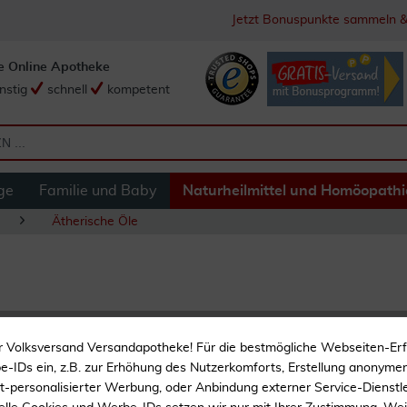
Jetzt Bonuspunkte sammeln &
e Online Apotheke
nstig
schnell
kompetent
ge
Familie und Baby
Naturheilmittel und Homöopathi
Ätherische Öle
Primavera Herzen
r Volksversand Versandapotheke! Für die bestmögliche Webseiten-Er
-IDs ein, z.B. zur Erhöhung des Nutzerkomforts, Erstellung anonymer 
ht-personalisierter Werbung, oder Anbindung externer Service-Dienstle
Raumduft