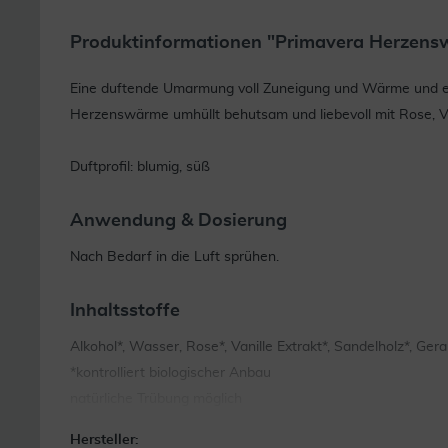
Produktinformationen "Primavera Herzens
Eine duftende Umarmung voll Zuneigung und Wärme und ei
Herzenswärme umhüllt behutsam und liebevoll mit Rose, Va
Duftprofil: blumig, süß
Anwendung & Dosierung
Nach Bedarf in die Luft sprühen.
Inhaltsstoffe
Alkohol*, Wasser, Rose*, Vanille Extrakt*, Sandelholz*, Ge
*kontrolliert biologischer Anbau
natürliche Trübung möglich
Hersteller: