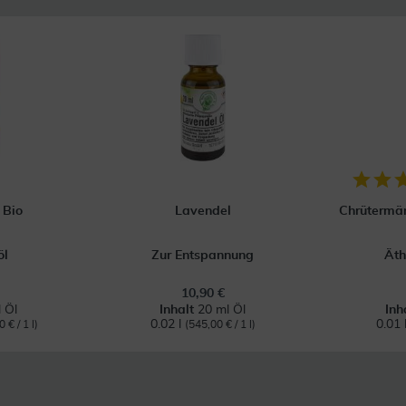
 Bio
Lavendel
Chrütermän
öl
Zur Entspannung
Äth
10,90 €
 Öl
Inhalt
20 ml Öl
Inh
0.02 l
0.01 
 € / 1 l)
(545,00 € / 1 l)