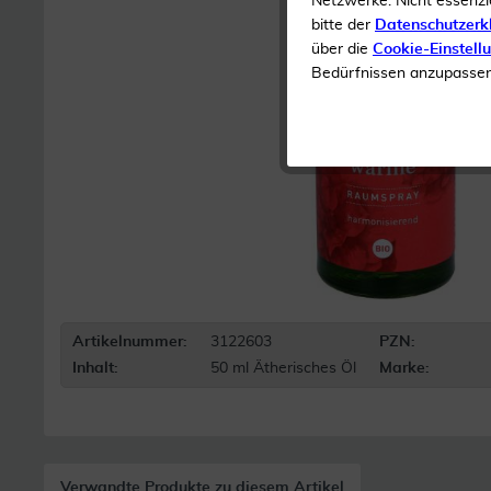
Netzwerke. Nicht essenzi
bitte der
Datenschutzerk
über die
Cookie-Einstell
Bedürfnissen anzupassen 
Artikelnummer:
3122603
PZN:
Inhalt:
50 ml Ätherisches Öl
Marke:
Verwandte Produkte zu diesem Artikel