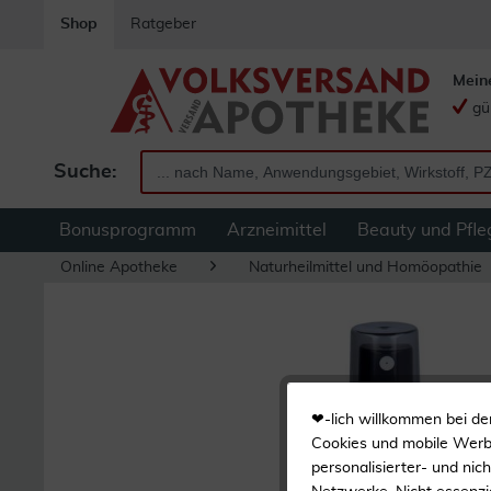
Shop
Ratgeber
Mein
gü
Suche:
Bonusprogramm
Arzneimittel
Beauty und Pfle
Online Apotheke
Naturheilmittel und Homöopathie
❤-lich willkommen bei de
Cookies und mobile Werbe
personalisierter- und nic