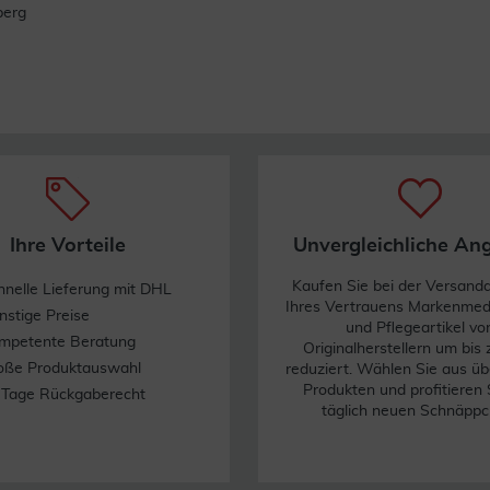
berg
Ihre Vorteile
Unvergleichliche An
Kaufen Sie bei der Versand
hnelle Lieferung mit DHL
Ihres Vertrauens Markenme
nstige Preise
und Pflegeartikel vo
mpetente Beratung
Originalherstellern um bis
oße Produktauswahl
reduziert. Wählen Sie aus üb
Produkten und profitieren 
 Tage Rückgaberecht
täglich neuen Schnäppc