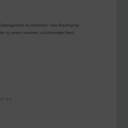
n Geborgenheit zu schenken. Das Raumspray
t ihn zu einem warmen, schützenden Nest.
a* u.a.