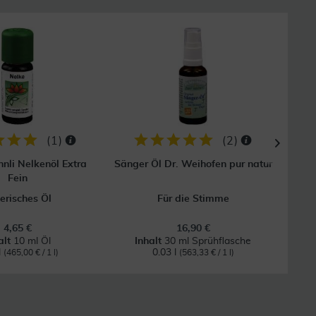
28
(
1
)
(
2
)
nli Nelkenöl Extra
Sänger Öl Dr. Weihofen pur natur
Bergl
Fein
erisches Öl
Für die Stimme
4,65 €
16,90 €
alt
10 ml Öl
Inhalt
30 ml Sprühflasche
l
0.03 l
(465,00 € / 1 l)
(563,33 € / 1 l)