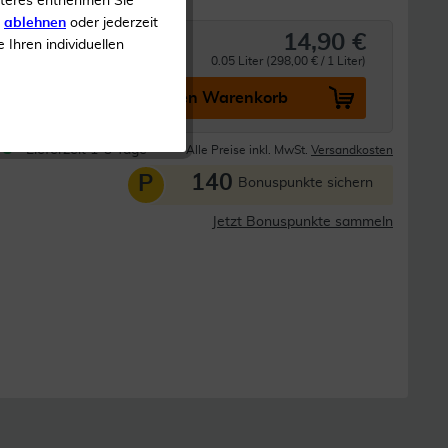
iteres entnehmen Sie
s
ablehnen
oder jederzeit
14,90 €
Öl
e Ihren individuellen
0.05 Liter (298,00 € / 1 Liter)
In den Warenkorb
Lieferzeit 1-3 Tage
Alle Preise inkl. MwSt.
Versandkosten
140
P
Bonuspunkte sichern
Jetzt Bonuspunkte sammeln