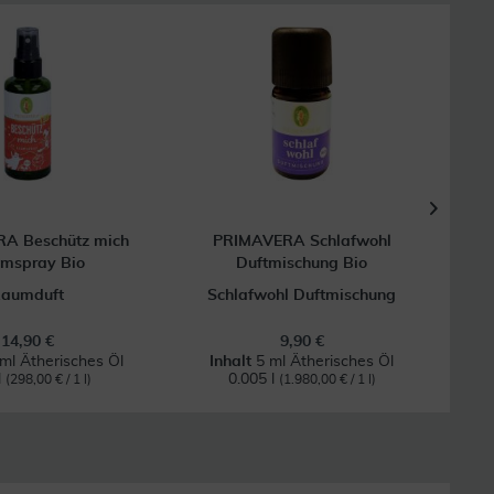
A Beschütz mich
PRIMAVERA Schlafwohl
mspray Bio
Duftmischung Bio
aumduft
Schlafwohl Duftmischung
14,90 €
9,90 €
ml Ätherisches Öl
Inhalt
5 ml Ätherisches Öl
I
l
0.005 l
(298,00 € / 1 l)
(1.980,00 € / 1 l)