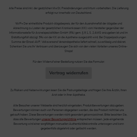
Alle Preise sind inkl. der gestzlichen MwSt. Preisänderungen und Irrtum vorbehalten. Die Lieferung
erfolgt nur innerhalb von Deutschland.
*AVP= Der einheitliche Produkt-Abgabepreis, der für den Ausnahmefall der Abgabe und
Abrechnung zu Lasten der gesetzlichen Krankenkassen (KK) vom Hersteller gegenüber der
Informationsstelle für Arzneispezialitäten GmbH (IFA) gem. § III 1, S. 2 AMG anzugeben ist und im
Erstattungsfall abzügl. 5% von der KK an die Apotheke ausgezahlt wird. Bei Doppelpackungen
Summe der Einzel-AVP. Volksversand Versandapotheke liefert schnell, zuverlässig und diskret.
Schenken Sie uns Ihr Vertrauen und überzeugen Sie sich von den vielen Vorteilen unseres Online-
Shops!
Für den Widerruf einer Bestellung nutzen Sie das Formular:
Vertrag widerrufen
Zu Risiken und Nebenwirkungen lesen Sie die Packungsbeilage und fragen Sie Ihre Ärztin, Ihren
Arzt oder in Ihrer Apotheke.
Alle Besucher unserer Webseite sind herzlich eingeladen, Produktbewertungen abzugeben.
Bewertungen können auch von Personen abgegeben werden, die das Produkt nicht bei uns
gekauft haben. Diese Bewertungen werden nicht gesondert gekennzeichnet. Bitte beachten Sie,
dass alle Bewertungen
unserer Bewertungsrichtlinie
entsprechen müssen. Jede eingehende
Bewertung wird einer sorgfältigen manuellen Authentizitätskontrolle unterzogen und kann
gegebenfalls abgelehnt oder gelöscht werden.