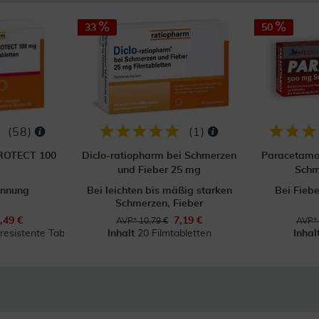
33
50
(
58
)
(
1
)
ROTECT 100
Diclo-ratiopharm bei Schmerzen
Paracetamo
und Fieber 25 mg
Schm
ünnung
Bei leichten bis mäßig starken
Bei Fieb
Schmerzen, Fieber
,49 €
7,19 €
AVP* 10,79 €
AVP* 
esistente Tabl.
Inhalt
20 Filmtabletten
Inhal