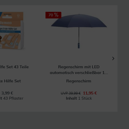
70
66
lfe Set 43 Teile
Regenschirm mit LED
Ku
automatisch verschließbar 1...
te Hilfe Set
Regenschirm
3,99 €
11,95 €
UVP 39,99 €
lt
43 Pflaster
Inhalt
1 Stück