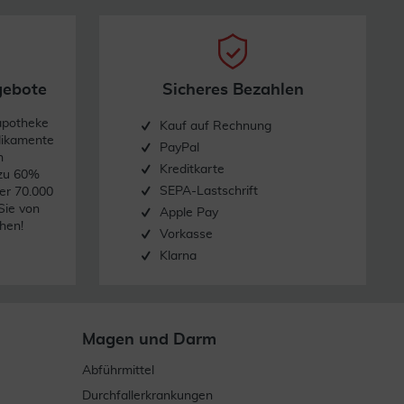
gebote
Sicheres Bezahlen
apotheke
Kauf auf Rechnung
dikamente
PayPal
n
Kreditkarte
 zu 60%
SEPA-Lastschrift
er 70.000
Sie von
Apple Pay
hen!
Vorkasse
Klarna
Magen und Darm
Abführmittel
Durchfallerkrankungen