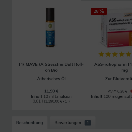
28
PRIMAVERA Stressfrei Duft Roll-
ASS-ratiopharm P
on Bio
mg
Ätherisches Öl
Zur Blutverd
11,90 €
4
AVP* 6,28 €
Inhalt
10 ml Emulsion
Inhalt
100 magensaftr
0.01 l
(1.190,00 € / 1 l)
Beschreibung
Bewertungen
1