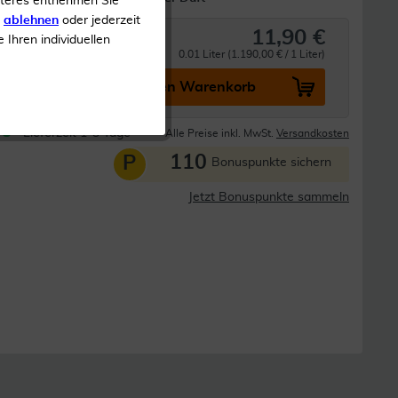
iteres entnehmen Sie
s
ablehnen
oder jederzeit
11,90 €
e Ihren individuellen
0.01 Liter (1.190,00 € / 1 Liter)
In den Warenkorb
Lieferzeit 1-3 Tage
Alle Preise inkl. MwSt.
Versandkosten
110
P
Bonuspunkte sichern
Jetzt Bonuspunkte sammeln