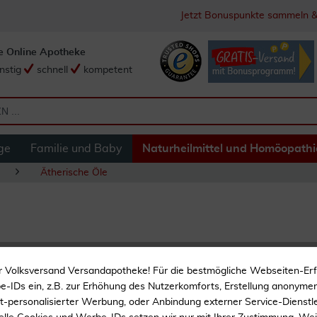
Jetzt Bonuspunkte sammeln &
e Online Apotheke
nstig
schnell
kompetent
ge
Familie und Baby
Naturheilmittel und Homöopathi
Ätherische Öle
Primavera Yoga Fl
r Volksversand Versandapotheke! Für die bestmögliche Webseiten-Er
-IDs ein, z.B. zur Erhöhung des Nutzerkomforts, Erstellung anonymer 
ht-personalisierter Werbung, oder Anbindung externer Service-Dienstle
Duft Roll on