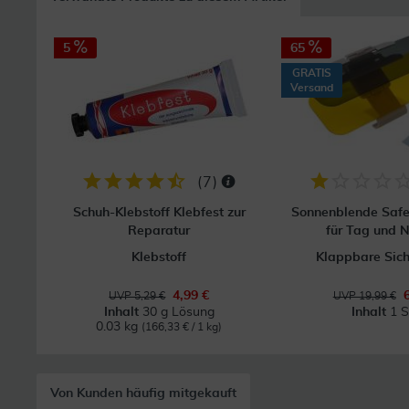
5
65
GRATIS
Versand
(
7
)
Schuh-Klebstoff Klebfest zur
Sonnenblende Safe
Reparatur
für Tag und N
Klebstoff
Klappbare Sic
4,99 €
UVP 5,29 €
UVP 19,99 €
Inhalt
30 g Lösung
Inhalt
1 S
0.03 kg
(166,33 € / 1 kg)
Von Kunden häufig mitgekauft