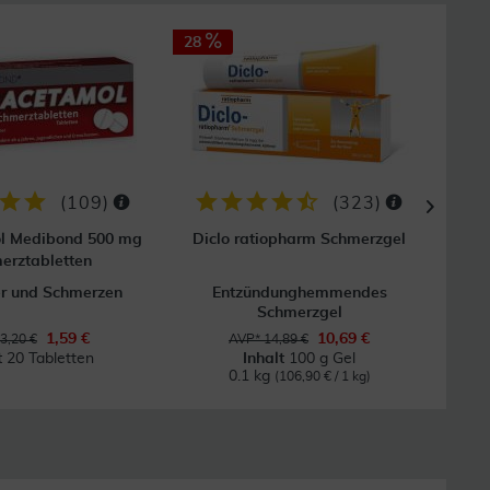
28
(
109
)
(
323
)
l Medibond 500 mg
Diclo ratiopharm Schmerzgel
K
erztabletten
er und Schmerzen
Entzündunghemmendes
Schmerzgel
1,59 €
10,69 €
3,20 €
AVP* 14,89 €
t
20 Tabletten
Inhalt
100 g Gel
0.1 kg
(106,90 € / 1 kg)