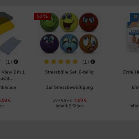
50
(
1
)
(
1
)
 View 2 in 1
Stressbälle Set, 6-teilig
Erste Hi
acht...
htblende
Zur Stressbewältigung
Ers
6,99 €
4,99 €
UVP 9,99 €
et
Inhalt
6 Stück
Inha