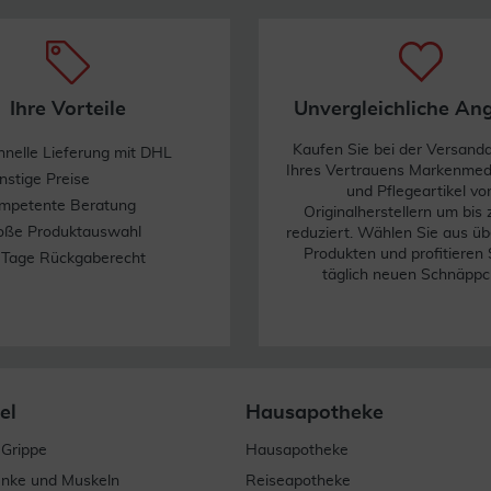
Ihre Vorteile
Unvergleichliche An
Kaufen Sie bei der Versand
hnelle Lieferung mit DHL
Ihres Vertrauens Markenme
nstige Preise
und Pflegeartikel vo
mpetente Beratung
Originalherstellern um bis
oße Produktauswahl
reduziert. Wählen Sie aus üb
Produkten und profitieren 
 Tage Rückgaberecht
täglich neuen Schnäppc
el
Hausapotheke
 Grippe
Hausapotheke
enke und Muskeln
Reiseapotheke