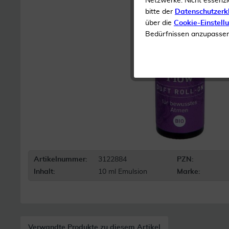
Netzwerke. Nicht essenzi
bitte der
Datenschutzerk
über die
Cookie-Einstell
Bedürfnissen anzupassen 
Artikelnummer:
3122884
PZN:
Inhalt:
10 ml Emulsion
Marke:
Verwandte Produkte zu diesem Artikel