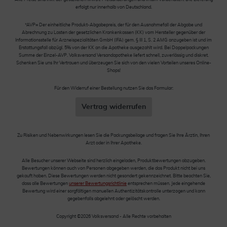
erfolgt nur innerhalb von Deutschland.
*AVP= Der einheitliche Produkt-Abgabepreis, der für den Ausnahmefall der Abgabe und
Abrechnung zu Lasten der gesetzlichen Krankenkassen (KK) vom Hersteller gegenüber der
Informationsstelle für Arzneispezialitäten GmbH (IFA) gem. § III 1, S. 2 AMG anzugeben ist und im
Erstattungsfall abzügl. 5% von der KK an die Apotheke ausgezahlt wird. Bei Doppelpackungen
Summe der Einzel-AVP. Volksversand Versandapotheke liefert schnell, zuverlässig und diskret.
Schenken Sie uns Ihr Vertrauen und überzeugen Sie sich von den vielen Vorteilen unseres Online-
Shops!
Für den Widerruf einer Bestellung nutzen Sie das Formular:
Vertrag widerrufen
Zu Risiken und Nebenwirkungen lesen Sie die Packungsbeilage und fragen Sie Ihre Ärztin, Ihren
Arzt oder in Ihrer Apotheke.
Alle Besucher unserer Webseite sind herzlich eingeladen, Produktbewertungen abzugeben.
Bewertungen können auch von Personen abgegeben werden, die das Produkt nicht bei uns
gekauft haben. Diese Bewertungen werden nicht gesondert gekennzeichnet. Bitte beachten Sie,
dass alle Bewertungen
unserer Bewertungsrichtlinie
entsprechen müssen. Jede eingehende
Bewertung wird einer sorgfältigen manuellen Authentizitätskontrolle unterzogen und kann
gegebenfalls abgelehnt oder gelöscht werden.
Copyright ©2026 Volksversand - Alle Rechte vorbehalten