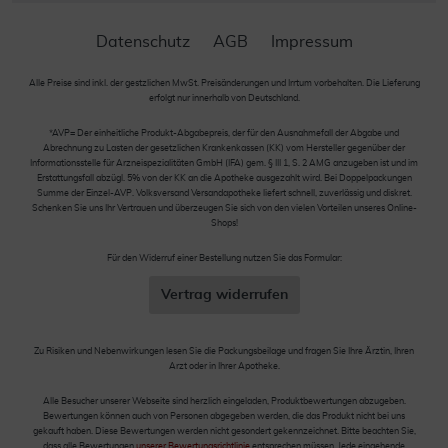
Datenschutz
AGB
Impressum
Alle Preise sind inkl. der gestzlichen MwSt. Preisänderungen und Irrtum vorbehalten. Die Lieferung
erfolgt nur innerhalb von Deutschland.
*AVP= Der einheitliche Produkt-Abgabepreis, der für den Ausnahmefall der Abgabe und
Abrechnung zu Lasten der gesetzlichen Krankenkassen (KK) vom Hersteller gegenüber der
Informationsstelle für Arzneispezialitäten GmbH (IFA) gem. § III 1, S. 2 AMG anzugeben ist und im
Erstattungsfall abzügl. 5% von der KK an die Apotheke ausgezahlt wird. Bei Doppelpackungen
Summe der Einzel-AVP. Volksversand Versandapotheke liefert schnell, zuverlässig und diskret.
Schenken Sie uns Ihr Vertrauen und überzeugen Sie sich von den vielen Vorteilen unseres Online-
Shops!
Für den Widerruf einer Bestellung nutzen Sie das Formular:
Vertrag widerrufen
Zu Risiken und Nebenwirkungen lesen Sie die Packungsbeilage und fragen Sie Ihre Ärztin, Ihren
Arzt oder in Ihrer Apotheke.
Alle Besucher unserer Webseite sind herzlich eingeladen, Produktbewertungen abzugeben.
Bewertungen können auch von Personen abgegeben werden, die das Produkt nicht bei uns
gekauft haben. Diese Bewertungen werden nicht gesondert gekennzeichnet. Bitte beachten Sie,
dass alle Bewertungen
unserer Bewertungsrichtlinie
entsprechen müssen. Jede eingehende