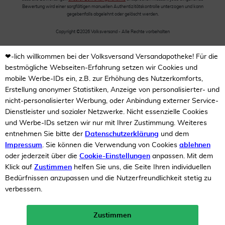
Bewertung wird einer sorgfältigen manuellen Authentizitätskontrolle unterzogen und kann
gegebenfalls abgelehnt oder gelöscht werden.
Copyright ©2026 Volksversand - Alle Rechte vorbehalten
❤-lich willkommen bei der Volksversand Versandapotheke! Für die
bestmögliche Webseiten-Erfahrung setzen wir Cookies und
mobile Werbe-IDs ein, z.B. zur Erhöhung des Nutzerkomforts,
Erstellung anonymer Statistiken, Anzeige von personalisierter- und
nicht-personalisierter Werbung, oder Anbindung externer Service-
Dienstleister und sozialer Netzwerke. Nicht essenzielle Cookies
und Werbe-IDs setzen wir nur mit Ihrer Zustimmung. Weiteres
entnehmen Sie bitte der
Datenschutzerklärung
und dem
Impressum
. Sie können die Verwendung von Cookies
ablehnen
oder jederzeit über die
Cookie-Einstellungen
anpassen. Mit dem
Klick auf
Zustimmen
helfen Sie uns, die Seite Ihren individuellen
Bedürfnissen anzupassen und die Nutzerfreundlichkeit stetig zu
verbessern.
Zustimmen
Neukunden-Rabatt ab 49€!