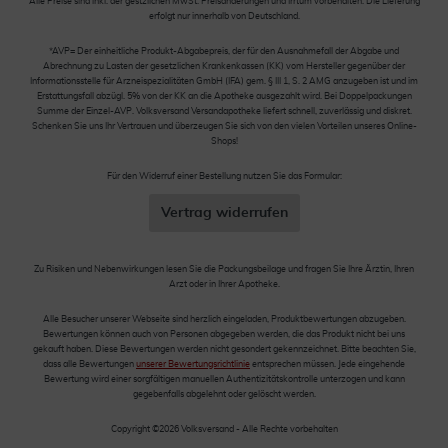
Alle Preise sind inkl. der gestzlichen MwSt. Preisänderungen und Irrtum vorbehalten. Die Lieferung
erfolgt nur innerhalb von Deutschland.
*AVP= Der einheitliche Produkt-Abgabepreis, der für den Ausnahmefall der Abgabe und
Abrechnung zu Lasten der gesetzlichen Krankenkassen (KK) vom Hersteller gegenüber der
Informationsstelle für Arzneispezialitäten GmbH (IFA) gem. § III 1, S. 2 AMG anzugeben ist und im
Erstattungsfall abzügl. 5% von der KK an die Apotheke ausgezahlt wird. Bei Doppelpackungen
Summe der Einzel-AVP. Volksversand Versandapotheke liefert schnell, zuverlässig und diskret.
Schenken Sie uns Ihr Vertrauen und überzeugen Sie sich von den vielen Vorteilen unseres Online-
Shops!
Für den Widerruf einer Bestellung nutzen Sie das Formular:
Vertrag widerrufen
Zu Risiken und Nebenwirkungen lesen Sie die Packungsbeilage und fragen Sie Ihre Ärztin, Ihren
Arzt oder in Ihrer Apotheke.
Alle Besucher unserer Webseite sind herzlich eingeladen, Produktbewertungen abzugeben.
Bewertungen können auch von Personen abgegeben werden, die das Produkt nicht bei uns
gekauft haben. Diese Bewertungen werden nicht gesondert gekennzeichnet. Bitte beachten Sie,
dass alle Bewertungen
unserer Bewertungsrichtlinie
entsprechen müssen. Jede eingehende
Bewertung wird einer sorgfältigen manuellen Authentizitätskontrolle unterzogen und kann
gegebenfalls abgelehnt oder gelöscht werden.
Copyright ©2026 Volksversand - Alle Rechte vorbehalten