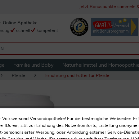
Jetzt Bonuspunkte sammeln &
e Online Apotheke
nstig
schnell
kompetent
ge
Familie und Baby
Naturheilmittel und Homöopathi
Pferde
Ernährung und Futter für Pferde
Equigreen Magensc
r Volksversand Versandapotheke! Für die bestmögliche Webseiten-Er
-IDs ein, z.B. zur Erhöhung des Nutzerkomforts, Erstellung anonymer 
ht-personalisierter Werbung, oder Anbindung externer Service-Dienstle
Magenschutz Pulver f.Pf