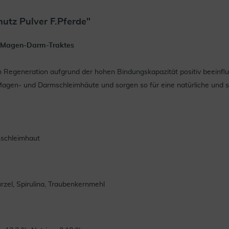
utz Pulver F.Pferde"
s Magen-Darm-Traktes
n Regeneration aufgrund der hohen Bindungskapazität positiv beeinflu
Magen- und Darmschleimhäute und sorgen so für eine natürliche und s
nschleimhaut
rzel, Spirulina, Traubenkernmehl