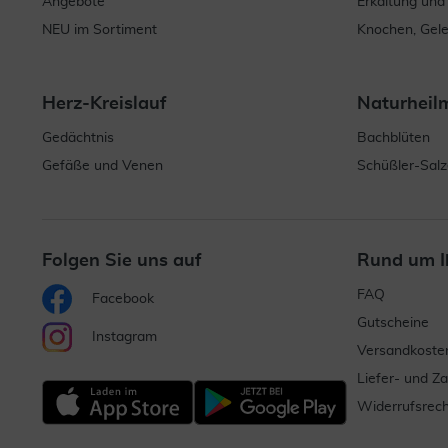
Angebote
Erkältung und
NEU im Sortiment
Knochen, Gel
Herz-Kreislauf
Naturheil
Gedächtnis
Bachblüten
Gefäße und Venen
Schüßler-Salz
Folgen Sie uns auf
Rund um I
FAQ
Facebook
Gutscheine
Instagram
Versandkoste
Liefer- und Z
Widerrufsrech