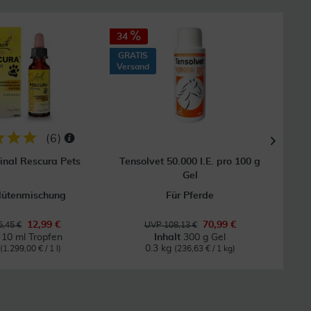
34
6
GRATIS
GRAT
Versand
Vers
(
6
)
inal Rescura Pets
Tensolvet 50.000 I.E. pro 100 g
Ba
Gel
lütenmischung
Für Pferde
Be
12,99 €
70,99 €
,45 €
UVP 108,13 €
t
10 ml Tropfen
Inhalt
300 g Gel
0.3 kg
(1.299,00 € / 1 l)
(236,63 € / 1 kg)