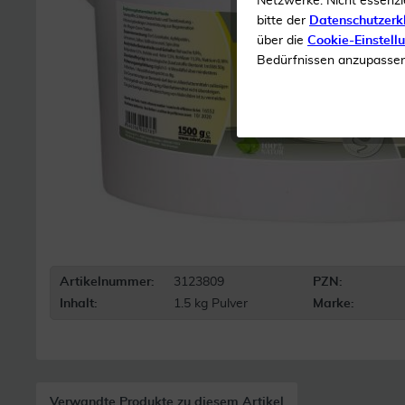
Netzwerke. Nicht essenzi
bitte der
Datenschutzerk
über die
Cookie-Einstell
Bedürfnissen anzupassen 
Artikelnummer:
3123809
PZN:
Inhalt:
1.5 kg Pulver
Marke:
Verwandte Produkte zu diesem Artikel