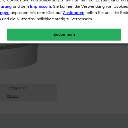
elle Cookies und Werbe-IDs setzen wir nur mit Ihrer Zustimmung. We
lärung
und dem
Impressum
. Sie können die Verwendung von Cookie
Inhalt
1.5 kg Pulver
ungen
anpassen. Mit dem Klick auf
Zustimmen
helfen Sie uns, die Seit
und die Nutzerfreundlichkeit stetig zu verbessern.
Menge:
Zustimmen
Versandkostenfrei
12528918
cd vet