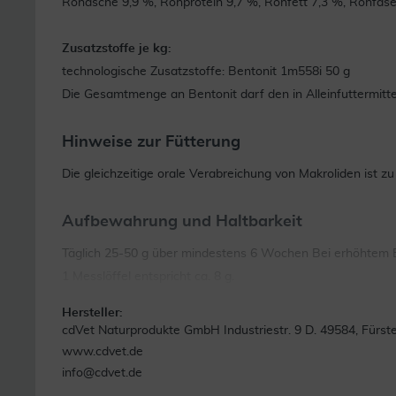
Rohasche 9,9 %, Rohprotein 9,7 %, Rohfett 7,3 %, Rohfase
Zusatzstoffe je kg:
technologische Zusatzstoffe: Bentonit 1m558i 50 g
Die Gesamtmenge an Bentonit darf den in Alleinfuttermitte
Hinweise zur Fütterung
Die gleichzeitige orale Verabreichung von Makroliden ist z
Aufbewahrung und Haltbarkeit
Täglich 25-50 g über mindestens 6 Wochen Bei erhöhtem
1 Messlöffel entspricht ca. 8 g.
Hersteller:
cdVet Naturprodukte GmbH Industriestr. 9 D. 49584, Fürst
www.cdvet.de
info@cdvet.de