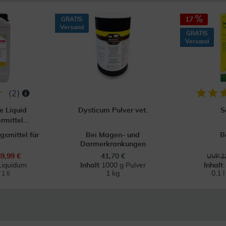
GRATIS
17
Versand
GRATIS
Versand
(
2
)
e Liquid
Dysticum Pulver vet.
S
mittel...
smittel für
Bei Magen- und
B
Darmerkrankungen
89,99 €
41,70 €
UVP 22
Liquidum
Inhalt
1000 g Pulver
Inhalt
1 kg
0.1 
 1 l)