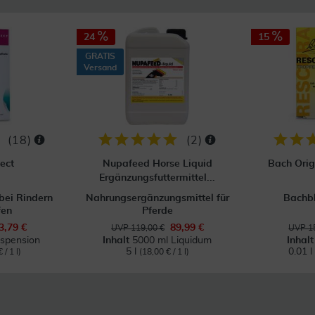
24
15
GRATIS
Versand
(
18
)
(
2
)
ect
Nupafeed Horse Liquid
Bach Orig
Ergänzungsfuttermittel...
bei Rindern
Nahrungsergänzungsmittel für
Bachb
fen
Pferde
3,79 €
89,99 €
UVP 119,00 €
UVP 15
spension
Inhalt
5000 ml Liquidum
Inhal
5 l
0.01 l
 / 1 l)
(18,00 € / 1 l)