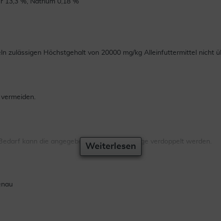
r 13,3 %, Natrium 0,18 %
ln zulässigen Höchstgehalt von 20000 mg/kg Alleinfuttermittel nicht ü
u vermeiden.
 Bedarf kann die angegebene Fütterungsmenge verdoppelt werden.
Weiterlesen
enau