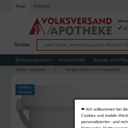
Shop
Ratgeber
Mein
gü
Suche:
Bonusprogramm
Arzneimittel
Beauty und Pfle
Online Apotheke
Tiergesundheit und Tierbedarf
GRATIS
Versand
❤-lich willkommen bei de
Cookies und mobile Werbe
personalisierter- und nic