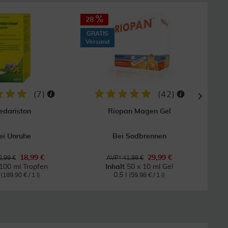
28
GRATIS
Versand
(
7
)
(
42
)
edariston
Riopan Magen Gel
Kasc
ei Unruhe
Bei Sodbrennen
Ergän
18,99 €
29,99 €
,99 €
AVP* 41,98 €
100 ml Tropfen
Inhalt
50 x 10 ml Gel
l
0.5 l
(189,90 € / 1 l)
(59,98 € / 1 l)