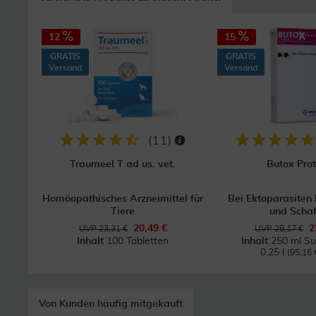
12
15
GRATIS
GRATIS
Versand
Versand
(
11
)
Traumeel T ad us. vet.
Butox Prot
Homöopathisches Arzneimittel für
Bei Ektoparasiten 
Tiere
und Scha
20,49 €
2
UVP 23,31 €
UVP 28,17 €
Inhalt
100 Tabletten
Inhalt
250 ml Su
0.25 l
(95,16 €
Von Kunden häufig mitgekauft