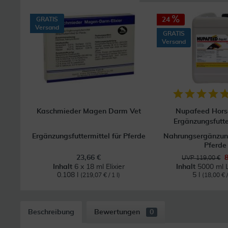
GRATIS
24
Versand
GRATIS
Versand
Kaschmieder Magen Darm Vet
Nupafeed Hors
Ergänzungsfutter
Ergänzungsfuttermittel für Pferde
Nahrungsergänzung
Pferde
23,66 €
UVP 119,00 €
Inhalt
6 x 18 ml Elixier
Inhalt
5000 ml 
0.108 l
5 l
(219,07 € / 1 l)
(18,00 € /
Beschreibung
Bewertungen
0