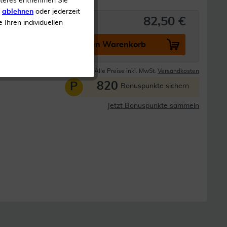
iteres entnehmen Sie
s
ablehnen
oder jederzeit
82,50 €
e Ihren individuellen
In den Warenkorb
Lieferzeit 1-3 Tage
Alle Preise inkl. MwSt.
Versandkosten
820
P
Bonuspunkte sichern
Jetzt Bonuspunkte sammeln