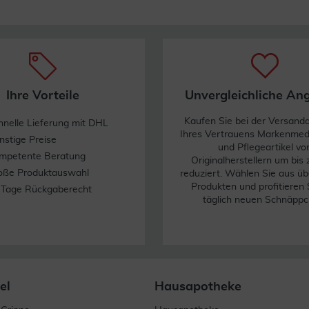
Ihre Vorteile
Unvergleichliche An
Kaufen Sie bei der Versand
hnelle Lieferung mit DHL
Ihres Vertrauens Markenme
nstige Preise
und Pflegeartikel vo
mpetente Beratung
Originalherstellern um bis
oße Produktauswahl
reduziert. Wählen Sie aus üb
Produkten und profitieren 
 Tage Rückgaberecht
täglich neuen Schnäppc
el
Hausapotheke