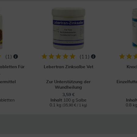
(
1
)
(
11
)
abletten Für
Lebertran Zinksalbe Vet
Knoc
.
ermittel
Zur Unterstützung der
Einzelfutt
Wundheilung
3,59 €
bletten
Inhalt
100 g Salbe
Inhal
0.1 kg
0.8 k
(35,90 € / 1 kg)