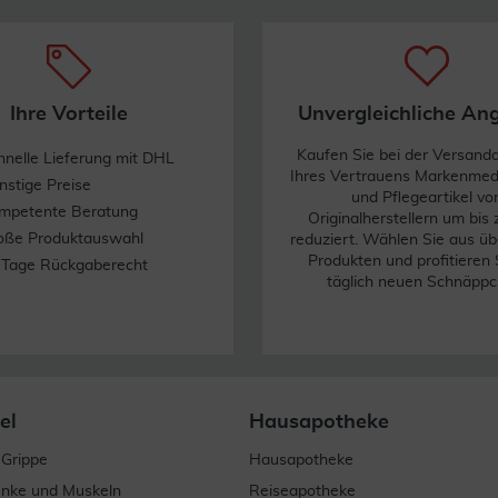
Ihre Vorteile
Unvergleichliche An
Kaufen Sie bei der Versand
hnelle Lieferung mit DHL
Ihres Vertrauens Markenme
nstige Preise
und Pflegeartikel vo
mpetente Beratung
Originalherstellern um bis
oße Produktauswahl
reduziert. Wählen Sie aus üb
Produkten und profitieren 
 Tage Rückgaberecht
täglich neuen Schnäppc
el
Hausapotheke
 Grippe
Hausapotheke
enke und Muskeln
Reiseapotheke