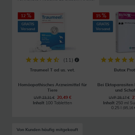
12
15
GRATIS
GRATIS
Versand
Versand
(
11
)
Traumeel T ad us. vet.
Butox Prot
Homöopathisches Arzneimittel für
Bei Ektoparasiten 
Tiere
und Scha
20,49 €
2
UVP 23,31 €
UVP 28,17 €
Inhalt
100 Tabletten
Inhalt
250 ml Su
0.25 l
(95,16 €
Von Kunden häufig mitgekauft