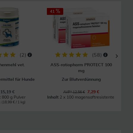
41
33
(
2
)
(
58
)
henmehl vet.
ASS-ratiopharm PROTECT 100
Dicl
mg
ermittel für Hunde
Zur Blutverdünnung
Bei 
15,19 €
7,29 €
AVP* 12,56 €
t
800 g Pulver
Inhalt
2 x 100 magensaftresistente Ta
g
(18,99 € / 1 kg)