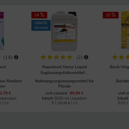
24
15
GRATIS
Versand
(
18
)
(
2
)
ect
Nupafeed Horse Liquid
Bach Orig
Ergänzungsfuttermittel...
bei Rindern
Nahrungsergänzungsmittel für
Bachb
fen
Pferde
3,79 €
89,99 €
UVP 119,00 €
UVP 15
spension
Inhalt
5000 ml Liquidum
Inhal
5 l
0.01 l
 / 1 l)
(18,00 € / 1 l)