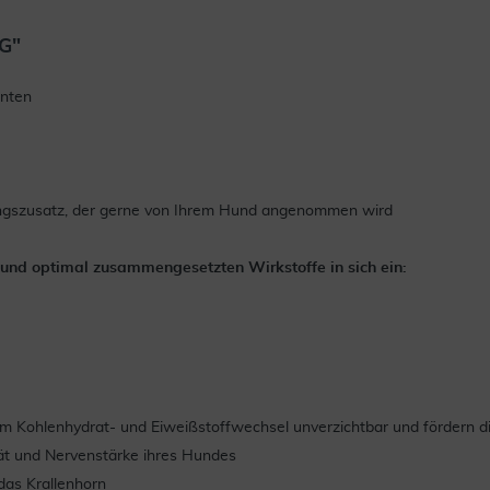
 G"
enten
ungszusatz, der gerne von Ihrem Hund angenommen wird
n und optimal zusammengesetzten Wirkstoffe in sich ein:
 im Kohlenhydrat- und Eiweißstoffwechsel unverzichtbar und fördern di
tät und Nervenstärke ihres Hundes
das Krallenhorn