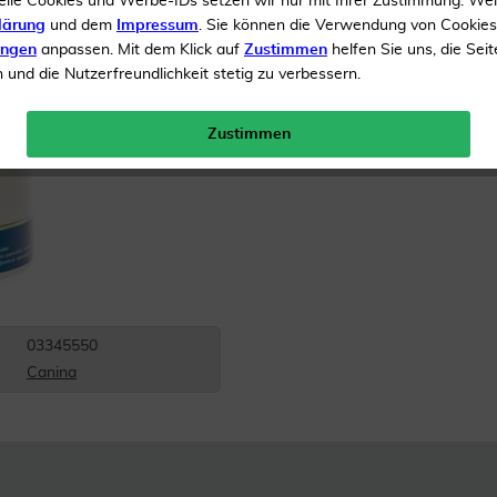
elle Cookies und Werbe-IDs setzen wir nur mit Ihrer Zustimmung. We
lärung
und dem
Impressum
. Sie können die Verwendung von Cookie
Inhalt
800 g Tabletten
ungen
anpassen. Mit dem Klick auf
Zustimmen
helfen Sie uns, die Seit
und die Nutzerfreundlichkeit stetig zu verbessern.
Versandkostenfrei
Zustimmen
03345550
Canina