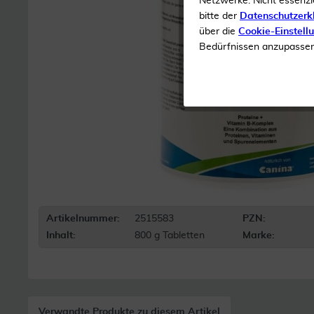
Netzwerke. Nicht essenzi
bitte der
Datenschutzerk
über die
Cookie-Einstell
Bedürfnissen anzupassen 
Artikelnummer:
2515583
PZN:
Inhalt:
800 g Tabletten
Marke:
Verwandte Produkte zu diesem Artikel