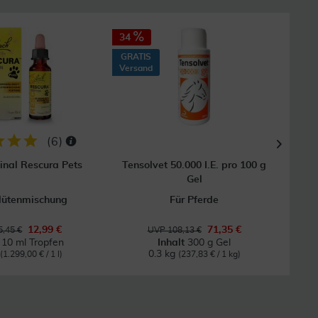
34
6
GRATIS
GRAT
Versand
Vers
(
6
)
inal Rescura Pets
Tensolvet 50.000 I.E. pro 100 g
Ba
Gel
lütenmischung
Für Pferde
Be
12,99 €
71,35 €
,45 €
UVP 108,13 €
t
10 ml Tropfen
Inhalt
300 g Gel
0.3 kg
(1.299,00 € / 1 l)
(237,83 € / 1 kg)