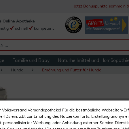
Jetzt Bonuspunkte sammeln &
e Online Apotheke
nstig
schnell
kompetent
ge
Familie und Baby
Naturheilmittel und Homöopathi
Hunde
Ernährung und Futter für Hunde
Hefe Tabletten 80
r Volksversand Versandapotheke! Für die bestmögliche Webseiten-Er
-IDs ein, z.B. zur Erhöhung des Nutzerkomforts, Erstellung anonymer 
Reines Naturprodukt
ht-personalisierter Werbung, oder Anbindung externer Service-Dienstle
Mit Proteinen