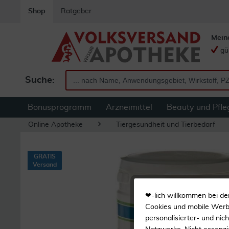
Shop
Ratgeber
Mein
gü
Suche:
Bonusprogramm
Arzneimittel
Beauty und Pfle
Online Apotheke
Tiergesundheit und Tierbedarf
GRATIS
Versand
❤-lich willkommen bei de
Cookies und mobile Werbe
personalisierter- und nic