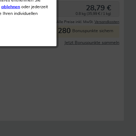
iteres entnehmen Sie
28,79 €
s
ablehnen
oder jederzeit
e Ihren individuellen
0.8 kg (35,99 € / 1 kg)
Derzeit nicht lieferbar
Alle Preise inkl. MwSt.
Versandkosten
280
P
Bonuspunkte sichern
Jetzt Bonuspunkte sammeln