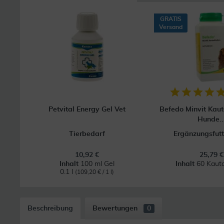
GRATIS
Versand
Petvital Energy Gel Vet
Befedo Minvit Kaut
Hunde..
Tierbedarf
Ergänzungsfutt
10,92 €
25,79 €
Inhalt
100 ml Gel
Inhalt
60 Kauta
0.1 l
(109,20 € / 1 l)
Beschreibung
Bewertungen
0