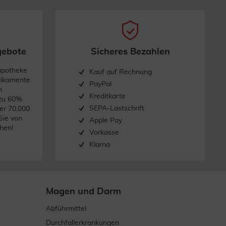
gebote
Sicheres Bezahlen
apotheke
Kauf auf Rechnung
dikamente
PayPal
n
Kreditkarte
 zu 60%
SEPA-Lastschrift
er 70.000
Sie von
Apple Pay
hen!
Vorkasse
Klarna
Magen und Darm
Abführmittel
Durchfallerkrankungen