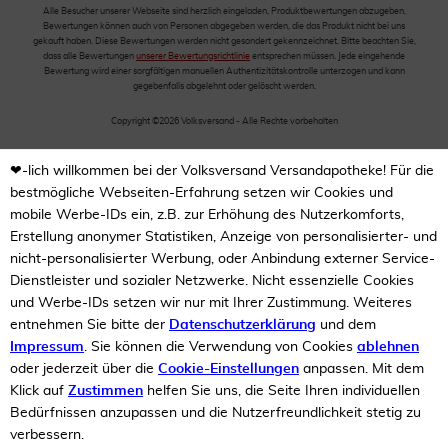
Alle Besucher unserer Webseite sind herzlich eingeladen, Produktbewertungen abzugeben.
Bewertungen können auch von Personen abgegeben werden, die das Produkt nicht bei uns
gekauft haben. Diese Bewertungen werden nicht gesondert gekennzeichnet. Bitte beachten Sie,
dass alle Bewertungen
unserer Bewertungsrichtlinie
entsprechen müssen. Jede eingehende
Bewertung wird einer sorgfältigen manuellen Authentizitätskontrolle unterzogen und kann
gegebenfalls abgelehnt oder gelöscht werden.
Copyright ©2026 Volksversand - Alle Rechte vorbehalten
❤-lich willkommen bei der Volksversand Versandapotheke! Für die
bestmögliche Webseiten-Erfahrung setzen wir Cookies und
mobile Werbe-IDs ein, z.B. zur Erhöhung des Nutzerkomforts,
Erstellung anonymer Statistiken, Anzeige von personalisierter- und
nicht-personalisierter Werbung, oder Anbindung externer Service-
Dienstleister und sozialer Netzwerke. Nicht essenzielle Cookies
und Werbe-IDs setzen wir nur mit Ihrer Zustimmung. Weiteres
entnehmen Sie bitte der
Datenschutzerklärung
und dem
Impressum
. Sie können die Verwendung von Cookies
ablehnen
oder jederzeit über die
Cookie-Einstellungen
anpassen. Mit dem
Klick auf
Zustimmen
helfen Sie uns, die Seite Ihren individuellen
Bedürfnissen anzupassen und die Nutzerfreundlichkeit stetig zu
verbessern.