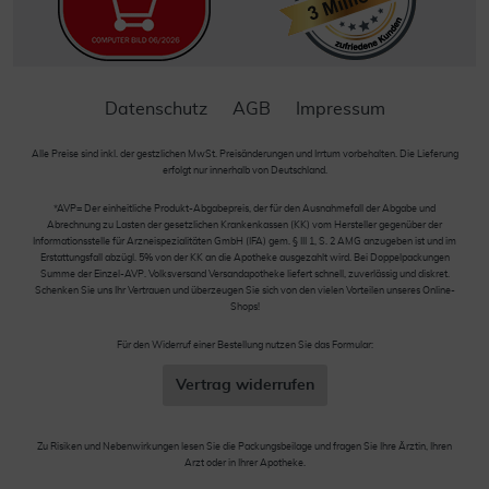
Datenschutz
AGB
Impressum
Alle Preise sind inkl. der gestzlichen MwSt. Preisänderungen und Irrtum vorbehalten. Die Lieferung
erfolgt nur innerhalb von Deutschland.
*AVP= Der einheitliche Produkt-Abgabepreis, der für den Ausnahmefall der Abgabe und
Abrechnung zu Lasten der gesetzlichen Krankenkassen (KK) vom Hersteller gegenüber der
Informationsstelle für Arzneispezialitäten GmbH (IFA) gem. § III 1, S. 2 AMG anzugeben ist und im
Erstattungsfall abzügl. 5% von der KK an die Apotheke ausgezahlt wird. Bei Doppelpackungen
Summe der Einzel-AVP. Volksversand Versandapotheke liefert schnell, zuverlässig und diskret.
Schenken Sie uns Ihr Vertrauen und überzeugen Sie sich von den vielen Vorteilen unseres Online-
Shops!
Für den Widerruf einer Bestellung nutzen Sie das Formular:
Vertrag widerrufen
Zu Risiken und Nebenwirkungen lesen Sie die Packungsbeilage und fragen Sie Ihre Ärztin, Ihren
Arzt oder in Ihrer Apotheke.