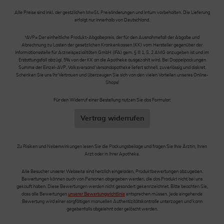
Alle Preise sind inkl. der gestzlichen MwSt. Preisänderungen und Irrtum vorbehalten. Die Lieferung
erfolgt nur innerhalb von Deutschland.
*AVP= Der einheitliche Produkt-Abgabepreis, der für den Ausnahmefall der Abgabe und
Abrechnung zu Lasten der gesetzlichen Krankenkassen (KK) vom Hersteller gegenüber der
Informationsstelle für Arzneispezialitäten GmbH (IFA) gem. § III 1, S. 2 AMG anzugeben ist und im
Erstattungsfall abzügl. 5% von der KK an die Apotheke ausgezahlt wird. Bei Doppelpackungen
Summe der Einzel-AVP. Volksversand Versandapotheke liefert schnell, zuverlässig und diskret.
Schenken Sie uns Ihr Vertrauen und überzeugen Sie sich von den vielen Vorteilen unseres Online-
Shops!
Für den Widerruf einer Bestellung nutzen Sie das Formular:
Vertrag widerrufen
Zu Risiken und Nebenwirkungen lesen Sie die Packungsbeilage und fragen Sie Ihre Ärztin, Ihren
Arzt oder in Ihrer Apotheke.
Alle Besucher unserer Webseite sind herzlich eingeladen, Produktbewertungen abzugeben.
Bewertungen können auch von Personen abgegeben werden, die das Produkt nicht bei uns
gekauft haben. Diese Bewertungen werden nicht gesondert gekennzeichnet. Bitte beachten Sie,
dass alle Bewertungen
unserer Bewertungsrichtlinie
entsprechen müssen. Jede eingehende
Bewertung wird einer sorgfältigen manuellen Authentizitätskontrolle unterzogen und kann
gegebenfalls abgelehnt oder gelöscht werden.