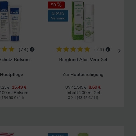
50
40
GRATIS
GRAT
Versand
Vers
(
74
)
(
24
)
 Schutz-Balsam
Bergland Aloe Vera Gel
 Hautpflege
Zur Hautberuhigung
Bei
15,49 €
8,69 €
,25 €
UVP 17,45 €
100 ml Balsam
Inhalt
200 ml Gel
l
0.2 l
(154,90 € / 1 l)
(43,45 € / 1 l)