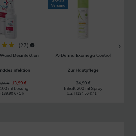
GRATIS
28
Versand
(
27
)
 Wund Desinfektion
A-Derma Exomega Control
nddesinfektion
Zur Hautpflege
Für r
13,99 €
24,90 €
,90 €
100 ml Lösung
Inhalt
200 ml Spray
l
0.2 l
(139,90 € / 1 l)
(124,50 € / 1 l)