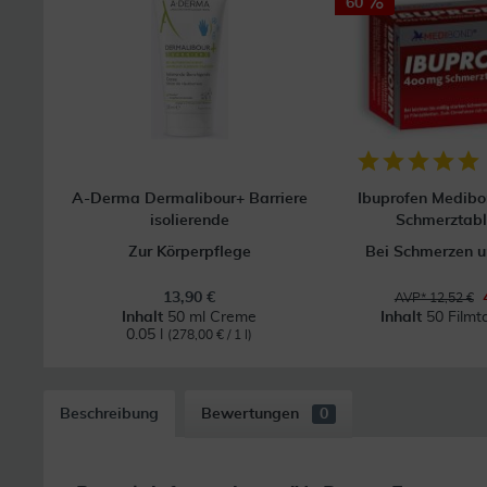
60
A-Derma Dermalibour+ Barriere
Ibuprofen Medib
isolierende
Schmerztabl
Zur Körperpflege
Bei Schmerzen u
13,90 €
AVP* 12,52 €
Inhalt
50 ml Creme
Inhalt
50 Filmt
0.05 l
(278,00 € / 1 l)
Beschreibung
Bewertungen
0