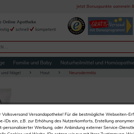
Jetzt Bonuspunkte sammeln &
e Online Apotheke
nstig
schnell
kompetent
ge
Familie und Baby
Naturheilmittel und Homöopathi
 und Nägel
Haut
Neurodermitis
A-Derma Exomega 
r Volksversand Versandapotheke! Für die bestmögliche Webseiten-Er
-IDs ein, z.B. zur Erhöhung des Nutzerkomforts, Erstellung anonymer 
ht-personalisierter Werbung, oder Anbindung externer Service-Dienstle
Reduziert Mikro-Entzün