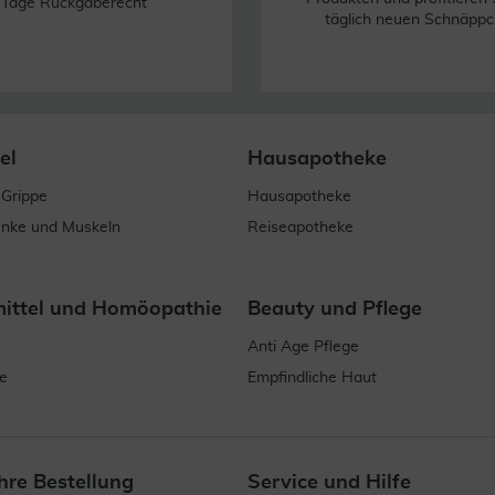
 Tage Rückgaberecht
täglich neuen Schnäppc
el
Hausapotheke
 Grippe
Hausapotheke
enke und Muskeln
Reiseapotheke
mittel und Homöopathie
Beauty und Pflege
Anti Age Pflege
e
Empfindliche Haut
hre Bestellung
Service und Hilfe