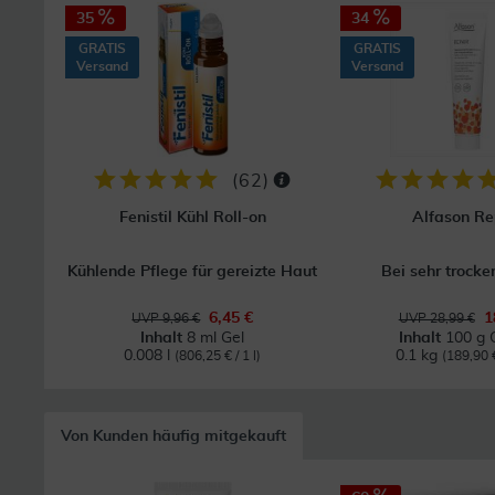
35
34
GRATIS
GRATIS
Versand
Versand
(
62
)
Fenistil Kühl Roll-on
Alfason Re
Kühlende Pflege für gereizte Haut
Bei sehr trocke
6,45 €
1
UVP 9,96 €
UVP 28,99 €
Inhalt
8 ml Gel
Inhalt
100 g 
0.008 l
0.1 kg
(806,25 € / 1 l)
(189,90 €
Von Kunden häufig mitgekauft