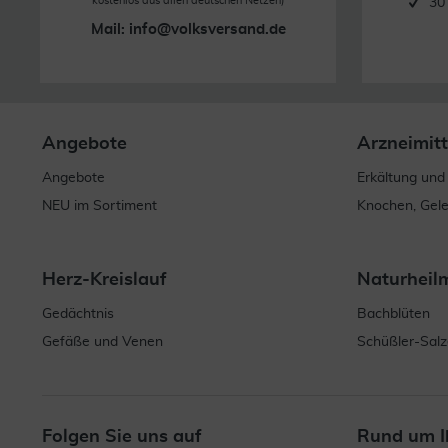
kostenlos aus allen deutschen Netzen)
30
Mail:
info@volksversand.de
Angebote
Arzneimitt
Angebote
Erkältung und
NEU im Sortiment
Knochen, Gel
Herz-Kreislauf
Naturheil
Gedächtnis
Bachblüten
Gefäße und Venen
Schüßler-Salz
Folgen Sie uns auf
Rund um I