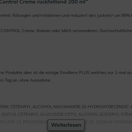
ontrol Creme rückfettend 200 ml"
enheit, Rötungen und Irritationen und reduziert den Juckreiz¹ um 95% 
CONTROL Creme, Balsam oder Milch verwendeten. Durchschnittliche
he Produkte aber ist die einzige Emolliens PLUS welches nur 1-mal a
den Tag an, ohne Ausnahme.
ERIN. CETEARYL ALCOHOL.NIACINAMIDE.10-HYDROXYDECENOIC A
L GLYCOL.CETEARYL GLUCOSIDE.CETYL ALCOHOL.GLYCERYL STEA
ACRYLATE-13. POLYISOBUTENE. POLYSORBATE 20. SODIUM HYDRO
Weiterlesen