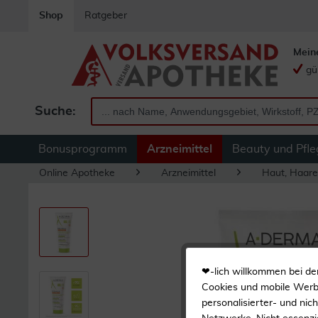
Shop
Ratgeber
Mein
gü
Suche:
Bonusprogramm
Arzneimittel
Beauty und Pfle
Online Apotheke
Arzneimittel
Haut, Haare
❤-lich willkommen bei de
Cookies und mobile Werbe
personalisierter- und nic