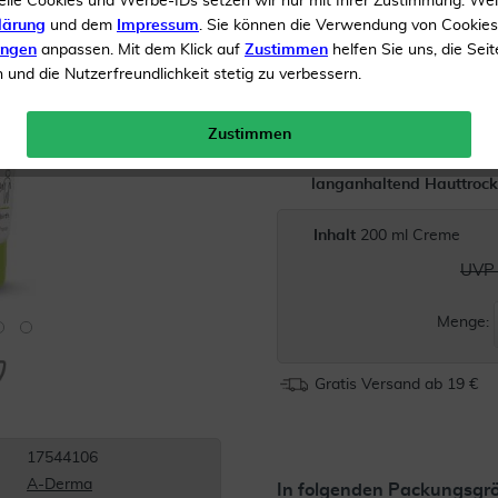
elle Cookies und Werbe-IDs setzen wir nur mit Ihrer Zustimmung. We
Juckreiz und stellt das na
lärung
und dem
Impressum
. Sie können die Verwendung von Cookie
ungen
anpassen. Mit dem Klick auf
Zustimmen
helfen Sie uns, die Seit
Mikrobiom der Haut wied
und die Nutzerfreundlichkeit stetig zu verbessern.
Natürliche rückfettende 
Juckreiz
Zustimmen
Beruhigt sofort und reduz
langanhaltend Hauttrock
Inhalt
200 ml Creme
UVP 
Menge:
Gratis Versand ab 19 €
17544106
A-Derma
In folgenden Packungsgrö