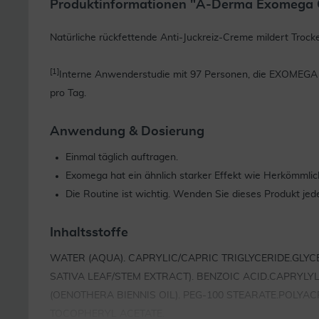
Produktinformationen "A-Derma Exomega C
Natürliche rückfettende Anti-Juckreiz-Creme mildert Trock
[1]
Interne Anwenderstudie mit 97 Personen, die EXOMEGA 
pro Tag.
Anwendung & Dosierung
Einmal täglich auftragen.
Exomega hat ein ähnlich starker Effekt wie Herkömmlic
Die Routine ist wichtig. Wenden Sie dieses Produkt je
Inhaltsstoffe
WATER (AQUA). CAPRYLIC/CAPRIC TRIGLYCERIDE.GLYC
SATIVA LEAF/STEM EXTRACT). BENZOIC ACID.CAPRYLY
(OENOTHERA BIENNIS OIL). PEG-100 STEARATE.POLY
TOCOPHERYL ACETATE.