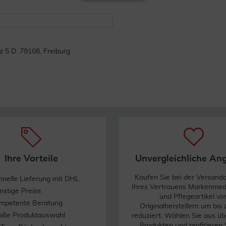
 D. 79108, Freiburg
Ihre Vorteile
Unvergleichliche An
Kaufen Sie bei der Versand
hnelle Lieferung mit DHL
Ihres Vertrauens Markenme
nstige Preise
und Pflegeartikel vo
mpetente Beratung
Originalherstellern um bis
oße Produktauswahl
reduziert. Wählen Sie aus üb
Produkten und profitieren 