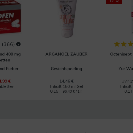
12
(
366
)
ond 400 mg
ARGANOEL ZAUBER
Octenisept
etten
nd Fieber
Gesichtspeeling
Zur Wu
4,99 €
14,46 €
UVP 15
abletten
Inhalt
150 ml Gel
Inhalt
0.15 l
0.1 
(96,40 € / 1 l)