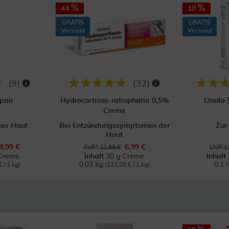
44
10
GRATIS
GRATIS
Versand
Versand
(
9
)
(
32
)
pair
Hydrocortison-ratiopharm 0,5%
Linola
Creme
ner Haut
Bei Entzündungssymptomen der
Zur
Haut
8,99 €
6,99 €
AVP* 12,69 €
UVP 17
Creme
Inhalt
30 g Creme
Inhalt
0.03 kg
0.1 
 / 1 kg)
(233,00 € / 1 kg)