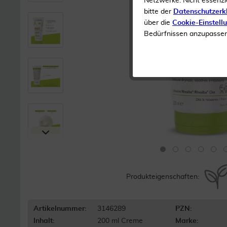
Netzwerke. Nicht essenzi
bitte der
Datenschutzerk
über die
Cookie-Einstell
Bedürfnissen anzupassen 
Produkteigenschaften:
Artikelnummer:
3146289
PZN:
Inhalt:
200 ml Creme
Marke: