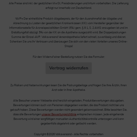
Alle Preise sind inkl. der gestzlichen MwSt. Preisänderungen und Irrtum vorbehalten. Die Lieferung
erfolgt nur innerhalb von Deutschland.
*AVP= Der einheitliche Produkt-Abgabepreis, der für den Ausnahmefall der Abgabe und
Abrechnung zu Lasten der gesetzlichen Krankenkassen (KK) vom Hersteller gegenüber der
Informationsstelle für Arzneispezialitäten GmbH (IFA) gem. § III 1, S. 2 AMG anzugeben ist und im
Erstattungsfall abzügl. 5% von der KK an die Apotheke ausgezahlt wird. Bei Doppelpackungen
Summe der Einzel-AVP. Volksversand Versandapotheke liefert schnell, zuverlässig und diskret.
Schenken Sie uns Ihr Vertrauen und überzeugen Sie sich von den vielen Vorteilen unseres Online-
Shops!
Für den Widerruf einer Bestellung nutzen Sie das Formular:
Vertrag widerrufen
Zu Risiken und Nebenwirkungen lesen Sie die Packungsbeilage und fragen Sie Ihre Ärztin, Ihren
Arzt oder in Ihrer Apotheke.
Alle Besucher unserer Webseite sind herzlich eingeladen, Produktbewertungen abzugeben.
Bewertungen können auch von Personen abgegeben werden, die das Produkt nicht bei uns
gekauft haben. Diese Bewertungen werden nicht gesondert gekennzeichnet. Bitte beachten Sie,
dass alle Bewertungen
unserer Bewertungsrichtlinie
entsprechen müssen. Jede eingehende
Bewertung wird einer sorgfältigen manuellen Authentizitätskontrolle unterzogen und kann
gegebenfalls abgelehnt oder gelöscht werden.
Copyright ©2026 Volksversand - Alle Rechte vorbehalten