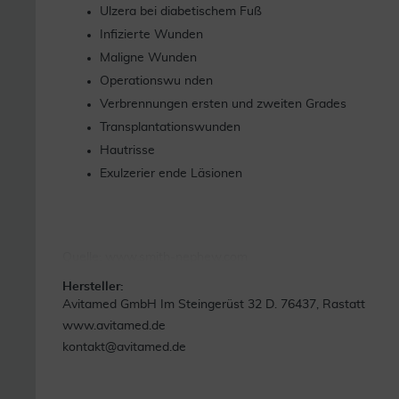
Ulzera bei diabetischem Fuß
Infizierte Wunden
Maligne Wunden
Operationswu nden
Verbrennungen ersten und zweiten Grades
Transplantationswunden
Hautrisse
Exulzerier ende Läsionen
Quelle: www.smith-nephew.com
Stand: 08/2018
Hersteller:
Avitamed GmbH Im Steingerüst 32 D. 76437, Rastatt
www.avitamed.de
kontakt@avitamed.de