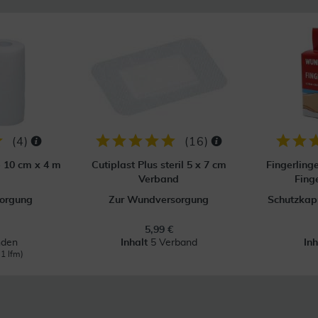
(
4
)
(
16
)
p 10 cm x 4 m
Cutiplast Plus steril 5 x 7 cm
Fingerling
Verband
Fing
orgung
Zur Wundversorgung
Schutzkapp
5,99 €
nden
Inhalt
5 Verband
In
 1 lfm)