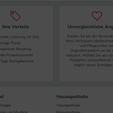
Ihre Vorteile
Unvergleichliche An
Kaufen Sie bei der Versand
hnelle Lieferung mit DHL
Ihres Vertrauens Markenme
nstige Preise
und Pflegeartikel vo
mpetente Beratung
Originalherstellern um bis
oße Produktauswahl
reduziert. Wählen Sie aus üb
Produkten und profitieren 
 Tage Rückgaberecht
täglich neuen Schnäppc
el
Hausapotheke
 Grippe
Hausapotheke
enke und Muskeln
Reiseapotheke