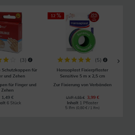
12
(
3
)
(
5
)
e Schutzkappen für
Hansaplast Fixierpflaster
Mull
er und Zehen
Sensitive 5 m x 2,5 cm
en für Finger und
Zur Fixierung von Verbänden
Zehen
1,49 €
3,99 €
UVP 4,55 €
halt
6 Stück
Inhalt
1 Pflaster
5 lfm
(0,80 € / 1 lfm)