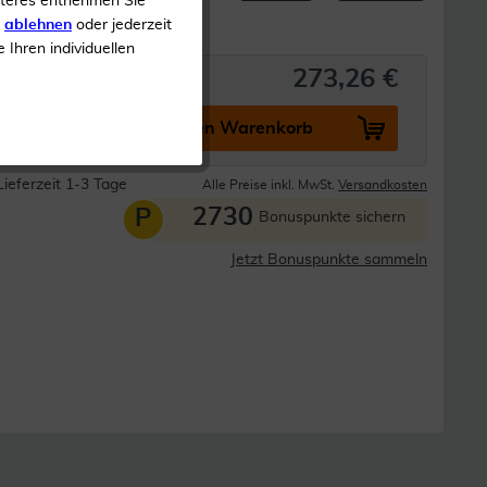
iteres entnehmen Sie
s
ablehnen
oder jederzeit
e Ihren individuellen
273,26 €
In den Warenkorb
Lieferzeit 1-3 Tage
Alle Preise inkl. MwSt.
Versandkosten
2730
P
Bonuspunkte sichern
Jetzt Bonuspunkte sammeln