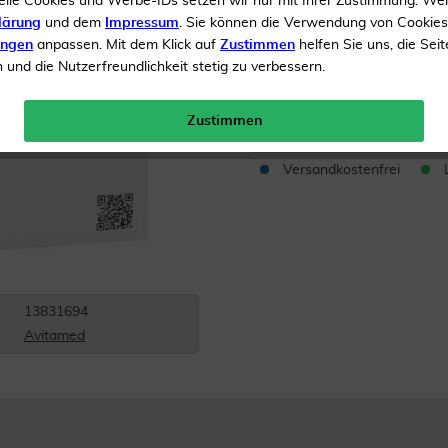
elle Cookies und Werbe-IDs setzen wir nur mit Ihrer Zustimmung. We
lärung
und dem
Impressum
. Sie können die Verwendung von Cookie
Zur Wundversorgung
ungen
anpassen. Mit dem Klick auf
Zustimmen
helfen Sie uns, die Seit
und die Nutzerfreundlichkeit stetig zu verbessern.
Inhalt
10 Verband
Menge:
Zustimmen
Versandkostenfrei
13831694
Avitamed