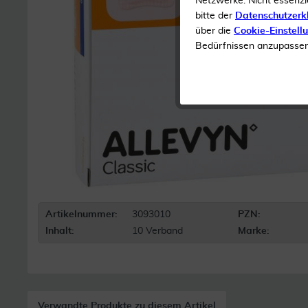
Netzwerke. Nicht essenzi
bitte der
Datenschutzerk
über die
Cookie-Einstell
Bedürfnissen anzupassen 
Artikelnummer:
3093010
PZN:
Inhalt:
10 Verband
Marke:
Verwandte Produkte zu diesem Artikel