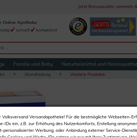
Jetzt Bonuspunkte sammeln &
e Online Apotheke
nstig
schnell
kompetent
ge
Familie und Baby
Naturheilmittel und Homöopathi
ke
Wundheilung
Weitere Produkte
Allevyn Adhesive
r Volksversand Versandapotheke! Für die bestmögliche Webseiten-Er
Stück
-IDs ein, z.B. zur Erhöhung des Nutzerkomforts, Erstellung anonymer 
ht-personalisierter Werbung, oder Anbindung externer Service-Dienstle