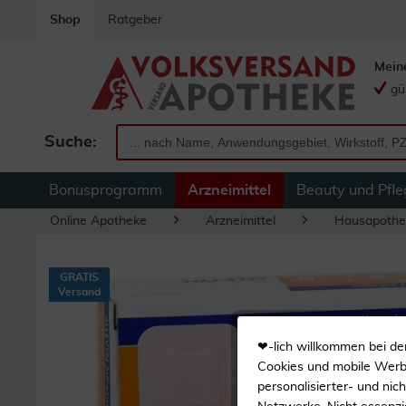
Shop
Ratgeber
Mein
gü
Suche:
Bonusprogramm
Arzneimittel
Beauty und Pfle
Online Apotheke
Arzneimittel
Hausapothe
GRATIS
Versand
❤-lich willkommen bei de
Cookies und mobile Werbe
personalisierter- und nic