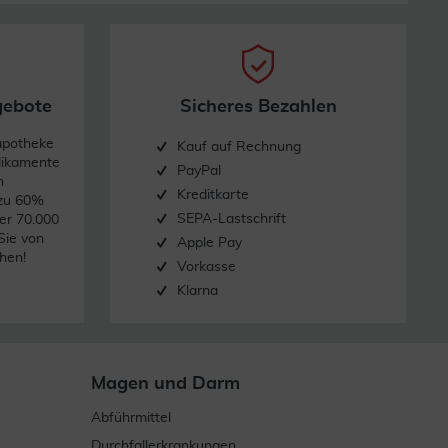
gebote
Sicheres Bezahlen
apotheke
Kauf auf Rechnung
dikamente
PayPal
n
Kreditkarte
 zu 60%
SEPA-Lastschrift
er 70.000
Sie von
Apple Pay
hen!
Vorkasse
Klarna
Magen und Darm
Abführmittel
Durchfallerkrankungen