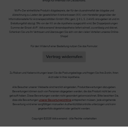
erfolgt nur innerhalb von Deutschland.
*AVP= Der einheitliche Produkt-Abgabepreis, der für den Ausnahmefall der Abgabe und
Abrechnung zu Lasten der gesetzlichen Krankenkassen (KK) vom Hersteller gegenüber der
Informationsstelle für Arzneispezialitäten GmbH (IFA) gem. § III 1, S. 2 AMG anzugeben ist und im
Erstattungsfall abzügl. 5% von der KK an die Apotheke ausgezahlt wird. Bei Doppelpackungen
Summe der Einzel-AVP. Volksversand Versandapotheke liefert schnell, zuverlässig und diskret.
Schenken Sie uns Ihr Vertrauen und überzeugen Sie sich von den vielen Vorteilen unseres Online-
Shops!
Für den Widerruf einer Bestellung nutzen Sie das Formular:
Vertrag widerrufen
Zu Risiken und Nebenwirkungen lesen Sie die Packungsbeilage und fragen Sie Ihre Ärztin, Ihren
Arzt oder in Ihrer Apotheke.
Alle Besucher unserer Webseite sind herzlich eingeladen, Produktbewertungen abzugeben.
Bewertungen können auch von Personen abgegeben werden, die das Produkt nicht bei uns
gekauft haben. Diese Bewertungen werden nicht gesondert gekennzeichnet. Bitte beachten Sie,
dass alle Bewertungen
unserer Bewertungsrichtlinie
entsprechen müssen. Jede eingehende
Bewertung wird einer sorgfältigen manuellen Authentizitätskontrolle unterzogen und kann
gegebenfalls abgelehnt oder gelöscht werden.
Copyright ©2026 Volksversand - Alle Rechte vorbehalten