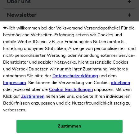
Über uns
Newsletter
❤-lich willkommen bei der Volksversand Versandapotheke! Für die
(DE) Zur Überprüfung der
Legalität dieser Website
bestmögliche Webseiten-Erfahrung setzen wir Cookies und
hier klicken
mobile Werbe-IDs ein, z.B. zur Erhöhung des Nutzerkomforts,
Erstellung anonymer Statistiken, Anzeige von personalisierter- und
nicht-personalisierter Werbung, oder Anbindung externer Service-
Dienstleister und sozialer Netzwerke. Nicht essenzielle Cookies
und Werbe-IDs setzen wir nur mit Ihrer Zustimmung. Weiteres
entnehmen Sie bitte der
Datenschutzerklärung
und dem
Impressum
. Sie können die Verwendung von Cookies
ablehnen
Unsere Auszeichnungen
oder jederzeit über die
Cookie-Einstellungen
anpassen. Mit dem
Klick auf
Zustimmen
helfen Sie uns, die Seite Ihren individuellen
Bedürfnissen anzupassen und die Nutzerfreundlichkeit stetig zu
verbessern.
Zustimmen
Neukunden-Rabatt ab 49€!
10%
mehr erfahren >