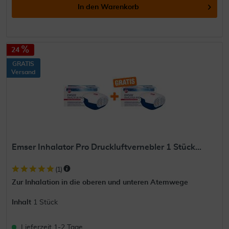
In den
Warenkorb
24
GRATIS
Versand
Emser Inhalator Pro Druckluftvernebler 1 Stück...
(
1
)
Zur Inhalation in die oberen und unteren Atemwege
Inhalt
1 Stück
Lieferzeit 1-2 Tage