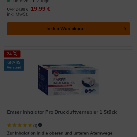
Lieferzeit 1-2 Tage
19,99 €
UVP 24,98 €
inkl. MwSt.
In den
Warenkorb
24
GRATIS
Versand
Emser Inhalator Pro Druckluftvernebler 1 Stück
(
1
)
Zur Inhalation in die oberen und unteren Atemwege