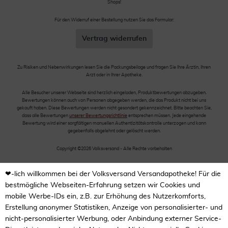
Shops!
Für den Widerruf einer Bestellung nutzen Sie das Formular:
Vertrag widerrufen
Zu Risiken und Nebenwirkungen lesen Sie die Packungsbeilage und fragen Sie Ihre Ärztin, Ihren
Arzt oder in Ihrer Apotheke.
Alle Besucher unserer Webseite sind herzlich eingeladen, Produktbewertungen abzugeben.
Bewertungen können auch von Personen abgegeben werden, die das Produkt nicht bei uns
gekauft haben. Diese Bewertungen werden nicht gesondert gekennzeichnet. Bitte beachten Sie,
dass alle Bewertungen
unserer Bewertungsrichtlinie
entsprechen müssen. Jede eingehende
Bewertung wird einer sorgfältigen manuellen Authentizitätskontrolle unterzogen und kann
gegebenfalls abgelehnt oder gelöscht werden.
Copyright ©2026 Volksversand - Alle Rechte vorbehalten
❤-lich willkommen bei der Volksversand Versandapotheke! Für die
bestmögliche Webseiten-Erfahrung setzen wir Cookies und
mobile Werbe-IDs ein, z.B. zur Erhöhung des Nutzerkomforts,
Erstellung anonymer Statistiken, Anzeige von personalisierter- und
nicht-personalisierter Werbung, oder Anbindung externer Service-