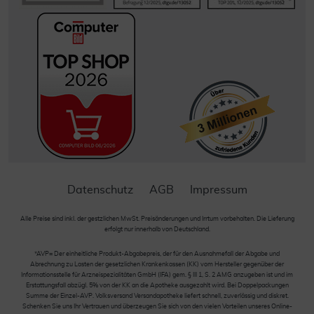
Datenschutz
AGB
Impressum
Alle Preise sind inkl. der gestzlichen MwSt. Preisänderungen und Irrtum vorbehalten. Die Lieferung
erfolgt nur innerhalb von Deutschland.
*AVP= Der einheitliche Produkt-Abgabepreis, der für den Ausnahmefall der Abgabe und
Abrechnung zu Lasten der gesetzlichen Krankenkassen (KK) vom Hersteller gegenüber der
Informationsstelle für Arzneispezialitäten GmbH (IFA) gem. § III 1, S. 2 AMG anzugeben ist und im
Erstattungsfall abzügl. 5% von der KK an die Apotheke ausgezahlt wird. Bei Doppelpackungen
Summe der Einzel-AVP. Volksversand Versandapotheke liefert schnell, zuverlässig und diskret.
Schenken Sie uns Ihr Vertrauen und überzeugen Sie sich von den vielen Vorteilen unseres Online-