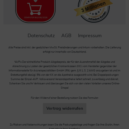
Datenschutz
AGB
Impressum
Alle Preise sind inkl. der gestzlichen MwSt. Preisänderungen und Irrtum vorbehalten. Die Lieferung
erfolgt nur innerhalb von Deutschland.
*AVP= Der einheitliche Produkt-Abgabepreis, der für den Ausnahmefall der Abgabe und
Abrechnung zu Lasten der gesetzlichen Krankenkassen (KK) vom Hersteller gegenüber der
Informationsstelle für Arzneispezialitäten GmbH (IFA) gem. § III 1, S. 2 AMG anzugeben ist und im
Erstattungsfall abzügl. 5% von der KK an die Apotheke ausgezahlt wird. Bei Doppelpackungen
Summe der Einzel-AVP. Volksversand Versandapotheke liefert schnell, zuverlässig und diskret.
Schenken Sie uns Ihr Vertrauen und überzeugen Sie sich von den vielen Vorteilen unseres Online-
Shops!
Für den Widerruf einer Bestellung nutzen Sie das Formular:
Vertrag widerrufen
Zu Risiken und Nebenwirkungen lesen Sie die Packungsbeilage und fragen Sie Ihre Ärztin, Ihren