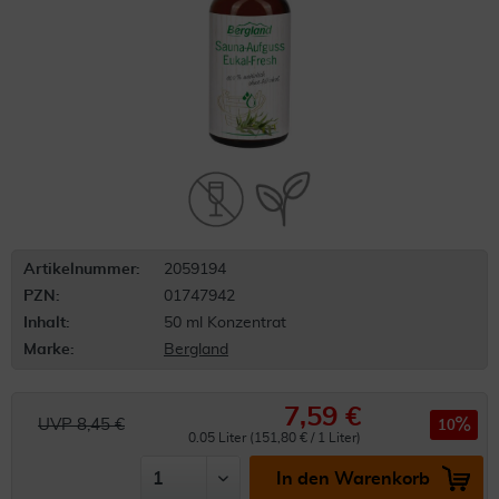
Artikelnummer:
2059194
PZN:
01747942
Inhalt:
50 ml Konzentrat
Marke:
Bergland
7,59 €
UVP 8,45 €
10
0.05 Liter (151,80 € / 1 Liter)
In den Warenkorb