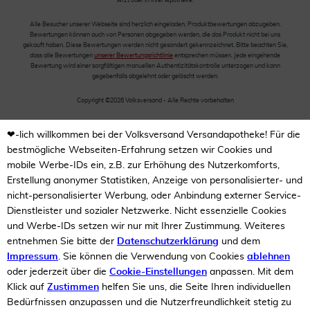
Arzt oder in Ihrer Apotheke.
Alle Besucher unserer Webseite sind herzlich eingeladen, Produktbewertungen abzugeben.
Bewertungen können auch von Personen abgegeben werden, die das Produkt nicht bei uns
gekauft haben. Diese Bewertungen werden nicht gesondert gekennzeichnet. Bitte beachten Sie,
dass alle Bewertungen
unserer Bewertungsrichtlinie
entsprechen müssen. Jede eingehende
Bewertung wird einer sorgfältigen manuellen Authentizitätskontrolle unterzogen und kann
gegebenfalls abgelehnt oder gelöscht werden.
Copyright ©2026 Volksversand - Alle Rechte vorbehalten
❤-lich willkommen bei der Volksversand Versandapotheke! Für die
bestmögliche Webseiten-Erfahrung setzen wir Cookies und
mobile Werbe-IDs ein, z.B. zur Erhöhung des Nutzerkomforts,
Erstellung anonymer Statistiken, Anzeige von personalisierter- und
nicht-personalisierter Werbung, oder Anbindung externer Service-
Dienstleister und sozialer Netzwerke. Nicht essenzielle Cookies
und Werbe-IDs setzen wir nur mit Ihrer Zustimmung. Weiteres
entnehmen Sie bitte der
Datenschutzerklärung
und dem
Impressum
. Sie können die Verwendung von Cookies
ablehnen
oder jederzeit über die
Cookie-Einstellungen
anpassen. Mit dem
Klick auf
Zustimmen
helfen Sie uns, die Seite Ihren individuellen
Bedürfnissen anzupassen und die Nutzerfreundlichkeit stetig zu