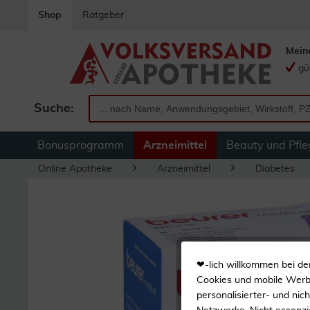
Shop
Ratgeber
Mein
gü
Suche:
Bonusprogramm
Arzneimittel
Beauty und Pfle
Online Apotheke
Arzneimittel
Diabetes
❤-lich willkommen bei de
Cookies und mobile Werbe
personalisierter- und nic