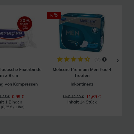
5
(
2
)
lastische Fixierbinde
Molicare Premium Men Pad 4
Fl
 m x 8 cm
Tropfen
ung von Kompressen
Inkontinenz
0,99 €
11,69 €
1,35 €
UVP 12,39 €
alt
1 Binden
Inhalt
14 Stück
m
(0,25 € / 1 lfm)