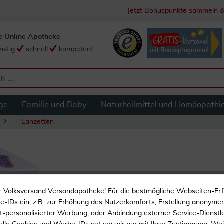
Jetzt Bonuspunkte sammeln &
e Online Apotheke
nstig
schnell
kompetent
ge
Familie und Baby
Naturheilmittel und Homöopathi
Lanzetten
Beurer Lanzetten 
r Volksversand Versandapotheke! Für die bestmögliche Webseiten-Er
Stk
-IDs ein, z.B. zur Erhöhung des Nutzerkomforts, Erstellung anonymer 
ht-personalisierter Werbung, oder Anbindung externer Service-Dienstle