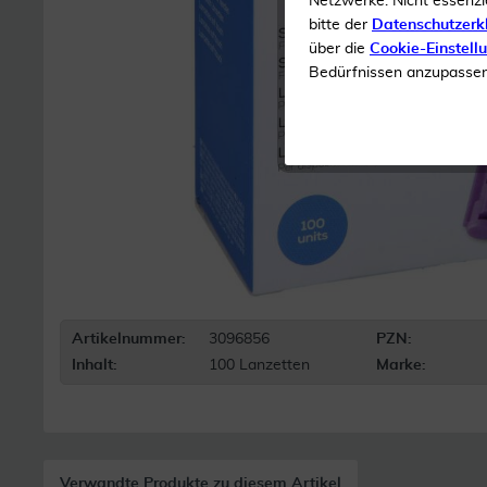
Netzwerke. Nicht essenzi
bitte der
Datenschutzerk
über die
Cookie-Einstell
Bedürfnissen anzupassen 
Artikelnummer:
3096856
PZN:
Inhalt:
100 Lanzetten
Marke:
Verwandte Produkte zu diesem Artikel