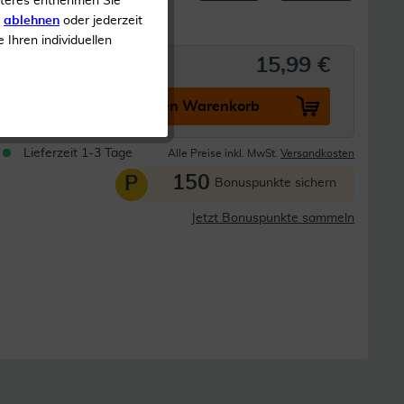
iteres entnehmen Sie
s
ablehnen
oder jederzeit
e Ihren individuellen
15,99 €
In den Warenkorb
Lieferzeit 1-3 Tage
Alle Preise inkl. MwSt.
Versandkosten
150
P
Bonuspunkte sichern
Jetzt Bonuspunkte sammeln