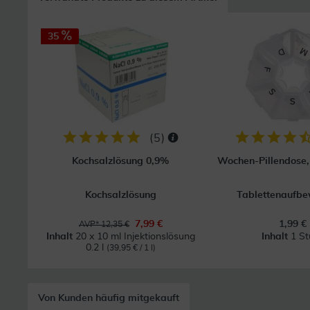
35
(
5
)
Kochsalzlösung 0,9%
Wochen-Pillendose, 
Kochsalzlösung
Tablettenaufb
7,99 €
1,99 €
AVP* 12,35 €
Inhalt
20 x 10 ml Injektionslösung
Inhalt
1 St
0.2 l
(39,95 € / 1 l)
Von Kunden häufig mitgekauft