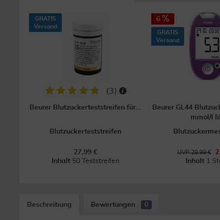
GRATIS
6
Versand
GRATIS
Versand
(
3
)
Beurer Blutzuckerteststreifen für...
Beurer GL44 Blutzu
mmol/l li
Blutzuckerteststreifen
Blutzuckerme
27,99 €
2
UVP 29,99 €
Inhalt
50 Teststreifen
Inhalt
1 St
Beschreibung
Bewertungen
0