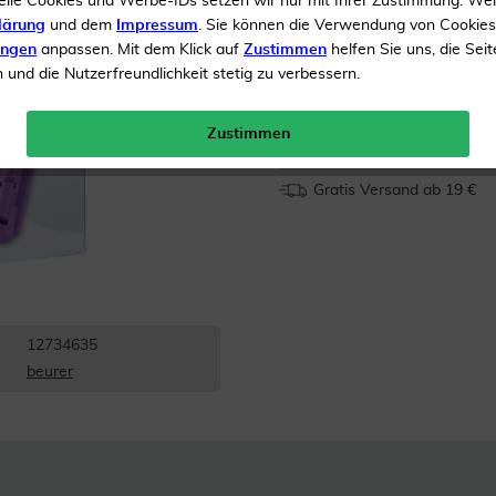
elle Cookies und Werbe-IDs setzen wir nur mit Ihrer Zustimmung. We
lärung
und dem
Impressum
. Sie können die Verwendung von Cookie
Diabetikerbedarf
ungen
anpassen. Mit dem Klick auf
Zustimmen
helfen Sie uns, die Seit
und die Nutzerfreundlichkeit stetig zu verbessern.
Inhalt
100 Lanzetten
Menge:
Zustimmen
Gratis Versand ab 19 €
12734635
beurer