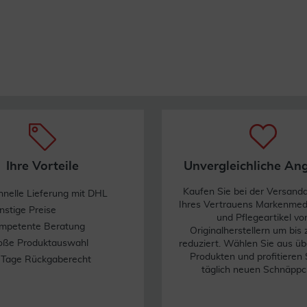
Ihre Vorteile
Unvergleichliche An
Kaufen Sie bei der Versand
hnelle Lieferung mit DHL
Ihres Vertrauens Markenme
nstige Preise
und Pflegeartikel vo
mpetente Beratung
Originalherstellern um bis
oße Produktauswahl
reduziert. Wählen Sie aus üb
Produkten und profitieren 
 Tage Rückgaberecht
täglich neuen Schnäppc