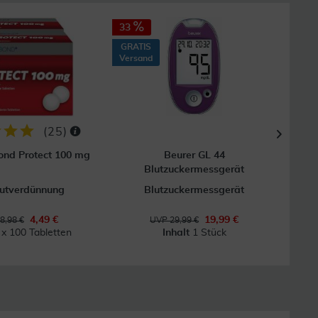
33
37
GRATIS
GRAT
Versand
Vers
(
25
)
nd Protect 100 mg
Beurer GL 44
Blutzuckermessgerät
lutverdünnung
Blutzuckermessgerät
4,49 €
19,99 €
8,98 €
UVP 29,99 €
 x 100 Tabletten
Inhalt
1 Stück