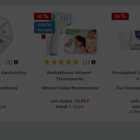
60
26
GRATIS
Versand
(
3
)
(
1
)
durchsichtig
Kontaktloses Infrarot-
Hansaplast E
Thermometer
4
ewahrung
Infrarot Fieberthermometer
Zur Fixier
19,99 €
UVP 49,99 €
UVP 
ück
Inhalt
1 Stück
Inh
4 lf