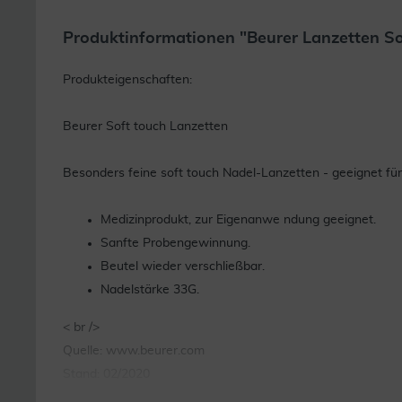
Produktinformationen "Beurer Lanzetten So
Produkteigenschaften:
Beurer Soft touch Lanzetten
Besonders feine soft touch Nadel-Lanzetten - geeignet für
Medizinprodukt, zur Eigenanwe ndung geeignet.
Sanfte Probengewinnung.
Beutel wieder verschließbar.
Nadelstärke 33G.
< br />
Quelle: www.beurer.com
Stand: 02/2020