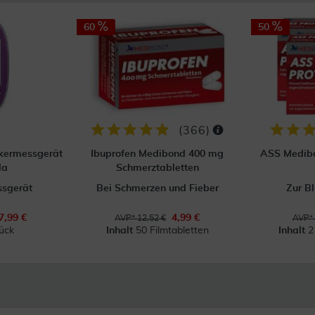
60
50
(
366
)
ckermessgerät
Ibuprofen Medibond 400 mg
ASS Medibo
la
Schmerztabletten
ssgerät
Bei Schmerzen und Fieber
Zur B
7,99 €
4,99 €
AVP* 12,52 €
AVP* 
ück
Inhalt
50 Filmtabletten
Inhalt
2