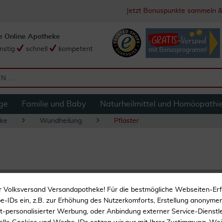
Jetzt Bonuspunkte sammeln &
e Online Apotheke
nstig
schnell
kompetent
ge
Familie und Baby
Naturheilmittel und Homöopathi
ke
Wundheilung
Pflaster
Blasenpflaster Mit
r Volksversand Versandapotheke! Für die bestmögliche Webseiten-Er
-IDs ein, z.B. zur Erhöhung des Nutzerkomforts, Erstellung anonymer 
ht-personalisierter Werbung, oder Anbindung externer Service-Dienstle
Bei Blasen an den Füßen