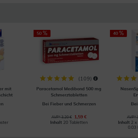
50
40
(
109
)
er mit
Paracetamol Medibond 500 mg
NasenSp
chicht
Schmerztabletten
E
en
Bei Fieber und Schmerzen
Bei
1,59 €
AVP* 3,20 €
AVP* 
aster
Inhalt
20 Tabletten
Inhalt
2 x
0.03 