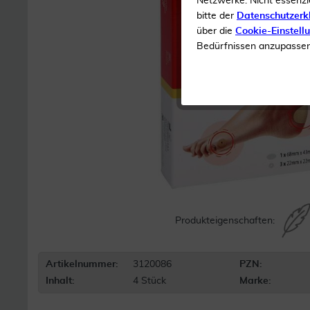
Netzwerke. Nicht essenzi
bitte der
Datenschutzerk
über die
Cookie-Einstell
Bedürfnissen anzupassen 
Produkteigenschaften:
Artikelnummer:
3120086
PZN:
Inhalt:
4 Stück
Marke: