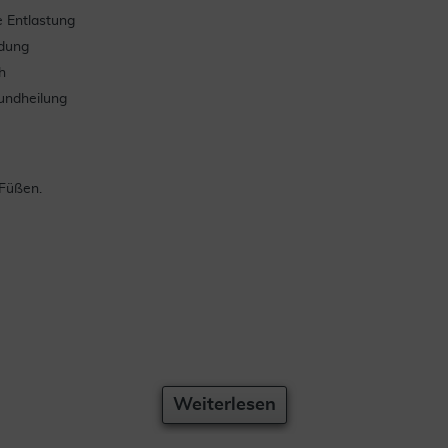
e Entlastung
ldung
h
undheilung
 Füßen.
Weiterlesen