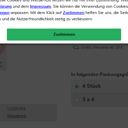
elle Cookies und Werbe-IDs setzen wir nur mit Ihrer Zustimmung. We
Hypoallergen
lärung
und dem
Impressum
. Sie können die Verwendung von Cookie
ungen
anpassen. Mit dem Klick auf
Zustimmen
helfen Sie uns, die Seit
und die Nutzerfreundlichkeit stetig zu verbessern.
Inhalt
4 Stück
Menge:
Zustimmen
Gratis Versand ab 19 €
In folgenden Packungsgrö
4 Stück
3 x 4
11025753
Wundmed