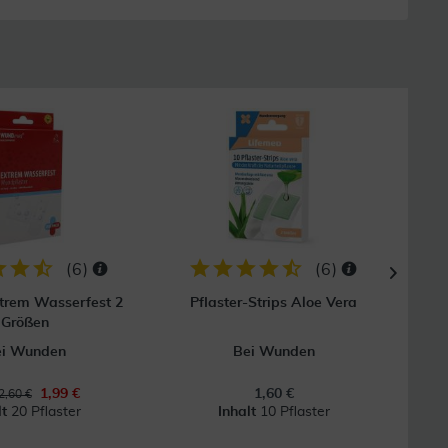
8
(
6
)
(
6
)
xtrem Wasserfest 2
Pflaster-Strips Aloe Vera
Hansa
Größen
ei Wunden
Bei Wunden
1,99 €
1,60 €
2,60 €
lt
20 Pflaster
Inhalt
10 Pflaster