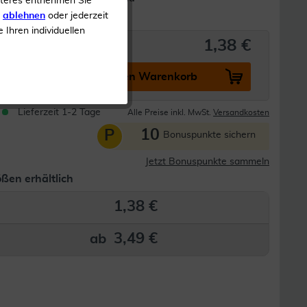
iteres entnehmen Sie
2 Größen
s
ablehnen
oder jederzeit
e Ihren individuellen
1,38 €
In den Warenkorb
Lieferzeit 1-2 Tage
Alle Preise inkl. MwSt.
Versandkosten
10
P
Bonuspunkte sichern
Jetzt Bonuspunkte sammeln
ßen erhältlich
1,38 €
3,49 €
ab