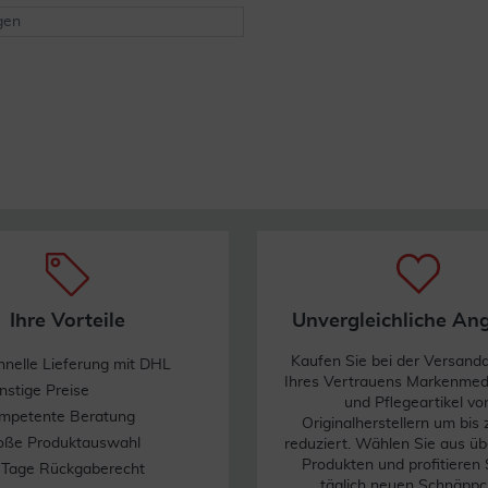
gen
Ihre Vorteile
Unvergleichliche An
Kaufen Sie bei der Versand
hnelle Lieferung mit DHL
Ihres Vertrauens Markenme
nstige Preise
und Pflegeartikel vo
mpetente Beratung
Originalherstellern um bis
oße Produktauswahl
reduziert. Wählen Sie aus üb
Produkten und profitieren 
 Tage Rückgaberecht
täglich neuen Schnäppc