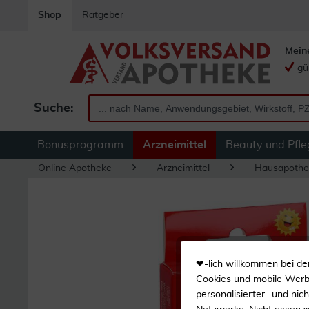
Shop
Ratgeber
Mein
gü
Suche:
Bonusprogramm
Arzneimittel
Beauty und Pfle
Online Apotheke
Arzneimittel
Hausapothe
❤-lich willkommen bei de
Cookies und mobile Werbe
personalisierter- und nic