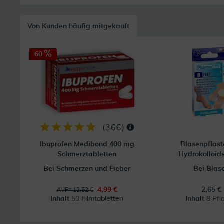
Von Kunden häufig mitgekauft
60
(
366
)
Ibuprofen Medibond 400 mg
Blasenpflast
Schmerztabletten
Hydrokolloids
Bei Schmerzen und Fieber
Bei Blas
4,99 €
2,65 €
AVP* 12,52 €
Inhalt
50 Filmtabletten
Inhalt
8 Pfl