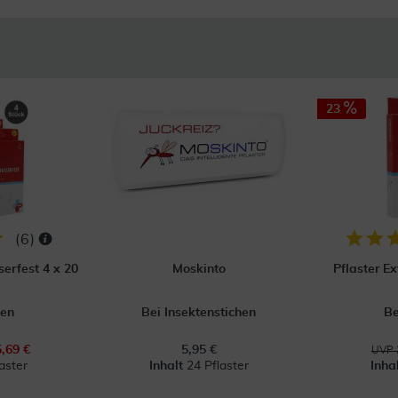
23
(
6
)
erfest 4 x 20
Moskinto
Pflaster E
en
Bei Insektenstichen
B
5,69 €
5,95 €
UVP 
aster
Inhalt
24 Pflaster
Inha