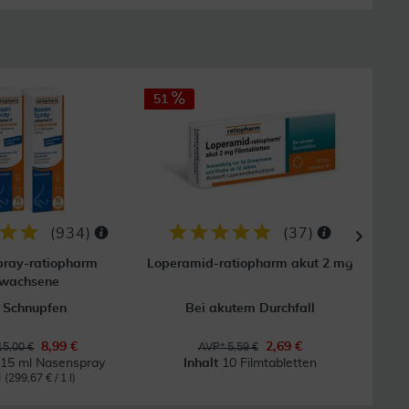
51
(
934
)
(
37
)
ray-ratiopharm
Loperamid-ratiopharm akut 2 mg
P
rwachsene
 Schnupfen
Bei akutem Durchfall
8,99 €
2,69 €
15,00 €
AVP* 5,59 €
 15 ml Nasenspray
Inhalt
10 Filmtabletten
l
(299,67 € / 1 l)