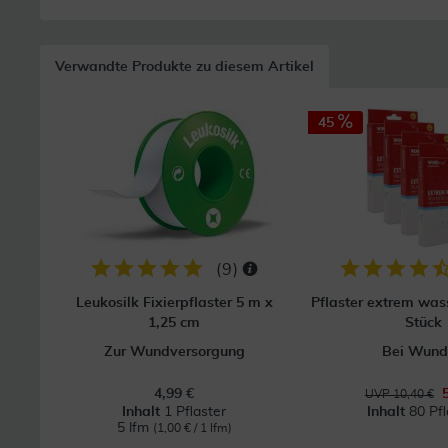
Verwandte Produkte zu diesem Artikel
45
(
9
)
Leukosilk Fixierpflaster 5 m x
Pflaster extrem wass
1,25 cm
Stück
Zur Wundversorgung
Bei Wund
4,99 €
UVP 10,40 €
Inhalt
1 Pflaster
Inhalt
80 Pfl
5 lfm
(1,00 € / 1 lfm)