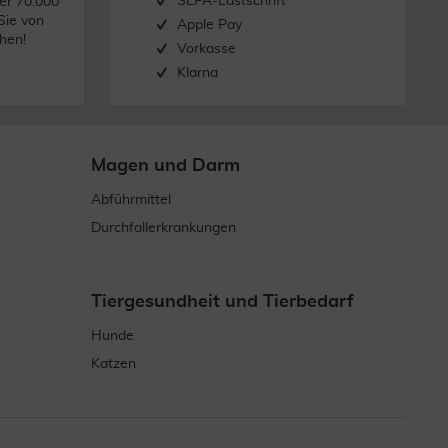
SEPA-Lastschrift
er 70.000
Sie von
Apple Pay
hen!
Vorkasse
Klarna
Magen und Darm
Abführmittel
Durchfallerkrankungen
Tiergesundheit und Tierbedarf
Hunde
Katzen