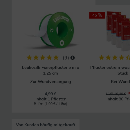
45
(
9
)
Leukosilk Fixierpflaster 5 m x
Pflaster extrem wass
1,25 cm
Stück
Zur Wundversorgung
Bei Wund
4,99 €
UVP 10,40 €
Inhalt
1 Pflaster
Inhalt
80 Pfl
5 lfm
(1,00 € / 1 lfm)
Von Kunden häufig mitgekauft