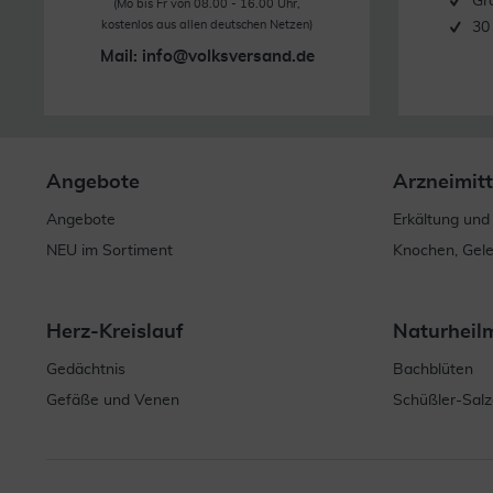
Gr
(Mo bis Fr von 08.00 - 16.00 Uhr,
kostenlos aus allen deutschen Netzen)
30
Mail:
info@volksversand.de
Angebote
Arzneimitt
Angebote
Erkältung und
NEU im Sortiment
Knochen, Gel
Herz-Kreislauf
Naturheil
Gedächtnis
Bachblüten
Gefäße und Venen
Schüßler-Salz