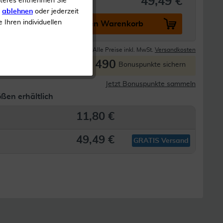
49,49 €
iteres entnehmen Sie
s
ablehnen
oder jederzeit
e Ihren individuellen
In den Warenkorb
Lieferzeit 1-3 Tage
Alle Preise inkl. MwSt.
Versandkosten
490
P
Bonuspunkte sichern
Jetzt Bonuspunkte sammeln
ßen erhältlich
11,80 €
49,49 €
GRATIS Versand