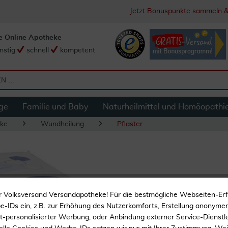
Jetzt Bonuspunkte sammeln &
e Online Apotheke
nstig
schnell
kompetent
ge
Familie und Baby
Naturheilmittel und Homöopathi
ke
Wundheilung
Pflaster
Cosmopor E Steril 
r Volksversand Versandapotheke! Für die bestmögliche Webseiten-Er
-IDs ein, z.B. zur Erhöhung des Nutzerkomforts, Erstellung anonymer 
Bei Wunden
ht-personalisierter Werbung, oder Anbindung externer Service-Dienstle