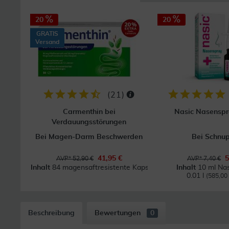
20
20
GRATIS
Versand
(
21
)
Carmenthin bei
Nasic Nasenspr
Verdauungsstörungen
Bei Magen-Darm Beschwerden
Bei Schnu
41,95 €
5
AVP* 52,90 €
AVP* 7,40 €
Inhalt
84 magensaftresistente Kapseln
Inhalt
10 ml Na
0.01 l
(585,00 €
Beschreibung
Bewertungen
0