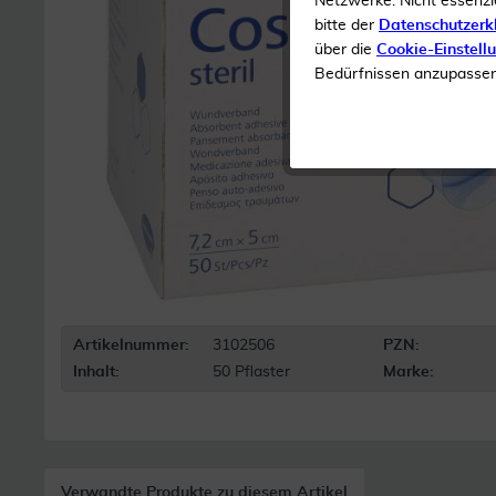
Netzwerke. Nicht essenzi
bitte der
Datenschutzerk
über die
Cookie-Einstell
Bedürfnissen anzupassen 
Artikelnummer:
3102506
PZN:
Inhalt:
50 Pflaster
Marke:
Verwandte Produkte zu diesem Artikel