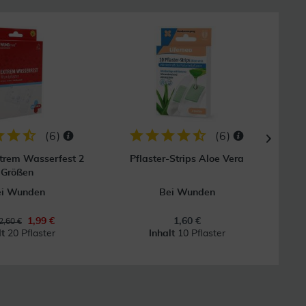
8
(
6
)
(
6
)
xtrem Wasserfest 2
Pflaster-Strips Aloe Vera
Hansa
Größen
ei Wunden
Bei Wunden
1,99 €
1,60 €
2,60 €
lt
20 Pflaster
Inhalt
10 Pflaster