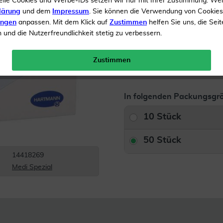
elle Cookies und Werbe-IDs setzen wir nur mit Ihrer Zustimmung. We
Inhalt
50 Pflaster
lärung
und dem
Impressum
. Sie können die Verwendung von Cookie
ungen
anpassen. Mit dem Klick auf
Zustimmen
helfen Sie uns, die Seit
Menge:
und die Nutzerfreundlichkeit stetig zu verbessern.
Versandkostenfrei
Zustimmen
In folgenden Packungsgrö
10 Stück
50 Stück
14418269
Medi Spezial