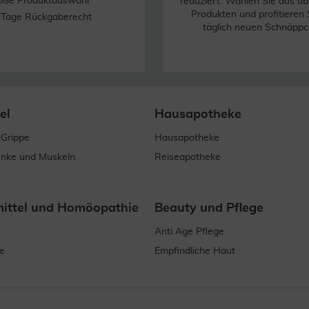
oße Produktauswahl
reduziert. Wählen Sie aus üb
Produkten und profitieren 
 Tage Rückgaberecht
täglich neuen Schnäppc
el
Hausapotheke
 Grippe
Hausapotheke
enke und Muskeln
Reiseapotheke
mittel und Homöopathie
Beauty und Pflege
Anti Age Pflege
e
Empfindliche Haut