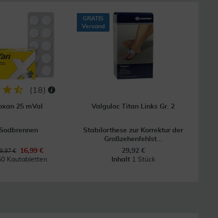
GRATIS
Versand
(
18
)
oxan 25 mVal
Valguloc Titan Links Gr. 2
 Sodbrennen
Stabilorthese zur Korrektur der
Großzehenfehlst...
16,99 €
29,92 €
9,97 €
50 Kautabletten
Inhalt
1 Stück