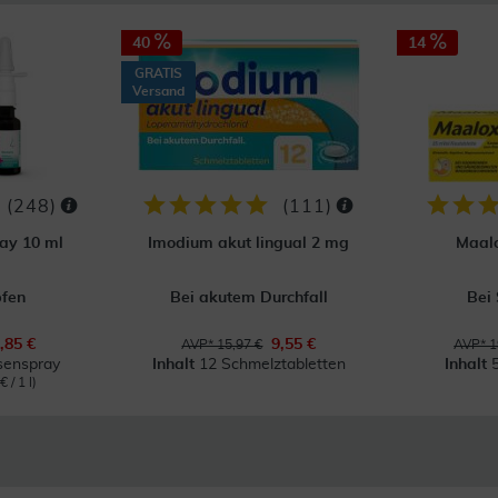
40
14
GRATIS
Versand
(
248
)
(
111
)
ay 10 ml
Imodium akut lingual 2 mg
Maal
pfen
Bei akutem Durchfall
Bei
,85 €
9,55 €
AVP* 15,97 €
AVP* 1
senspray
Inhalt
12 Schmelztabletten
Inhalt
 / 1 l)