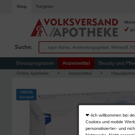
Shop
Ratgeber
Mein
gü
Suche:
Bonusprogramm
Arzneimittel
Beauty und Pfle
Online Apotheke
Arzneimittel
Hausapothe
GRATIS
Versand
❤-lich willkommen bei de
Cookies und mobile Werbe
personalisierter- und nic