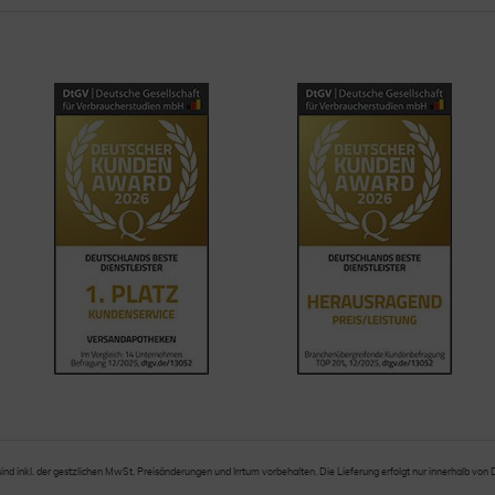
sind inkl. der gestzlichen MwSt. Preisänderungen und Irrtum vorbehalten. Die Lieferung erfolgt nur innerhalb von