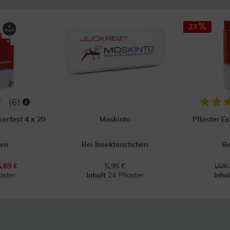
23
(
6
)
erfest 4 x 20
Moskinto
Pflaster E
en
Bei Insektenstichen
B
5,69 €
5,95 €
UVP 
aster
Inhalt
24 Pflaster
Inha