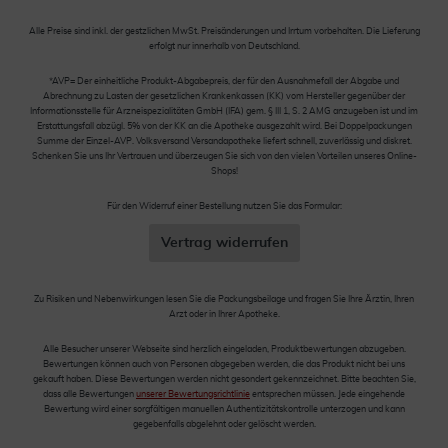
Alle Preise sind inkl. der gestzlichen MwSt. Preisänderungen und Irrtum vorbehalten. Die Lieferung
erfolgt nur innerhalb von Deutschland.
*AVP= Der einheitliche Produkt-Abgabepreis, der für den Ausnahmefall der Abgabe und
Abrechnung zu Lasten der gesetzlichen Krankenkassen (KK) vom Hersteller gegenüber der
Informationsstelle für Arzneispezialitäten GmbH (IFA) gem. § III 1, S. 2 AMG anzugeben ist und im
Erstattungsfall abzügl. 5% von der KK an die Apotheke ausgezahlt wird. Bei Doppelpackungen
Summe der Einzel-AVP. Volksversand Versandapotheke liefert schnell, zuverlässig und diskret.
Schenken Sie uns Ihr Vertrauen und überzeugen Sie sich von den vielen Vorteilen unseres Online-
Shops!
Für den Widerruf einer Bestellung nutzen Sie das Formular:
Vertrag widerrufen
Zu Risiken und Nebenwirkungen lesen Sie die Packungsbeilage und fragen Sie Ihre Ärztin, Ihren
Arzt oder in Ihrer Apotheke.
Alle Besucher unserer Webseite sind herzlich eingeladen, Produktbewertungen abzugeben.
Bewertungen können auch von Personen abgegeben werden, die das Produkt nicht bei uns
gekauft haben. Diese Bewertungen werden nicht gesondert gekennzeichnet. Bitte beachten Sie,
dass alle Bewertungen
unserer Bewertungsrichtlinie
entsprechen müssen. Jede eingehende
Bewertung wird einer sorgfältigen manuellen Authentizitätskontrolle unterzogen und kann
gegebenfalls abgelehnt oder gelöscht werden.