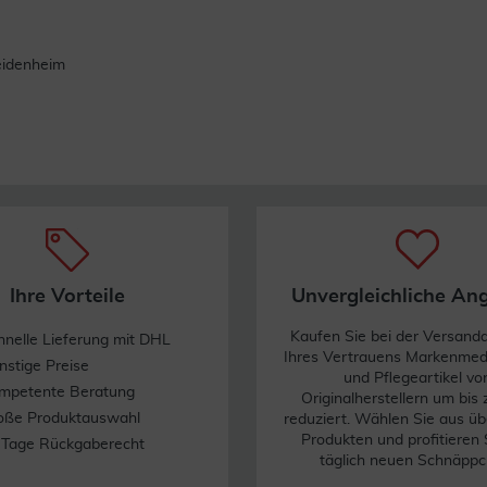
eidenheim
Ihre Vorteile
Unvergleichliche An
Kaufen Sie bei der Versand
hnelle Lieferung mit DHL
Ihres Vertrauens Markenme
nstige Preise
und Pflegeartikel vo
mpetente Beratung
Originalherstellern um bis
oße Produktauswahl
reduziert. Wählen Sie aus üb
Produkten und profitieren 
 Tage Rückgaberecht
täglich neuen Schnäppc