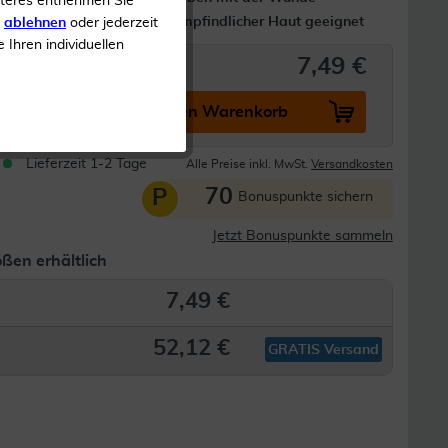
iteres entnehmen Sie
Auch für empfindlicher Haut geeignet
s
ablehnen
oder jederzeit
e Ihren individuellen
7,49 €
In den Warenkorb
Lieferzeit 1-2 Tage
Alle Preise inkl. MwSt.
Versandkosten
70
P
Bonuspunkte sichern
Jetzt Bonuspunkte sammeln
ßen erhältlich
7,49 €
52,12 €
GRATIS Versand