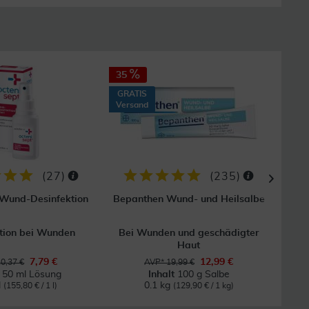
35
GRATIS
Versand
(
27
)
(
235
)
 Wund-Desinfektion
Bepanthen Wund- und Heilsalbe
Hansa
tion bei Wunden
Bei Wunden und geschädigter
Haut
7,79 €
12,99 €
0,37 €
AVP* 19,99 €
t
50 ml Lösung
Inhalt
100 g Salbe
l
0.1 kg
(155,80 € / 1 l)
(129,90 € / 1 kg)