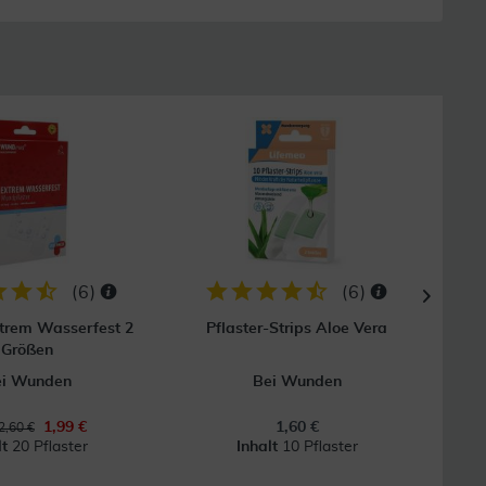
8
(
6
)
(
6
)
xtrem Wasserfest 2
Pflaster-Strips Aloe Vera
Hansa
Größen
ei Wunden
Bei Wunden
1,99 €
1,60 €
2,60 €
lt
20 Pflaster
Inhalt
10 Pflaster