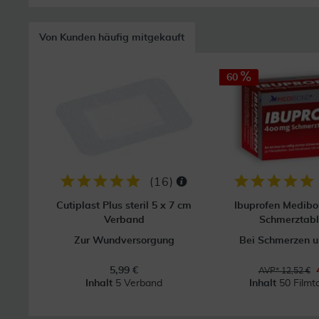
Von Kunden häufig mitgekauft
60
(
16
)
Cutiplast Plus steril 5 x 7 cm
Ibuprofen Medib
Verband
Schmerztabl
Zur Wundversorgung
Bei Schmerzen u
5,99 €
AVP* 12,52 €
Inhalt
5 Verband
Inhalt
50 Filmt