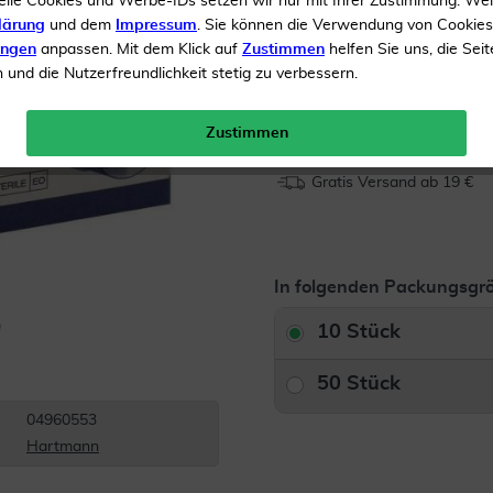
elle Cookies und Werbe-IDs setzen wir nur mit Ihrer Zustimmung. We
Hohe Saugkraft
lärung
und dem
Impressum
. Sie können die Verwendung von Cookie
ungen
anpassen. Mit dem Klick auf
Zustimmen
helfen Sie uns, die Seit
und die Nutzerfreundlichkeit stetig zu verbessern.
Inhalt
10 Pflaster
Menge:
Zustimmen
Gratis Versand ab 19 €
In folgenden Packungsgrö
10 Stück
50 Stück
04960553
Hartmann