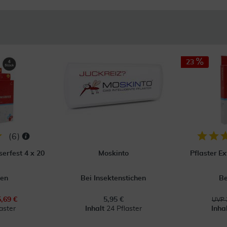
23
(
6
)
erfest 4 x 20
Moskinto
Pflaster E
en
Bei Insektenstichen
B
5,69 €
5,95 €
UVP 
aster
Inhalt
24 Pflaster
Inha