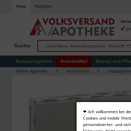
Shop
Ratgeber
Mein
gü
Suche:
Bonusprogramm
Arzneimittel
Beauty und Pfle
Online Apotheke
Arzneimittel
Hausapothe
❤-lich willkommen bei de
Cookies und mobile Werbe
personalisierter- und nic