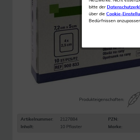
Netzwerke. Nicht essenzi
bitte der
Datenschutzerk
über die
Cookie-Einstell
Bedürfnissen anzupassen 
Produkteigenschaften:
Artikelnummer:
2127884
PZN:
Inhalt:
10 Pflaster
Marke: