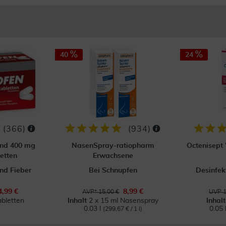
40
24
(
366
)
(
934
)
ond 400 mg
NasenSpray-ratiopharm
Octenisept
etten
Erwachsene
nd Fieber
Bei Schnupfen
Desinfek
4,99 €
8,99 €
AVP* 15,00 €
UVP 1
abletten
Inhalt
2 x 15 ml Nasenspray
Inhal
0.03 l
0.05 
(299,67 € / 1 l)