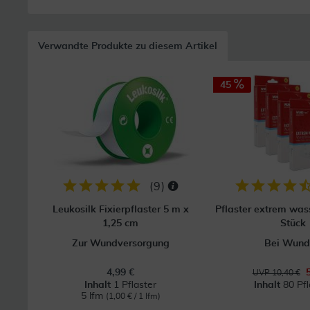
Verwandte Produkte zu diesem Artikel
45
(
9
)
Leukosilk Fixierpflaster 5 m x
Pflaster extrem wass
1,25 cm
Stück
Zur Wundversorgung
Bei Wund
4,99 €
UVP 10,40 €
Inhalt
1 Pflaster
Inhalt
80 Pfl
5 lfm
(1,00 € / 1 lfm)