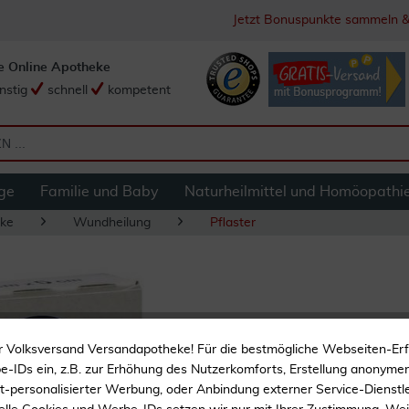
Jetzt Bonuspunkte sammeln &
e Online Apotheke
nstig
schnell
kompetent
ge
Familie und Baby
Naturheilmittel und Homöopathi
ke
Wundheilung
Pflaster
Cosmopor Steril 7,
r Volksversand Versandapotheke! Für die bestmögliche Webseiten-Er
-IDs ein, z.B. zur Erhöhung des Nutzerkomforts, Erstellung anonymer 
ht-personalisierter Werbung, oder Anbindung externer Service-Dienstle
Steril